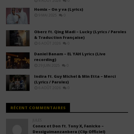
4 AOÛT 2026
0
Homix – On y va (Lyrics)
9 MAI 2025
0
Oberz ft. Qing Madi – Lucky (Lyrics / Paroles
& Traduction Française)
6 AOÛT 2026
0
Daniel Banam – EL YAH Lyrics (Live
recording)
29 JUIN 2025
0
Indira ft. Guy Michel & Min Etta – Merci
(Lyrics / Paroles)
6 AOÛT 2026
0
RÉCENT COMMENTAIRES
JULES
Conex et Don ft. Tony X, Fanicko –
Dessiguimanzanbera (Clip Officiel)