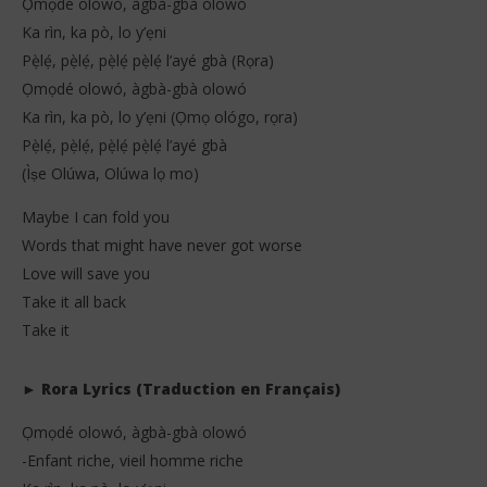
Ọmọdé olowó, àgbà-gbà olowó
Ka rìn, ka pò, lo y’ẹni
Pẹ̀lẹ́, pẹ̀lẹ́, pẹ̀lẹ́ pẹ̀lẹ́ l’ayé gbà (Rọra)
Ọmọdé olowó, àgbà-gbà olowó
Ka rìn, ka pò, lo y’ẹni (Ọmọ ológo, rọra)
Pẹ̀lẹ́, pẹ̀lẹ́, pẹ̀lẹ́ pẹ̀lẹ́ l’ayé gbà
(Ìṣe Olúwa, Olúwa lọ mo)
Maybe I can fold you
Words that might have never got worse
Love will save you
Take it all back
Take it
► Rora Lyrics (Traduction en Français)
Ọmọdé olowó, àgbà-gbà olowó
-Enfant riche, vieil homme riche