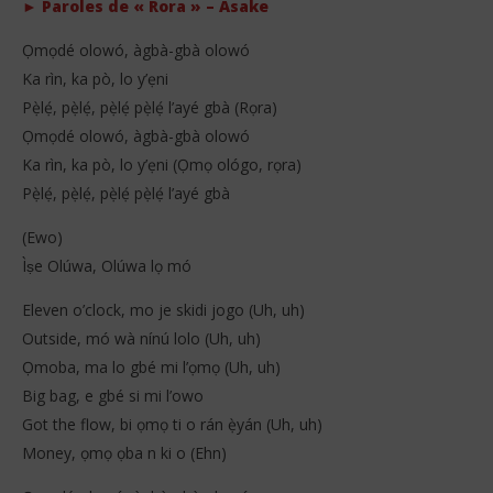
► Paroles de « Rora » – Asake
mai
mai
2026
202
Stone
S
Ọmọdé olowó, àgbà-gbà olowó
Ka rìn, ka pò, lo y’ẹni
Pẹ̀lẹ́, pẹ̀lẹ́, pẹ̀lẹ́ pẹ̀lẹ́ l’ayé gbà (Rọra)
Ọmọdé olowó, àgbà-gbà olowó
Ka rìn, ka pò, lo y’ẹni (Ọmọ ológo, rọra)
Pẹ̀lẹ́, pẹ̀lẹ́, pẹ̀lẹ́ pẹ̀lẹ́ l’ayé gbà
(Ewo)
Ìṣe Olúwa, Olúwa lọ mó
Eleven o’clock, mo je skidi jogo (Uh, uh)
Outside, mó wà nínú lolo (Uh, uh)
Ọmoba, ma lo gbé mi l’ọmọ (Uh, uh)
Big bag, e gbé si mi l’owo
Got the flow, bi ọmọ ti o rán ẹ̀yán (Uh, uh)
Money, ọmọ ọba n ki o (Ehn)