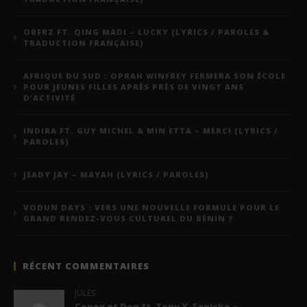
OBERZ FT. QING MADI – LUCKY (LYRICS / PAROLES &
TRADUCTION FRANÇAISE)
AFRIQUE DU SUD : OPRAH WINFREY FERMERA SON ÉCOLE
POUR JEUNES FILLES APRÈS PRÈS DE VINGT ANS
D’ACTIVITÉ
INDIRA FT. GUY MICHEL & MIN ETTA – MERCI (LYRICS /
PAROLES)
JEADY JAY – MAYAH (LYRICS / PAROLES)
VODUN DAYS : VERS UNE NOUVELLE FORMULE POUR LE
GRAND RENDEZ-VOUS CULTUREL DU BÉNIN ?
RÉCENT COMMENTAIRES
JULES
Conex et Don ft. Tony X, Fanicko –