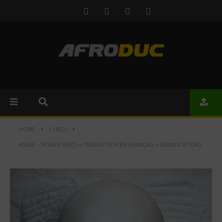
HOME
LYRICS
ASAKE – RORA (LYRICS + TRADUCTION EN FRANÇAIS + SIGNIFICATION)