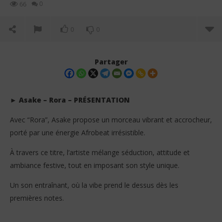
0
66
0
0
Partager
► Asake – Rora – PRÉSENTATION
Avec “Rora”, Asake propose un morceau vibrant et accrocheur,
porté par une énergie Afrobeat irrésistible.
À travers ce titre, l’artiste mélange séduction, attitude et
ambiance festive, tout en imposant son style unique.
NOW VIEWING
Un son entraînant, où la vibe prend le dessus dès les
premières notes.
Asake – Rora (Lyrics + Traduction en Français +
Dar
Signification)
Tr
1
1