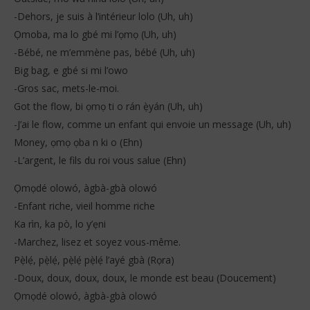
-Dehors, je suis à l’intérieur lolo (Uh, uh)
Ọmoba, ma lo gbé mi l’ọmọ (Uh, uh)
-Bébé, ne m’emmène pas, bébé (Uh, uh)
Big bag, e gbé si mi l’owo
-Gros sac, mets-le-moi.
Got the flow, bi ọmọ ti o rán ẹ̀yán (Uh, uh)
-J’ai le flow, comme un enfant qui envoie un message (Uh, uh)
Money, ọmọ ọba n ki o (Ehn)
-L’argent, le fils du roi vous salue (Ehn)
Ọmọdé olowó, àgbà-gbà olowó
-Enfant riche, vieil homme riche
Ka rìn, ka pò, lo y’ẹni
-Marchez, lisez et soyez vous-même.
Pẹ̀lẹ́, pẹ̀lẹ́, pẹ̀lẹ́ pẹ̀lẹ́ l’ayé gbà (Rọra)
-Doux, doux, doux, doux, le monde est beau (Doucement)
Ọmọdé olowó, àgbà-gbà olowó