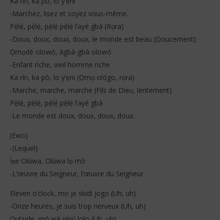
Ka rìn, ka pò, lo y’ẹni
-Marchez, lisez et soyez vous-même.
Pẹ̀lẹ́, pẹ̀lẹ́, pẹ̀lẹ́ pẹ̀lẹ́ l’ayé gbà (Rọra)
-Doux, doux, doux, doux, le monde est beau (Doucement)
Ọmọdé olowó, àgbà-gbà olowó
-Enfant riche, vieil homme riche
Ka rìn, ka pò, lo y’ẹni (Ọmọ ológo, rọra)
-Marche, marche, marche (Fils de Dieu, lentement)
Pẹ̀lẹ́, pẹ̀lẹ́, pẹ̀lẹ́ pẹ̀lẹ́ l’ayé gbà
-Le monde est doux, doux, doux, doux.
(Ewo)
-(Lequel)
Ìṣe Olúwa, Olúwa lọ mó
-L’œuvre du Seigneur, l’œuvre du Seigneur
Eleven o’clock, mo je skidi jogo (Uh, uh)
-Onze heures, je suis trop nerveux (Uh, uh)
Outside, mó wà nínú lolo (Uh, uh)