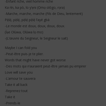
-Enfant riche, vieil homme riche
Ka rìn, ka pò, lo y’ẹni (Ọmọ ológo, rọra)
-Marche, marche, marche (Fils de Dieu, lentement)
Pẹ̀lẹ́, pẹ̀lẹ́, pẹ̀lẹ́ pẹ̀lẹ́ l’ayé gbà
-Le monde est doux, doux, doux, doux.
(Ìṣe Olúwa, Olúwa lọ mo)
-(L’œuvre du Seigneur, le Seigneur le sait)
Maybe I can fold you
-Peut-être puis-je te plier.
Words that might have never got worse
-Des mots qui n’auraient peut-être jamais pu empirer
Love will save you
-L’amour te sauvera
Take it all back
-Reprenez tout
Take it
-Prends-le