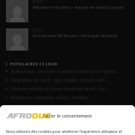
JULES
Nikanor feat Kiko – Rayon de soleil (Lyrics)
JULES
Kocee feat KS Bloom – Stranger (Lyrics)
POPULAIRES CE JOUR
Vodun Days : vers une nouvelle formule pour le grand…
Biographie de Didi B : âge, origine, carrière, Kiff…
L’hymne national du Bénin chanté en dendi : une…
Résidences artistiques à Paris : l’Institut…
Daniel Banam – EL YAH Lyrics (Live recording)
Ste Milano – Bouchkaraille (Lyrics)
Gérer le consentement
Vano Baby – Do bandi min (Lyrics)
Nous utilisons des cookies pour améliorer l’expérience utilisateur et
Homix – On y va (Lyrics)