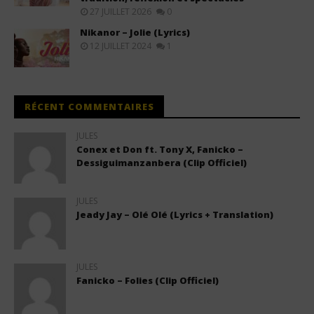
27 JUILLET 2026
0
Nikanor – Jolie (Lyrics)
12 JUILLET 2024
1
RÉCENT COMMENTAIRES
JULES
Conex et Don ft. Tony X, Fanicko –
Dessiguimanzanbera (Clip Officiel)
JULES
Jeady Jay – Olé Olé (Lyrics + Translation)
JULES
Fanicko – Folies (Clip Officiel)