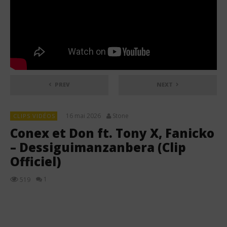
PREV
NEXT
16 mai 2026
Stone
CLIPS VIDÉOS
Conex et Don ft. Tony X, Fanicko
– Dessiguimanzanbera (Clip
Officiel)
1
519