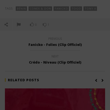
TAGS:
BÉNIN
CONEX & DON
FANICKO
TOGO
TONY X
0
1
PREVIOUS
Fanicko - Folies (Clip Officiel)
NEXT
Crédo - Niveau (Clip Officiel)
RELATED POSTS