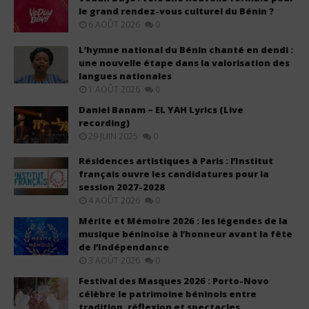
le grand rendez-vous culturel du Bénin ?
6 AOÛT 2026
0
L’hymne national du Bénin chanté en dendi :
une nouvelle étape dans la valorisation des
langues nationales
1 AOÛT 2026
0
Daniel Banam – EL YAH Lyrics (Live
recording)
29 JUIN 2025
0
Résidences artistiques à Paris : l’Institut
français ouvre les candidatures pour la
session 2027-2028
4 AOÛT 2026
0
Mérite et Mémoire 2026 : les légendes de la
musique béninoise à l’honneur avant la fête
de l’Indépendance
3 AOÛT 2026
0
Festival des Masques 2026 : Porto-Novo
célèbre le patrimoine béninois entre
tradition, réflexion et spectacles