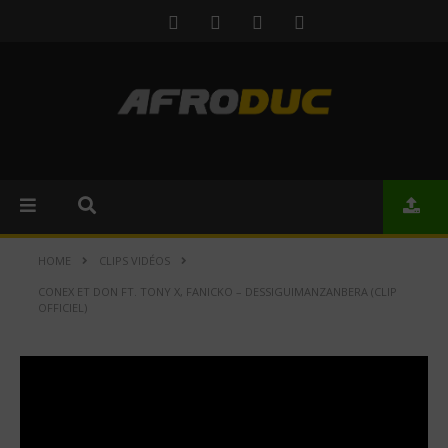
HOME
CLIPS VIDÉOS
CONEX ET DON FT. TONY X, FANICKO – DESSIGUIMANZANBERA (CLIP
OFFICIEL)