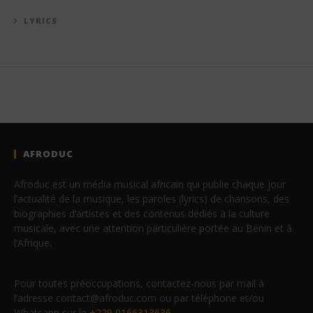
LYRICS
AFRODUC
Afroduc est un média musical africain qui publie chaque jour
l’actualité de la musique, les paroles (lyrics) de chansons, des
biographies d’artistes et des contenus dédiés à la culture
musicale, avec une attention particulière portée au Bénin et à
l’Afrique.
Pour toutes préoccupations, contactez-nous par mail à
l’adresse contact@afroduc.com ou par téléphone et/ou
Whatsapp sur le
+229 0166313636
.