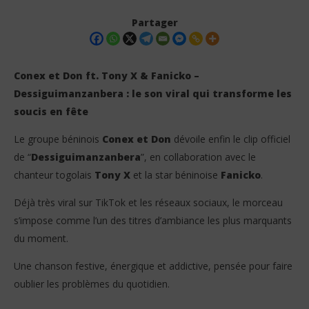
Partager
Conex et Don ft. Tony X & Fanicko –
Dessiguimanzanbera : le son viral qui transforme les
soucis en fête
Le groupe béninois
Conex et Don
dévoile enfin le clip officiel
de “
Dessiguimanzanbera
”, en collaboration avec le
chanteur togolais
Tony X
et la star béninoise
Fanicko
.
NOW VIEWING
Déjà très viral sur TikTok et les réseaux sociaux, le morceau
Conex et Don ft. Tony X, Fanicko –
Vo
s’impose comme l’un des titres d’ambiance les plus marquants
Dessiguimanzanbera (Clip Officiel)
gr
du moment.
16
16
mai
mai
Une chanson festive, énergique et addictive, pensée pour faire
2026
202
Stone
S
oublier les problèmes du quotidien.