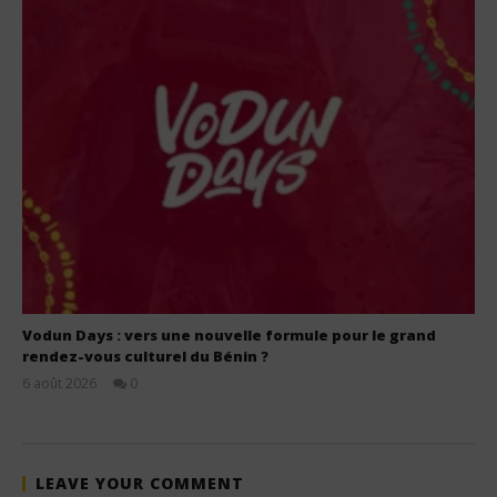
Vodun Days : vers une nouvelle formule pour le grand
rendez-vous culturel du Bénin ?
6 août 2026
0
Stone
LEAVE YOUR COMMENT