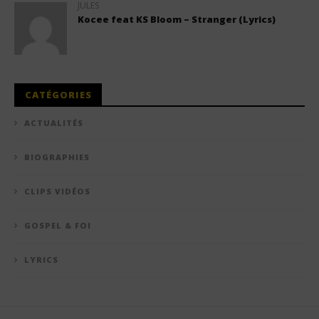
JULES
Kocee feat KS Bloom – Stranger (Lyrics)
CATÉGORIES
ACTUALITÉS
BIOGRAPHIES
CLIPS VIDÉOS
GOSPEL & FOI
LYRICS