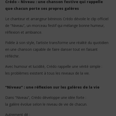
Crédo – Niveau : une chanson festive qui rappelle
que chacun porte ses propres galères
Le chanteur et arrangeur béninois Crédo dévoile le clip officiel
de “Niveau”, un morceau festif qui mélange bonne humeur,
réflexion et ambiance.
Fidèle à son style, l’artiste transforme une réalité du quotidien
NOW VIEWING
en une chanson capable de faire danser tout en faisant
Crédo – Niveau (Clip Officiel)
Vo
réfléchir.
gr
17
mai
17
Avec humour et lucidité, Crédo rappelle une vérité simple :
2026
mai
Stone
les problèmes existent à tous les niveaux de la vie.
202
S
“Niveau” : une réflexion sur les galères de la vie
Dans “Niveau”, Crédo développe une idée forte :
la galère évolue selon le niveau de vie de chacun.
Autrement dit :