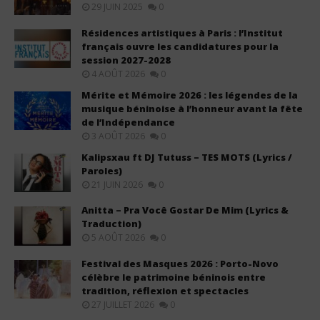
29 JUIN 2025
0
Résidences artistiques à Paris : l’Institut
français ouvre les candidatures pour la
session 2027-2028
4 AOÛT 2026
0
Mérite et Mémoire 2026 : les légendes de la
musique béninoise à l’honneur avant la fête
de l’Indépendance
3 AOÛT 2026
0
Kalipsxau ft DJ Tutuss – TES MOTS (Lyrics /
Paroles)
21 JUIN 2026
0
Anitta – Pra Você Gostar De Mim (Lyrics &
Traduction)
5 AOÛT 2026
0
Festival des Masques 2026 : Porto-Novo
célèbre le patrimoine béninois entre
tradition, réflexion et spectacles
27 JUILLET 2026
0