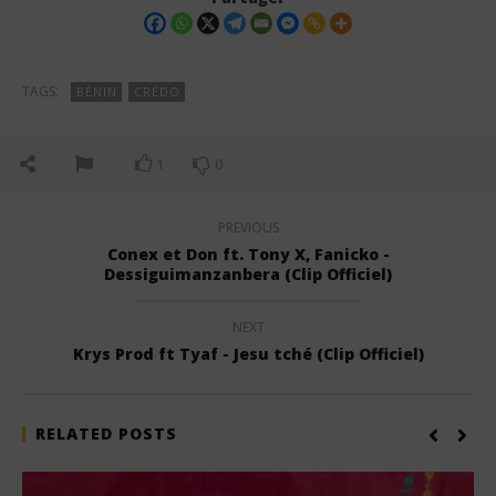
TAGS:
BÉNIN
CRÉDO
1
0
PREVIOUS
Conex et Don ft. Tony X, Fanicko -
Dessiguimanzanbera (Clip Officiel)
NEXT
Krys Prod ft Tyaf - Jesu tché (Clip Officiel)
RELATED POSTS