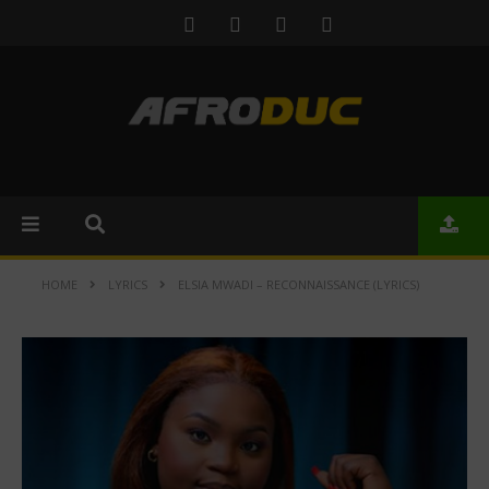
HOME
LYRICS
ELSIA MWADI – RECONNAISSANCE (LYRICS)