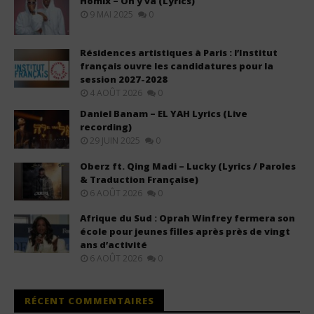
Homix – On y va (Lyrics)
9 MAI 2025
0
Résidences artistiques à Paris : l’Institut
français ouvre les candidatures pour la
session 2027-2028
4 AOÛT 2026
0
Daniel Banam – EL YAH Lyrics (Live
recording)
29 JUIN 2025
0
Oberz ft. Qing Madi – Lucky (Lyrics / Paroles
& Traduction Française)
6 AOÛT 2026
0
Afrique du Sud : Oprah Winfrey fermera son
école pour jeunes filles après près de vingt
ans d’activité
6 AOÛT 2026
0
RÉCENT COMMENTAIRES