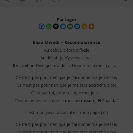
1
0
Partager
Elsia Mwadi – Reconnaissance
Au début, c’était difficile
Au début, je n’y arrivais pas
Il y avait un Dieu qui m’a dit : « Donne-toi à moi, ça ira. »
Ce n’est pas pour rien que je t’ai donné ma jeunesse,
Ce n’est pas pour rien que je me suis accroché à toi.
NOW VIEWING
C’est par toi, pour toi, que moi je vis,
C’est dans tes bras que je me suis rassuré, El Shaddaï.
Elsia Mwadi – Reconnaissance (Lyrics)
Col
21
21
Il est mon yaya, ah ah, il est mon papa (x2)
mars
ma
2025
202
Stone
S
Ce n’est pas pour rien que je t’ai donné ma jeunesse,
Ce n’est pas pour rien que je me suis accroché à toi.