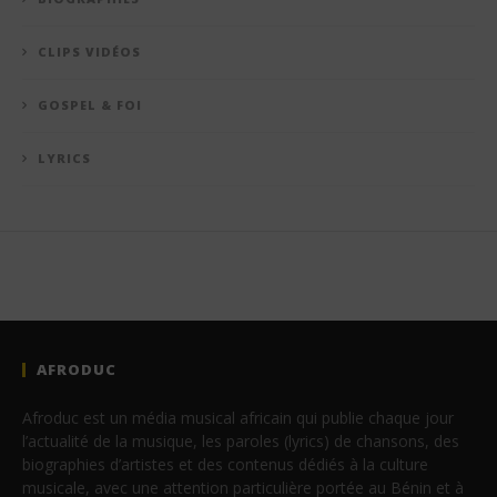
CLIPS VIDÉOS
GOSPEL & FOI
LYRICS
AFRODUC
Afroduc est un média musical africain qui publie chaque jour
l’actualité de la musique, les paroles (lyrics) de chansons, des
biographies d’artistes et des contenus dédiés à la culture
musicale, avec une attention particulière portée au Bénin et à