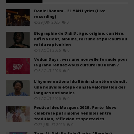
Daniel Banam – EL YAH Lyrics (Live
recording)
29 JUIN 2025
0
Biographie de Didi B : âge, origine, carrière,
Kiff No Beat, albums, fortune et parcours du
roi du rap ivoirien
1 AOÛT 2026
0
Vodun Days : vers une nouvelle formule pour
le grand rendez-vous culturel du Bénin ?
6 AOÛT 2026
0
L’hymne national du Bénin chanté en dendi :
une nouvelle étape dans la valorisation des
langues nationales
1 AOÛT 2026
0
Festival des Masques 2026 : Porto-Novo
célèbre le patrimoine béninois entre
tradition, réflexion et spectacles
27 JUILLET 2026
0
Tayc ft. Didi B – Salo (Lyrics / Paroles)