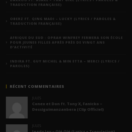
TRADUCTION FRANÇAISE)
OBERZ FT. QING MADI – LUCKY (LYRICS / PAROLES &
TRADUCTION FRANÇAISE)
AFRIQUE DU SUD : OPRAH WINFREY FERMERA SON ÉCOLE
POUR JEUNES FILLES APRÈS PRÈS DE VINGT ANS
D’ACTIVITÉ
INDIRA FT. GUY MICHEL & MIN ETTA – MERCI (LYRICS /
PAROLES)
RÉCENT COMMENTAIRES
JULES
Conex et Don ft. Tony X, Fanicko –
Dessiguimanzanbera (Clip Officiel)
JULES
Jeady Jay – Olé Olé (Lyrics + Translation)