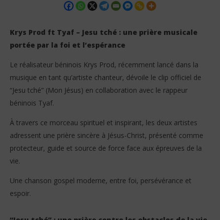
Krys Prod ft Tyaf – Jesu tché : une prière musicale
portée par la foi et l’espérance
Le réalisateur béninois Krys Prod, récemment lancé dans la
musique en tant qu’artiste chanteur, dévoile le clip officiel de
“Jesu tché” (Mon Jésus) en collaboration avec le rappeur
béninois Tyaf.
NOW VIEWING
À travers ce morceau spirituel et inspirant, les deux artistes
Krys Prod ft Tyaf – Jesu tché (Clip Officiel)
Vo
adressent une prière sincère à Jésus-Christ, présenté comme
gr
24
protecteur, guide et source de force face aux épreuves de la
mai
24
2026
mai
vie.
Stone
202
S
Une chanson gospel moderne, entre foi, persévérance et
espoir.
“Jesu tché” : une prière contre les obstacles de la vie