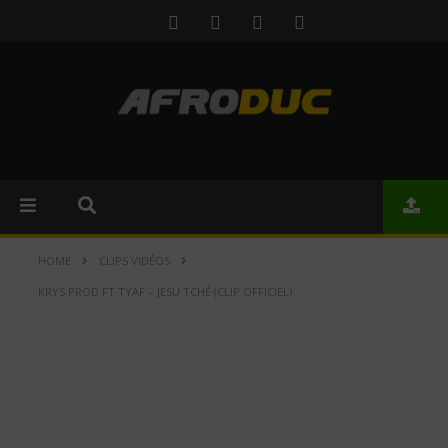
HOME
CLIPS VIDÉOS
KRYS PROD FT TYAF – JESU TCHÉ (CLIP OFFICIEL)