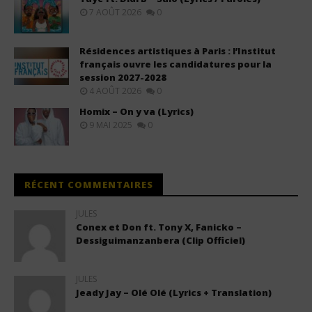
7 AOÛT 2026
0
Résidences artistiques à Paris : l’Institut
français ouvre les candidatures pour la
session 2027-2028
4 AOÛT 2026
0
Homix – On y va (Lyrics)
9 MAI 2025
0
RÉCENT COMMENTAIRES
JULES
Conex et Don ft. Tony X, Fanicko –
Dessiguimanzanbera (Clip Officiel)
JULES
Jeady Jay – Olé Olé (Lyrics + Translation)