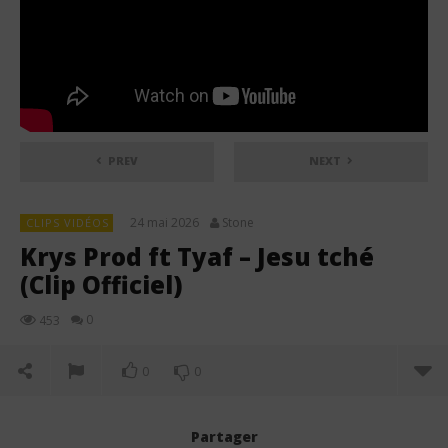
PREV
NEXT
24 mai 2026
Stone
CLIPS VIDÉOS
Krys Prod ft Tyaf – Jesu tché
(Clip Officiel)
0
453
0
0
Partager