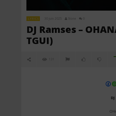
30 juin 2025
Stone
0
LYRICS
DJ Ramses – OHANA 
TGUI)
131
DJ
OHA
NOW VIEWING