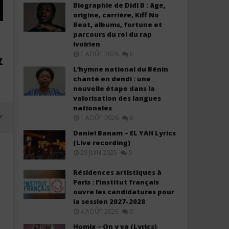
Biographie de Didi B : âge,
origine, carrière, Kiff No
Beat, albums, fortune et
parcours du roi du rap
ivoirien
&
1 AOÛT 2026
0
L’hymne national du Bénin
chanté en dendi : une
nouvelle étape dans la
valorisation des langues
nationales
1 AOÛT 2026
0
Daniel Banam – EL YAH Lyrics
(Live recording)
29 JUIN 2025
0
Résidences artistiques à
Paris : l’Institut français
ouvre les candidatures pour
la session 2027-2028
4 AOÛT 2026
0
Homix – On y va (Lyrics)