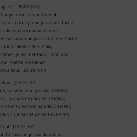
uplet 1 : JEADY JAY]
idi B – Salo (Lyrics /
Jeady Jay – MAYAH (Lyrics /
 changer mon comportement
Paroles)
 ce mec qui ne prend jamais d’attache
30
juin
sais lire en moi quand je mens
2025
Stone
omesses pour que jamais on n’se s’fâche
es mon calment et tu l’sais,
oblèmes, je les mettrai sur mon dos
 moi mettre le cadenas
se à deux jusqu’à la fin
Refrain : JEADY JAY]
e, tu seras mon paradis (OHANA)
r, il y a pas de parodie (OHANA)
femme et tu es mon paradis (OHANA)
our, il y a pas de parodie (OHANA)
[Pont : JEADY JAY]
t, tu sais que je suis dans le bail