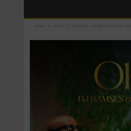
HOME
LYRICS
DJ RAMSES – OHANA LYRICS (FEAT JEAD