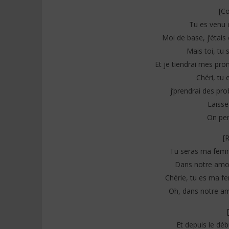
[Co
DJ Ramses – OHANA Lyrics (feat
Tayc ft. D
Tu es venu
Jeady Jay & TGUI)
Paroles)
Moi de base, j’étais
30
30
juin
juin
Mais toi, tu 
2025
2025
Stone
Stone
Et je tiendrai mes pr
Chéri, tu 
j’prendrai des pr
Laisse
On pen
[
Tu seras ma femm
Dans notre amou
Chérie, tu es ma 
Oh, dans notre am
Et depuis le débu