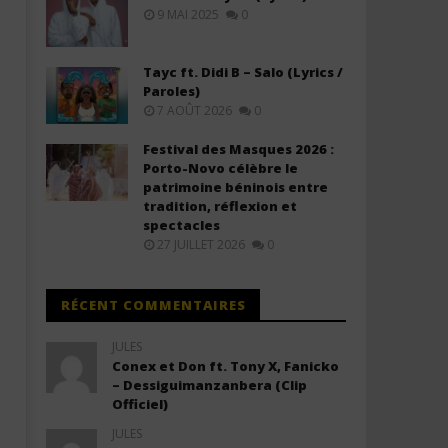
9 MAI 2025
0
Davido ft. Aya Nakamura - Yaya
Olivier Cheuwa ft. Claudy 
(Lyrics & Traduction)
Ne Laisse Personne (Lyric
Tayc ft. Didi B – Salo (Lyrics /
30
30
Paroles)
juin
juin
7 AOÛT 2026
0
2025
2025
Stone
Stone
Festival des Masques 2026 :
Porto-Novo célèbre le
patrimoine béninois entre
tradition, réflexion et
spectacles
27 JUILLET 2026
0
RÉCENT COMMENTAIRES
JULES
Conex et Don ft. Tony X, Fanicko
– Dessiguimanzanbera (Clip
Officiel)
JULES