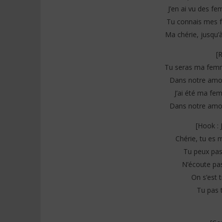
J’en ai vu des f
Tu connais mes fa
Ma chérie, jusqu’à
[
Tu seras ma femm
Dans notre amou
J’ai été ma f
Dans notre amou
[Hook :
Chérie, tu es
Tu peux pas
N’écoute pas
On s’est t
Tu pas t