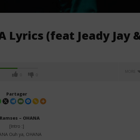
Lyrics (feat Jeady Jay 
MORE
0
0
Partager
 Ramses – OHANA
[Intro :]
NA Ouh ya, OHANA