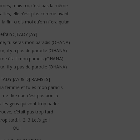
emmes, mais toi, c’est pas la même
illes, elle n’est plus comme avant
 la fin, crois moi qu’on n’fera qu’un
Refrain : JEADY JAY]
e, tu seras mon paradis (OHANA)
r, il y a pas de parodie (OHANA)
emme était mon paradis (OHANA)
r, il y a pas de parodie (OHANA)
 JEADY JAY & DJ RAMSES]
 ma femme et tu es mon paradis
 me dire que c’est pas bon là
 les gens qui vont trop parler
rouvé, c’était pas trop tard
rop tard.1, 2, 3 Let’s go !
OUI