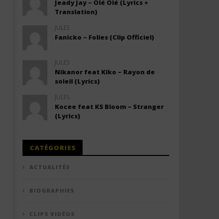
Jeady Jay – Olé Olé (Lyrics +
Translation)
JULES
Fanicko – Folies (Clip Officiel)
JULES
Nikanor feat Kiko – Rayon de
soleil (Lyrics)
JULES
Kocee feat KS Bloom – Stranger
(Lyrics)
CATÉGORIES
ACTUALITÉS
BIOGRAPHIES
CLIPS VIDÉOS