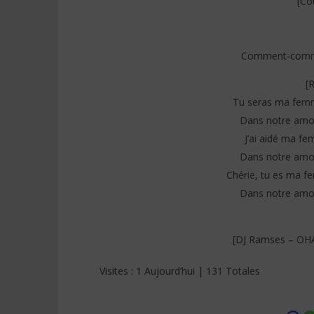
[Co
Comment-comme
[
Tu seras ma femm
Dans notre amou
J’ai aidé ma f
Dans notre amou
Chérie, tu es ma 
Dans notre amou
[DJ Ramses – OHAN
Visites : 1 Aujourd’hui | 131 Totales