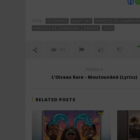
TAGS:
DJ RAMSES
JEADY JAY
PAROLES DE CHANSON
PAROLES DE CHANSONS | FRANCE
TGUI
131
PREVIOUS
L'Oiseau Rare - Moutounènè (Lyrics)
RELATED POSTS