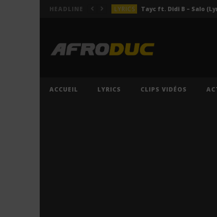
LYRICS
Tayc ft. Didi B – Salo (Ly
HEADLINE
LYRICS
LYRICS
ACTUALITÉS
LYRICS
ACCUEIL
LYRICS
CLIPS VIDÉOS
AC
LYRICS
Tayc ft. Didi B – Salo (Ly