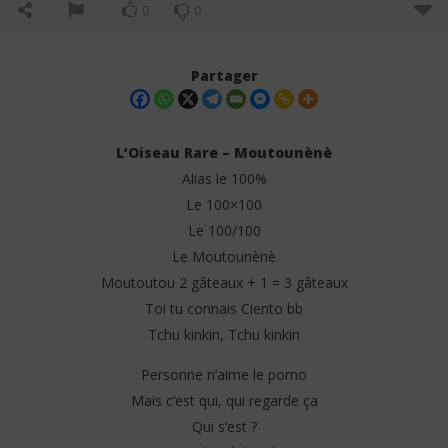
0
0
Partager
L’Oiseau Rare – Moutounènè
Alias le 100%
Le 100×100
Le 100/100
Le Moutounènè
Moutoutou 2 gâteaux + 1 = 3 gâteaux
Toi tu connais Ciento bb
NOW VIEWING
Tchu kinkin, Tchu kinkin
L’Oiseau Rare – Moutounènè (Lyrics)
Emm
Personne n’aime le porno
30
30
juin
juin
Mais c’est qui, qui regarde ça
2025
202
Stone
S
Qui s’est ?