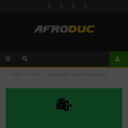
HOME
LYRICS
L’OISEAU RARE – MOUTOUNÈNÈ (LYRICS)