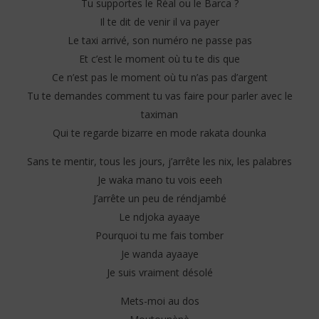
Tu supportes le Réal ou le Barca ?
Il te dit de venir il va payer
Le taxi arrivé, son numéro ne passe pas
Et c’est le moment où tu te dis que
Ce n’est pas le moment où tu n’as pas d’argent
Tu te demandes comment tu vas faire pour parler avec le
taximan
Qui te regarde bizarre en mode rakata dounka
Sans te mentir, tous les jours, j’arrête les nix, les palabres
Je waka mano tu vois eeeh
J’arrête un peu de réndjambé
Le ndjoka ayaaye
Pourquoi tu me fais tomber
Je wanda ayaaye
Je suis vraiment désolé
Mets-moi au dos