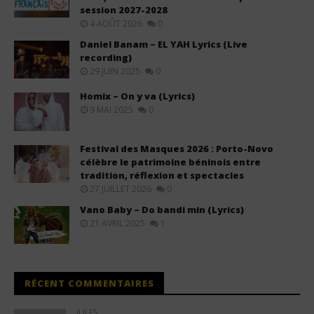
session 2027-2028
4 AOÛT 2026
0
Daniel Banam – EL YAH Lyrics (Live
recording)
29 JUIN 2025
0
Homix – On y va (Lyrics)
9 MAI 2025
0
Festival des Masques 2026 : Porto-Novo
célèbre le patrimoine béninois entre
tradition, réflexion et spectacles
27 JUILLET 2026
0
Vano Baby – Do bandi min (Lyrics)
21 AVRIL 2025
1
RÉCENT COMMENTAIRES
JULES