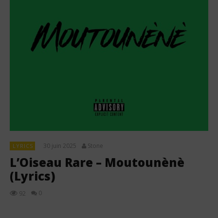
30 juin 2025
Stone
LYRICS
L’Oiseau Rare – Moutounènè
(Lyrics)
0
92