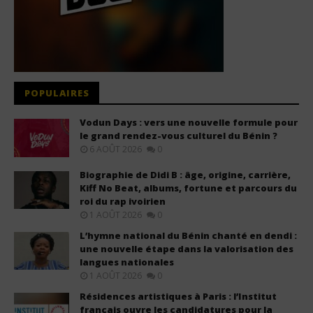
POPULAIRES
Vodun Days : vers une nouvelle formule pour
le grand rendez-vous culturel du Bénin ?
6 AOÛT 2026
0
Biographie de Didi B : âge, origine, carrière,
Kiff No Beat, albums, fortune et parcours du
roi du rap ivoirien
1 AOÛT 2026
0
L’hymne national du Bénin chanté en dendi :
une nouvelle étape dans la valorisation des
langues nationales
1 AOÛT 2026
0
Résidences artistiques à Paris : l’Institut
français ouvre les candidatures pour la