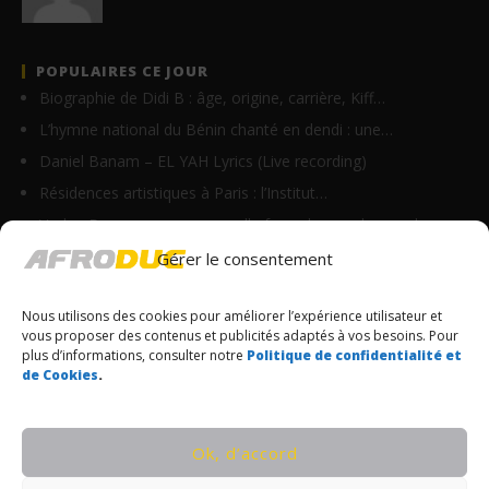
POPULAIRES CE JOUR
Biographie de Didi B : âge, origine, carrière, Kiff…
L’hymne national du Bénin chanté en dendi : une…
Daniel Banam – EL YAH Lyrics (Live recording)
Résidences artistiques à Paris : l’Institut…
Vodun Days : vers une nouvelle formule pour le grand…
RnBoi feat Ayra Starr – Mon Bébé (Clip Officiel)
Gérer le consentement
Elsia Mwadi – Reconnaissance (Lyrics)
Nous utilisons des cookies pour améliorer l’expérience utilisateur et
Biographie d’Angélique Kidjo : âge, origine,…
vous proposer des contenus et publicités adaptés à vos besoins. Pour
Louane – Maman (English Version – Lyrics)
plus d’informations, consulter notre
Politique de confidentialité et
de Cookies
.
Homix – On y va (Lyrics)
© Copyrights Afroduc | Tous droits réservés
Ok, d’accord