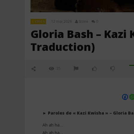
12 mai 2026
Stone
0
LYRICS
Gloria Bash – Kazi 
Traduction)
35
► Paroles de « Kazi Kwisha » – Gloria B
Ah ah ha…
Ah ah ha…
NOW VIEWING