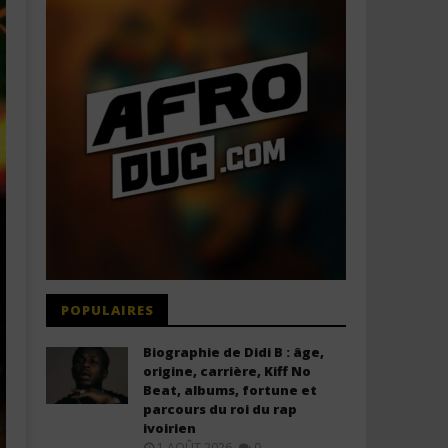
POPULAIRES
Biographie de Didi B : âge,
origine, carrière, Kiff No
Beat, albums, fortune et
parcours du roi du rap
ivoirien
1 AOÛT 2026
0