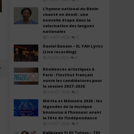
L’hymne national du Bénin
chanté en dendi : une
nouvelle étape dans la
valorisation des langues
nationales
1 AOÛT 2026
0
Daniel Banam – EL YAH Lyrics
(Live recording)
29 JUIN 2025
0
Résidences artistiques à
Paris : l’Institut français
ouvre les candidatures pour
la session 2027-2028
4 AOÛT 2026
0
Mérite et Mémoire 2026 : les
légendes de la musique
béninoise à l’honneur avant
la fête de l’Indépendance
3 AOÛT 2026
0
Kalipsxau ft DJ Tutuss – TES