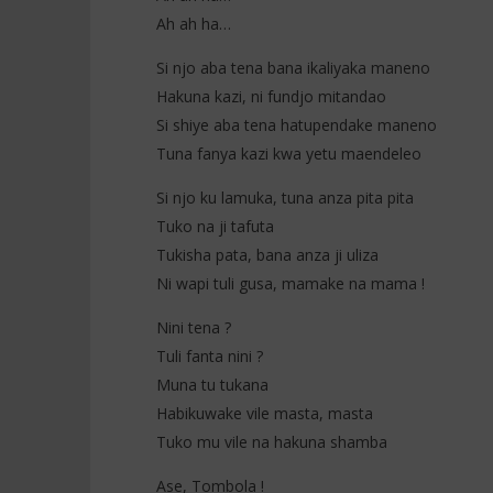
Ah ah ha…
Gloria Bash – Kazi Kwisha (Lyrics +
Fally Ipu
Traduction)
Traducti
Si njo aba tena bana ikaliyaka maneno
12
12
Hakuna kazi, ni fundjo mitandao
mai
mai
2026
2026
Si shiye aba tena hatupendake maneno
Stone
Stone
Tuna fanya kazi kwa yetu maendeleo
Si njo ku lamuka, tuna anza pita pita
Tuko na ji tafuta
Tukisha pata, bana anza ji uliza
Ni wapi tuli gusa, mamake na mama !
Nini tena ?
Tuli fanta nini ?
Muna tu tukana
Habikuwake vile masta, masta
Tuko mu vile na hakuna shamba
Ase, Tombola !