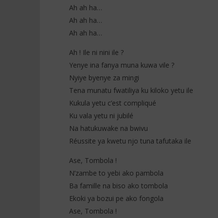
Ah ah ha…
Ah ah ha…
Ah ah ha…
Ah ! Ile ni nini ile ?
Yenye ina fanya muna kuwa vile ?
Nyiye byenye za mingi
Tena munatu fwatiliya ku kiloko yetu ile
Kukula yetu c’est compliqué
Ku vala yetu ni jubilé
Na hatukuwake na bwivu
Réussite ya kwetu njo tuna tafutaka ile
Ase, Tombola !
N’zambe to yebi ako pambola
Ba famille na biso ako tombola
Ekoki ya bozui pe ako fongola
Ase, Tombola !