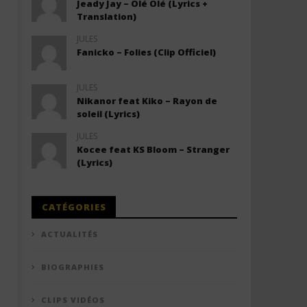
Jeady Jay – Olé Olé (Lyrics +
Translation)
JULES
Fanicko – Folies (Clip Officiel)
JULES
Nikanor feat Kiko – Rayon de
soleil (Lyrics)
JULES
Kocee feat KS Bloom – Stranger
(Lyrics)
CATÉGORIES
ACTUALITÉS
BIOGRAPHIES
CLIPS VIDÉOS