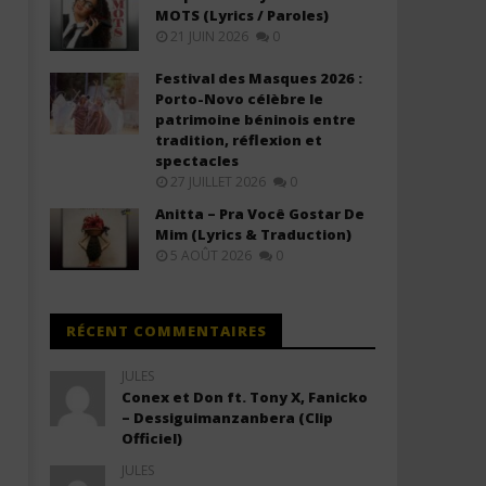
MOTS (Lyrics / Paroles)
21 JUIN 2026
0
Rachel Mukuna - BABA (Lyrics)
RJ Kanierra ft Innoss'B - PI
(Lyrics)
12
Festival des Masques 2026 :
mai
12
Porto-Novo célèbre le
2026
mai
Stone
patrimoine béninois entre
2026
Stone
tradition, réflexion et
spectacles
27 JUILLET 2026
0
Anitta – Pra Você Gostar De
Mim (Lyrics & Traduction)
5 AOÛT 2026
0
RÉCENT COMMENTAIRES
JULES
Conex et Don ft. Tony X, Fanicko
– Dessiguimanzanbera (Clip
Officiel)
JULES