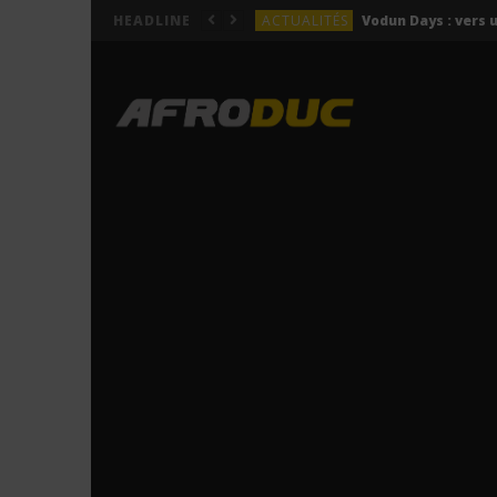
ACTUALITÉS
HEADLINE
LYRICS
Himra – Plus de love (Lyr
LYRICS
Anitta – Azul (Lyrics & 
LYRICS
LYRICS
ACTUALITÉS