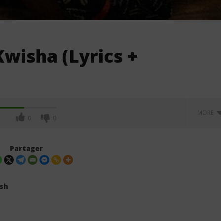
Kwisha (Lyrics +
MORE
0
0
Partager
ash