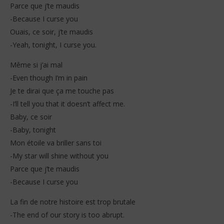
Parce que j’te maudis
-Because I curse you
Ouais, ce soir, j’te maudis
-Yeah, tonight, I curse you.
Même si j’ai mal
-Even though I’m in pain
Je te dirai que ça me touche pas
-I’ll tell you that it doesn’t affect me.
Baby, ce soir
-Baby, tonight
Mon étoile va briller sans toi
-My star will shine without you
Parce que j’te maudis
-Because I curse you
La fin de notre histoire est trop brutale
-The end of our story is too abrupt.