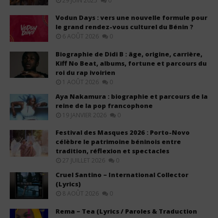
29 JUIN 2025
0
Vodun Days : vers une nouvelle formule pour
le grand rendez-vous culturel du Bénin ?
6 AOÛT 2026
0
Biographie de Didi B : âge, origine, carrière,
Kiff No Beat, albums, fortune et parcours du
roi du rap ivoirien
1 AOÛT 2026
0
Aya Nakamura : biographie et parcours de la
reine de la pop francophone
19 JANVIER 2026
0
Festival des Masques 2026 : Porto-Novo
célèbre le patrimoine béninois entre
tradition, réflexion et spectacles
27 JUILLET 2026
0
Cruel Santino – International Collector
(Lyrics)
8 AOÛT 2026
0
Rema – Tea (Lyrics / Paroles & Traduction