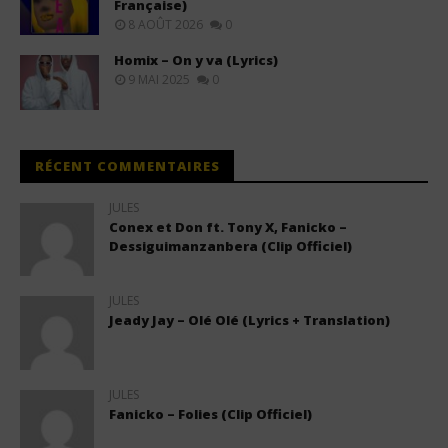
Française)
8 AOÛT 2026
0
Homix – On y va (Lyrics)
9 MAI 2025
0
RÉCENT COMMENTAIRES
JULES
Conex et Don ft. Tony X, Fanicko –
Dessiguimanzanbera (Clip Officiel)
JULES
Jeady Jay – Olé Olé (Lyrics + Translation)
JULES
Fanicko – Folies (Clip Officiel)