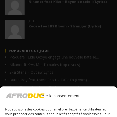
Nikanor feat Kiko – Rayon de soleil (Lyrics)
JULES
Kocee feat KS Bloom – Stranger (Lyrics)
POPULAIRES CE JOUR
P-Square : Jude Okoye engage une nouvelle bataille…
Nikanor ft Krys M – Tu parles trop (Lyrics)
Skzi Starls – Outlaw Lyrics
Burna Boy feat Travis Scott – TaTaTa (Lyrics)
Anne Elisabeth – Papa Eh (Paroles/Lyrics)
First King feat ⁠Sessimè – Akpa remix (Lyrics)
Gérer le consentement
Elsia Mwadi – Reconnaissance (Lyrics)
Nous utilisons des cookies pour améliorer l’expérience utilisateur et
Nathaniel Bassey – Dancing Around Medley (Lyrics)
vous proposer des contenus et publicités adaptés à vos besoins. Pour