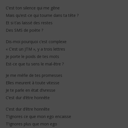
S
2026
Stone
C’est ton silence qui me gêne
Mais qu’est-ce qui tourne dans ta tête ?
Et si t’as laissé des restes
Des SMS de poète ?
Dis-moi pourquoi c’est complexe
« C’est un JTM », y a trois lettres
Je porte le poids de tes mots
Est-ce que tu sens le mal-être ?
Je me méfie de tes promesses
Elles meurent à toute vitesse
Je te parle en état d’ivresse
C’est dur d’être honnête
C’est dur d’être honnête
T’ignores ce que mon ego encaisse
T’ignores plus que mon ego