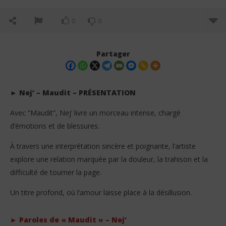
0
0
Partager
► Nej’ – Maudit – PRÉSENTATION
Avec “Maudit”, Nej’ livre un morceau intense, chargé
d’émotions et de blessures.
À travers une interprétation sincère et poignante, l’artiste
explore une relation marquée par la douleur, la trahison et la
difficulté de tourner la page.
NOW VIEWING
Un titre profond, où l’amour laisse place à la désillusion.
Nej’ – Maudit (Lyrics + English translation +
La 
Signification)
1
mai
1
► Paroles de « Maudit » – Nej’
202
mai