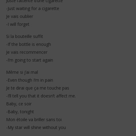
Juste l’attente d’une cigarette
-Just waiting for a cigarette
Je vais oublier
-I will forget
Si la bouteille suffit
-If the bottle is enough
Je vais recommencer
-I’m going to start again
Même si j’ai mal
-Even though I’m in pain
Je te dirai que ça me touche pas
-I’ll tell you that it doesn’t affect me.
Baby, ce soir
-Baby, tonight
Mon étoile va briller sans toi
-My star will shine without you