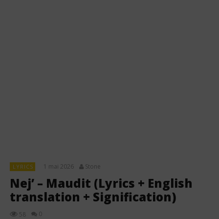
1 mai 2026
Stone
LYRICS
Nej’ – Maudit (Lyrics + English
translation + Signification)
0
58