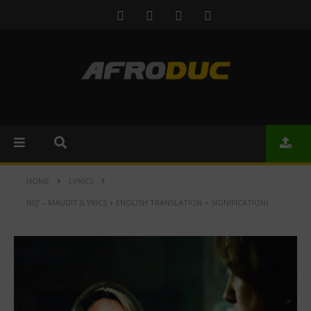
HOME
LYRICS
NEJ’ – MAUDIT (LYRICS + ENGLISH TRANSLATION + SIGNIFICATION)