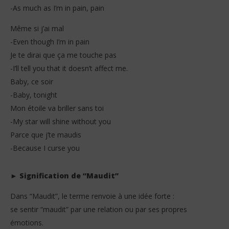
-As much as I’m in pain, pain
Même si j’ai mal
-Even though I’m in pain
Je te dirai que ça me touche pas
-I’ll tell you that it doesn’t affect me.
Baby, ce soir
-Baby, tonight
Mon étoile va briller sans toi
-My star will shine without you
Parce que j’te maudis
-Because I curse you
► Signification de “Maudit”
Dans “Maudit”, le terme renvoie à une idée forte :
se sentir “maudit” par une relation ou par ses propres
émotions.