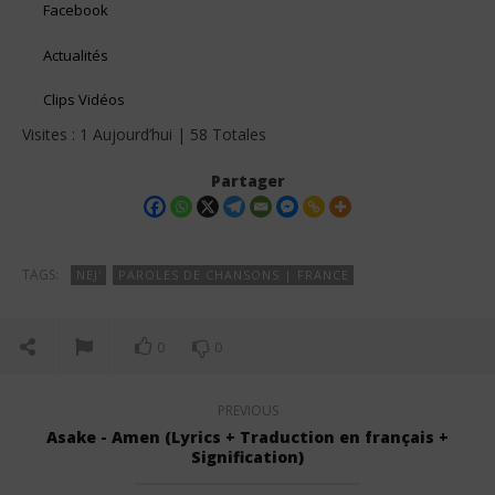
Facebook
Actualités
Clips Vidéos
Visites : 1 Aujourd’hui | 58 Totales
Partager
TAGS:
NEJ'
PAROLES DE CHANSONS | FRANCE
0
0
PREVIOUS
Asake - Amen (Lyrics + Traduction en français +
Signification)