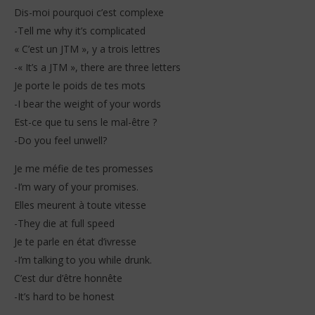
Dis-moi pourquoi c’est complexe
-Tell me why it’s complicated
« C’est un JTM », y a trois lettres
-« It’s a JTM », there are three letters
Je porte le poids de tes mots
-I bear the weight of your words
Est-ce que tu sens le mal-être ?
-Do you feel unwell?
Je me méfie de tes promesses
-I’m wary of your promises.
Elles meurent à toute vitesse
-They die at full speed
Je te parle en état d’ivresse
-I’m talking to you while drunk.
C’est dur d’être honnête
-It’s hard to be honest