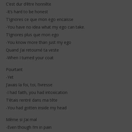
C’est dur d’être honnête
-It’s hard to be honest
T’ignores ce que mon ego encaisse
-You have no idea what my ego can take.
T’ignores plus que mon ego
-You know more than just my ego
Quand j’ai retourné ta veste
-When I turned your coat
Pourtant
-Yet
J’avais la foi, toi, l’ivresse
-I had faith, you had intoxication
T’étais rentré dans ma tête
-You had gotten inside my head
Même si j’ai mal
-Even though I’m in pain