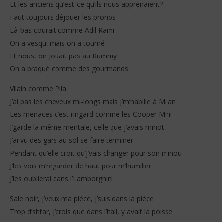
Et les anciens qu’est-ce qu’ils nous apprenaient?
Faut toujours déjouer les pronos
Là-bas courait comme Adil Rami
On a vesqui mais on a tourné
Et nous, on jouait pas au Rummy
On a braqué comme des gourmands
Vilain comme Pila
J’ai pas les cheveux mi-longs mais j’m’habille à Milan
Les menaces c’est ringard comme les Cooper Mini
J’garde la même mentale, celle que j’avais minot
J’ai vu des gars au sol se faire terminer
Pendant qu’elle croit qu’j’vais changer pour son minou
J’les vois m’regarder de haut pour m’humilier
J’les oublierai dans l’Lamborghini
Sale noir, j’veux ma pièce, j’suis dans la pièce
Trop d’shtar, j’crois que dans l’hall, y avait la poisse