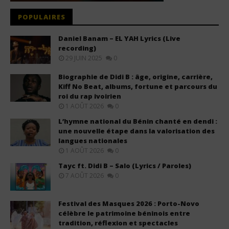
POPULAIRES
Daniel Banam – EL YAH Lyrics (Live
recording)
29 JUIN 2025
0
Biographie de Didi B : âge, origine, carrière,
Kiff No Beat, albums, fortune et parcours du
roi du rap ivoirien
1 AOÛT 2026
0
L’hymne national du Bénin chanté en dendi :
une nouvelle étape dans la valorisation des
langues nationales
1 AOÛT 2026
0
Tayc ft. Didi B – Salo (Lyrics / Paroles)
7 AOÛT 2026
0
Festival des Masques 2026 : Porto-Novo
célèbre le patrimoine béninois entre
tradition, réflexion et spectacles