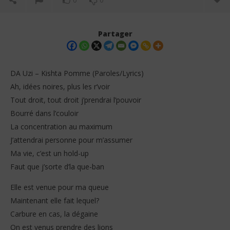
0
0
Partager
DA Uzi – Kishta Pomme (Paroles/Lyrics)
Ah, idées noires, plus les r’voir
Tout droit, tout droit j’prendrai l’pouvoir
Bourré dans l’couloir
La concentration au maximum
J’attendrai personne pour m’assumer
Ma vie, c’est un hold-up
NOW VIEWING
Faut que j’sorte d’la que-ban
DA Uzi – Kishta Pomme (Paroles/Lyrics)
Tay
Elle est venue pour ma queue
30
30
décembre
dé
Maintenant elle fait lequel?
2025
202
Stone
S
Carbure en cas, la dégaine
On est venus prendre des lions