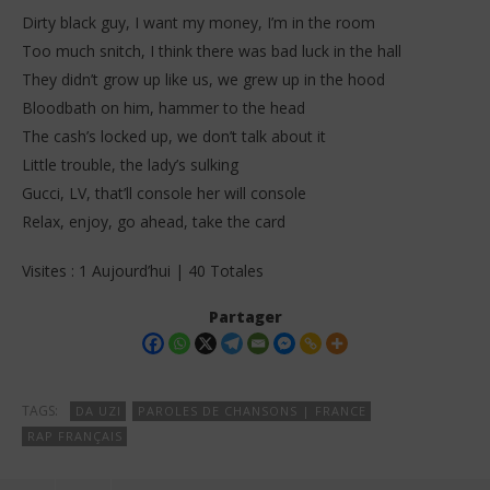
Dirty black guy, I want my money, I’m in the room
Too much snitch, I think there was bad luck in the hall
They didn’t grow up like us, we grew up in the hood
Bloodbath on him, hammer to the head
The cash’s locked up, we don’t talk about it
Little trouble, the lady’s sulking
Gucci, LV, that’ll console her will console
Relax, enjoy, go ahead, take the card
Visites : 1 Aujourd’hui | 40 Totales
Partager
TAGS:
DA UZI
PAROLES DE CHANSONS | FRANCE
RAP FRANÇAIS