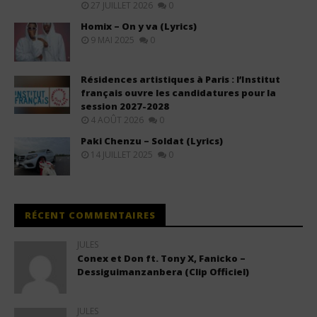
27 JUILLET 2026
0
Homix – On y va (Lyrics)
9 MAI 2025
0
Résidences artistiques à Paris : l’Institut
français ouvre les candidatures pour la
session 2027-2028
4 AOÛT 2026
0
Paki Chenzu – Soldat (Lyrics)
14 JUILLET 2025
0
RÉCENT COMMENTAIRES
JULES
Conex et Don ft. Tony X, Fanicko –
Dessiguimanzanbera (Clip Officiel)
JULES