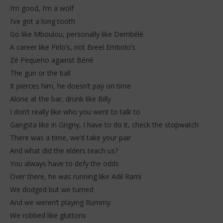
I’m good, I’m a wolf
I’ve got a long tooth
Go like Mboulou, personally like Dembélé
A career like Pirlo’s, not Breel Embolo’s
Zé Pequeno against Béné
The gun or the ball
It pierces him, he doesn’t pay on time
Alone at the bar, drunk like Billy
I don’t really like who you went to talk to
Gangsta like in Grigny, I have to do it, check the stopwatch
There was a time, we’d take your pair
And what did the elders teach us?
You always have to defy the odds
Over there, he was running like Adil Rami
We dodged but we turned
And we weren’t playing Rummy
We robbed like gluttons