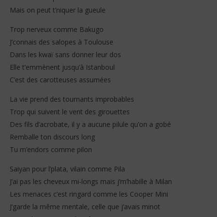
Mais on peut t’niquer la gueule
Trop nerveux comme Bakugo
J’connais des salopes à Toulouse
Dans les kwaï sans donner leur dos
Elle t’emmènent jusqu’à Istanboul
C’est des carotteuses assumées
La vie prend des tournants improbables
Trop qui suivent le vent des girouettes
Des fils d’acrobate, il y a aucune pilule qu’on a gobé
Remballe ton discours long
Tu m’endors comme pilon
Saiyan pour l’plata, vilain comme Pila
J’ai pas les cheveux mi-longs mais j’m’habille à Milan
Les menaces c’est ringard comme les Cooper Mini
J’garde la même mentale, celle que j’avais minot