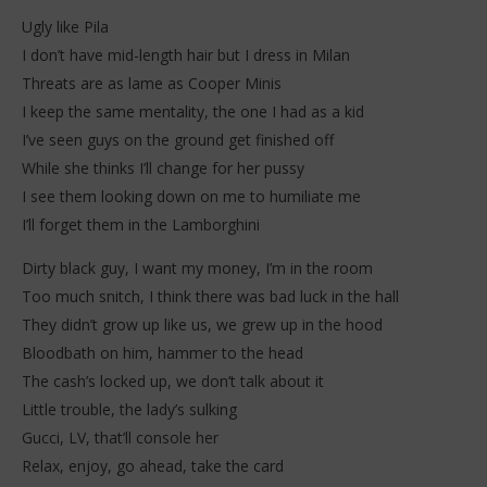
Ugly like Pila
I don’t have mid-length hair but I dress in Milan
Threats are as lame as Cooper Minis
I keep the same mentality, the one I had as a kid
I’ve seen guys on the ground get finished off
While she thinks I’ll change for her pussy
I see them looking down on me to humiliate me
I’ll forget them in the Lamborghini
Dirty black guy, I want my money, I’m in the room
Too much snitch, I think there was bad luck in the hall
They didn’t grow up like us, we grew up in the hood
Bloodbath on him, hammer to the head
The cash’s locked up, we don’t talk about it
Little trouble, the lady’s sulking
Gucci, LV, that’ll console her
Relax, enjoy, go ahead, take the card