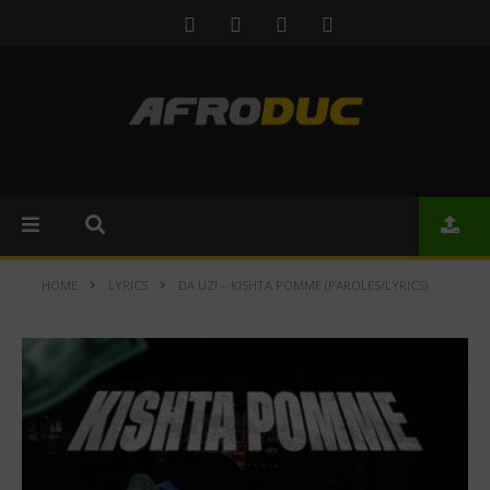
HOME
LYRICS
DA UZI – KISHTA POMME (PAROLES/LYRICS)