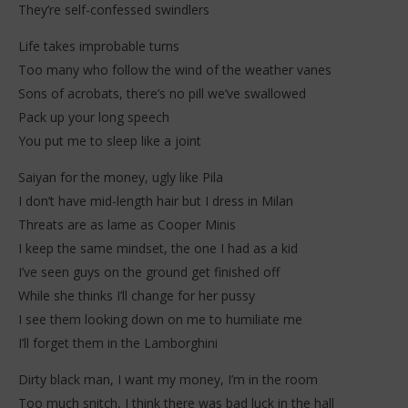
They’re self-confessed swindlers
Life takes improbable turns
Too many who follow the wind of the weather vanes
Sons of acrobats, there’s no pill we’ve swallowed
Pack up your long speech
You put me to sleep like a joint
Saiyan for the money, ugly like Pila
I don’t have mid-length hair but I dress in Milan
Threats are as lame as Cooper Minis
I keep the same mindset, the one I had as a kid
I’ve seen guys on the ground get finished off
While she thinks I’ll change for her pussy
I see them looking down on me to humiliate me
I’ll forget them in the Lamborghini
Dirty black man, I want my money, I’m in the room
Too much snitch, I think there was bad luck in the hall