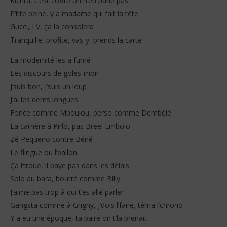
Kichta, c’est coffré on n’en parle pas
P’tite peine, y a madame qui fait la tête
Gucci, LV, ça la consolera
Tranquille, profite, vas-y, prends la carte
La modernité les a fumé
Les discours de goles-mon
J’suis bon, j’suis un loup
J’ai les dents longues
Fonce comme Mboulou, perso comme Dembélé
La carrière à Pirlo, pas Breel Embolo
Zé Pequeno contre Béné
Le flingue ou l’ballon
Ça l’troue, il paye pas dans les délais
Solo au bara, bourré comme Billy
J’aime pas trop à qui t’es allé parler
Gangsta comme à Grigny, j’dois l’faire, téma l’chrono
Y a eu une époque, ta paire on t’la prenait