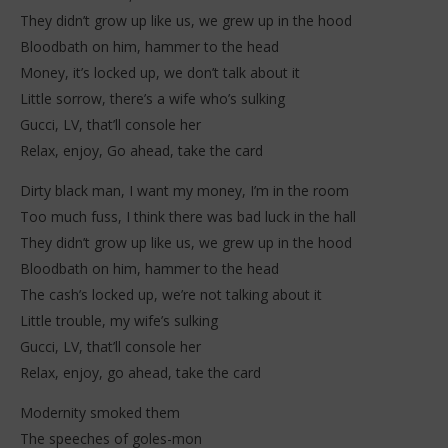
They didn’t grow up like us, we grew up in the hood
Bloodbath on him, hammer to the head
Money, it’s locked up, we don’t talk about it
Little sorrow, there’s a wife who’s sulking
Gucci, LV, that’ll console her
Relax, enjoy, Go ahead, take the card
Dirty black man, I want my money, I’m in the room
Too much fuss, I think there was bad luck in the hall
They didn’t grow up like us, we grew up in the hood
Bloodbath on him, hammer to the head
The cash’s locked up, we’re not talking about it
Little trouble, my wife’s sulking
Gucci, LV, that’ll console her
Relax, enjoy, go ahead, take the card
Modernity smoked them
The speeches of goles-mon