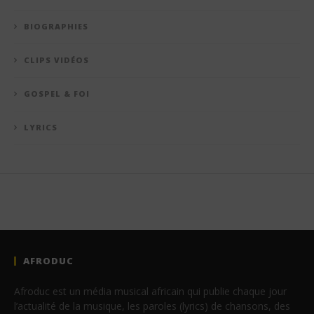
BIOGRAPHIES
CLIPS VIDÉOS
GOSPEL & FOI
LYRICS
AFRODUC
Afroduc est un média musical africain qui publie chaque jour
l’actualité de la musique, les paroles (lyrics) de chansons, des