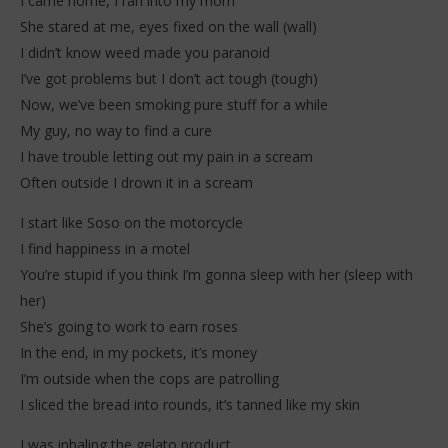
I came home, I ran into my mom
She stared at me, eyes fixed on the wall (wall)
I didn’t know weed made you paranoid
I’ve got problems but I don’t act tough (tough)
Now, we’ve been smoking pure stuff for a while
My guy, no way to find a cure
I have trouble letting out my pain in a scream
Often outside I drown it in a scream
I start like Soso on the motorcycle
I find happiness in a motel
You’re stupid if you think I’m gonna sleep with her (sleep with
her)
She’s going to work to earn roses
In the end, in my pockets, it’s money
I’m outside when the cops are patrolling
I sliced ​​the bread into rounds, it’s tanned like my skin
I was inhaling the gelato product