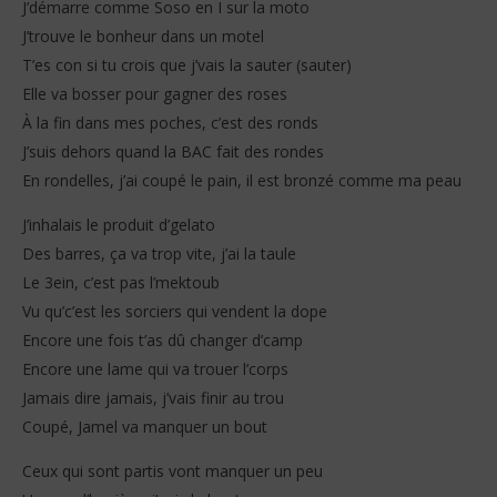
J’démarre comme Soso en I sur la moto
J’trouve le bonheur dans un motel
T’es con si tu crois que j’vais la sauter (sauter)
Elle va bosser pour gagner des roses
À la fin dans mes poches, c’est des ronds
J’suis dehors quand la BAC fait des rondes
En rondelles, j’ai coupé le pain, il est bronzé comme ma peau
J’inhalais le produit d’gelato
Des barres, ça va trop vite, j’ai la taule
Le 3ein, c’est pas l’mektoub
Vu qu’c’est les sorciers qui vendent la dope
Encore une fois t’as dû changer d’camp
Encore une lame qui va trouer l’corps
Jamais dire jamais, j’vais finir au trou
Coupé, Jamel va manquer un bout
Ceux qui sont partis vont manquer un peu