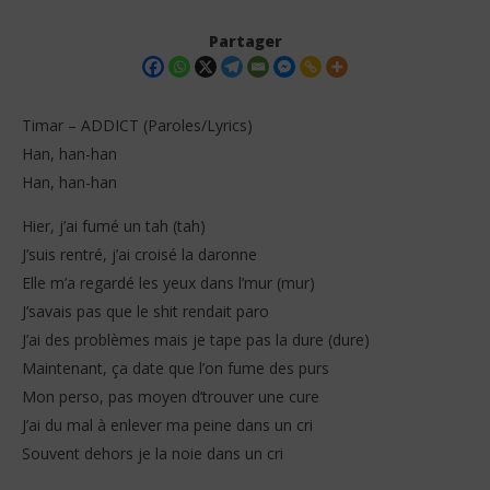
Partager
Timar – ADDICT (Paroles/Lyrics)
Han, han-han
Han, han-han
Hier, j’ai fumé un tah (tah)
J’suis rentré, j’ai croisé la daronne
Elle m’a regardé les yeux dans l’mur (mur)
NOW VIEWING
J’savais pas que le shit rendait paro
J’ai des problèmes mais je tape pas la dure (dure)
Timar – ADDICT (Paroles/Lyrics)
Tay
Maintenant, ça date que l’on fume des purs
30
30
décembre
dé
Mon perso, pas moyen d’trouver une cure
2025
202
Stone
S
J’ai du mal à enlever ma peine dans un cri
Souvent dehors je la noie dans un cri