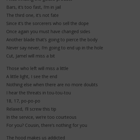
Bars, it’s too fast, I’m in jail
The third one, it’s not fate
Since it’s the sorcerers who sell the dope
Once again you must have changed sides
Another blade that’s going to pierce the body
Never say never, I’m going to end up in the hole
Cut, Jamel will miss a bit
Those who left will miss a little
A little light, I see the end
Nothing else when there are no more doubts
I hear the threats in tou-tou-tou
18, 17, po-po-po
Relaxed, I’ll screw this tip
In the service, we’re too courteous
For you? Cousin, there’s nothing for you
The hood makes us addicted