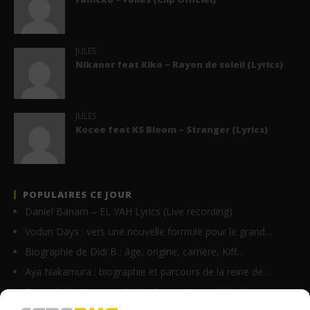
JULES
Nikanor feat Kiko – Rayon de soleil (Lyrics)
JULES
Kocee feat KS Bloom – Stranger (Lyrics)
POPULAIRES CE JOUR
Daniel Banam – EL YAH Lyrics (Live recording)
Vodun Days : vers une nouvelle formule pour le grand…
Biographie de Didi B : âge, origine, carrière, Kiff…
Aya Nakamura : biographie et parcours de la reine de…
Festival des Masques 2026 : Porto-Novo célèbre le…