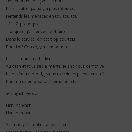
Un peu d’lumière, j’vois le bout
Rien d’autre quand y a plus d’doutes
J’entends les menaces en tou-tou-tou
18, 17, po-po-po
Tranquille, j’visser ce pourboire
Dans le service, on est trop courtois
Pour toi? Cousin, y a rien pour toi
La tess nous rend addict
Au cash et tous ses aliments, le shit nous démotive
La misère un motif, j’viens d’avoir les pieds dans l’dîn
Pour un dîner, pour un ‘blème on tchin
► English Version
Han, han-han
Han, han-han
Yesterday, I smoked a joint (joint)