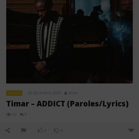
30 décembre 2025
Stone
LYRICS
Timar – ADDICT (Paroles/Lyrics)
0
56
0
0