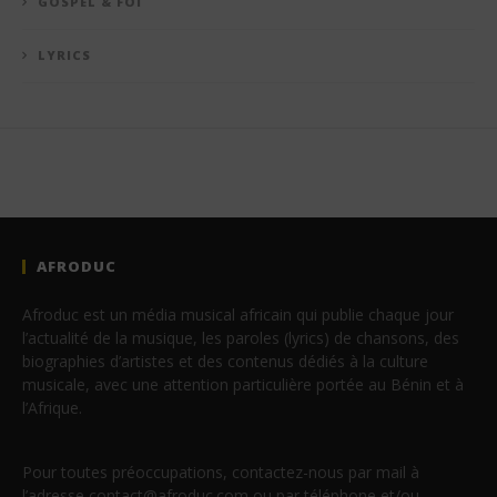
GOSPEL & FOI
LYRICS
AFRODUC
Afroduc est un média musical africain qui publie chaque jour
l’actualité de la musique, les paroles (lyrics) de chansons, des
biographies d’artistes et des contenus dédiés à la culture
musicale, avec une attention particulière portée au Bénin et à
l’Afrique.
Pour toutes préoccupations, contactez-nous par mail à
l’adresse contact@afroduc.com ou par téléphone et/ou