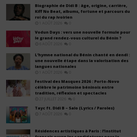
Biographie de Didi B : âge, origine, carrière,
Kiff No Beat, albums, fortune et parcours du
roi du rap ivoirien
1 AOÛT 2026
0
Vodun Days : vers une nouvelle formule pour
le grand rendez-vous culturel du Bénin ?
6 AOÛT 2026
0
L’hymne national du Bénin chanté en dendi :
une nouvelle étape dans la valorisation des
langues nationales
1 AOÛT 2026
0
Festival des Masques 2026 : Porto-Novo
célèbre le patrimoine béninois entre
tradition, réflexion et spectacles
27 JUILLET 2026
0
Tayc ft. Didi B – Salo (Lyrics / Paroles)
7 AOÛT 2026
0
Résidences artistiques à Paris : l’Institut
français ouvre les candidatures pour la