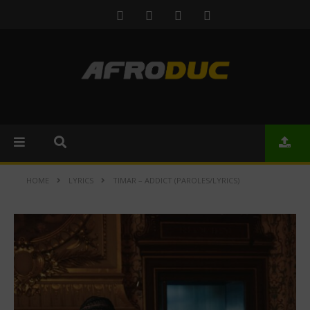
HOME
LYRICS
TIMAR – ADDICT (PAROLES/LYRICS)