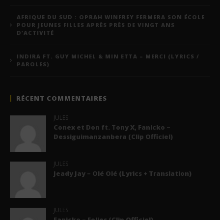
AFRIQUE DU SUD : OPRAH WINFREY FERMERA SON ÉCOLE
POUR JEUNES FILLES APRÈS PRÈS DE VINGT ANS
D’ACTIVITÉ
INDIRA FT. GUY MICHEL & MIN ETTA – MERCI (LYRICS /
PAROLES)
RÉCENT COMMENTAIRES
JULES
Conex et Don ft. Tony X, Fanicko –
Dessiguimanzanbera (Clip Officiel)
JULES
Jeady Jay – Olé Olé (Lyrics + Translation)
JULES
Fanicko – Folies (Clip Officiel)