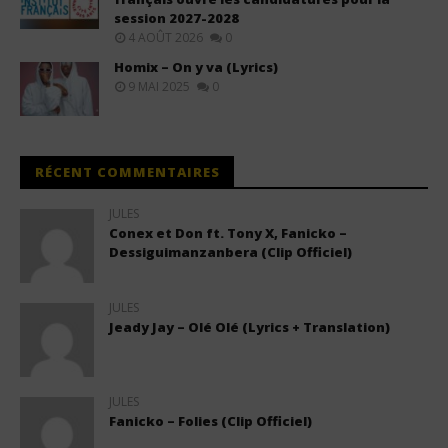
session 2027-2028
4 AOÛT 2026
0
Homix – On y va (Lyrics)
9 MAI 2025
0
RÉCENT COMMENTAIRES
JULES
Conex et Don ft. Tony X, Fanicko –
Dessiguimanzanbera (Clip Officiel)
JULES
Jeady Jay – Olé Olé (Lyrics + Translation)
JULES
Fanicko – Folies (Clip Officiel)