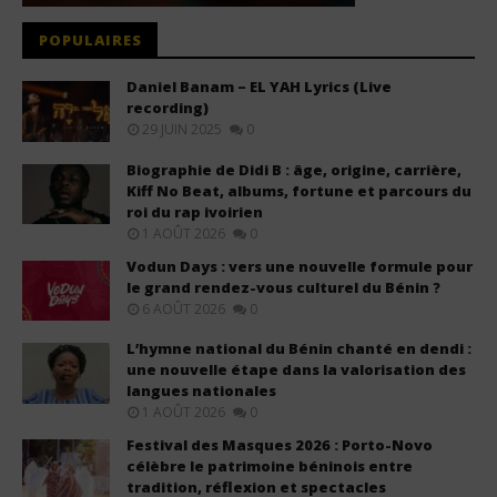
POPULAIRES
Daniel Banam – EL YAH Lyrics (Live
recording)
29 JUIN 2025
0
Biographie de Didi B : âge, origine, carrière,
Kiff No Beat, albums, fortune et parcours du
roi du rap ivoirien
1 AOÛT 2026
0
Vodun Days : vers une nouvelle formule pour
le grand rendez-vous culturel du Bénin ?
6 AOÛT 2026
0
L’hymne national du Bénin chanté en dendi :
une nouvelle étape dans la valorisation des
langues nationales
1 AOÛT 2026
0
Festival des Masques 2026 : Porto-Novo
célèbre le patrimoine béninois entre
tradition, réflexion et spectacles