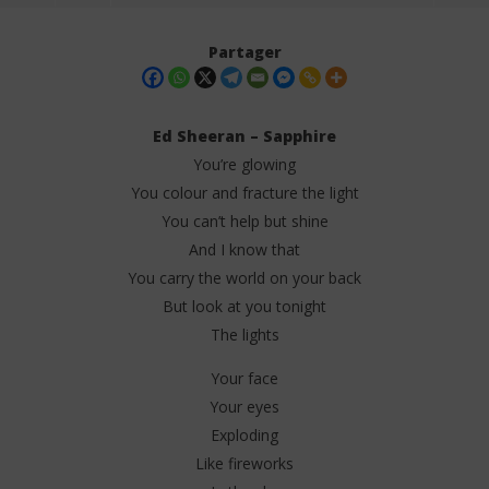
Partager
Ed Sheeran – Sapphire
You’re glowing
You colour and fracture the light
You can’t help but shine
And I know that
You carry the world on your back
But look at you tonight
NOW VIEWING
The lights
Ed Sheeran – Sapphire (Lyrics)
Da
Tr
Your face
6
juin
6
Your eyes
2025
juin
Stone
Exploding
202
S
Like fireworks