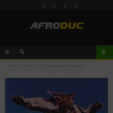
HOME
LYRICS
ED SHEERAN – SAPPHIRE (LYRICS)