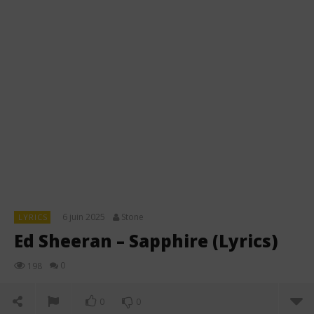
6 juin 2025
Stone
LYRICS
Ed Sheeran – Sapphire (Lyrics)
0
198
0
0