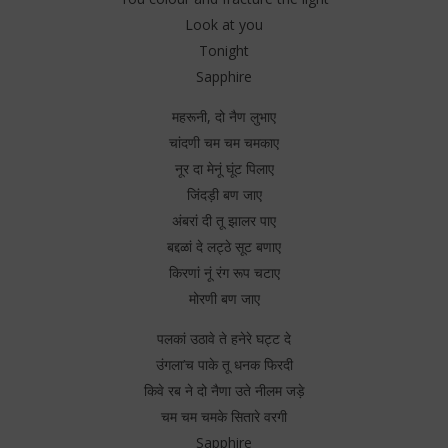
Look at you
Tonight
Sapphire
महरूनी, दो नैण लुभाए
चांदणी चम चम चमकाए
नूर दा मेनूं घूंट पिलाए
जिंदड़ी बण जाए
अंबरां दी तू झालर पाए
बद्दळां दे लट्ठे सूट बणाए
किरणां नूं रंग रूप चटाए
मोरणी बण जाए
पलकां उठावे ते हनेरे घट्ट दे
उंगला’च पाके तू धनक फिरदी
किवे रब ने दो नैणा उते नीलम जड़े
चम चम चमके सितारे वरगी
Sapphire