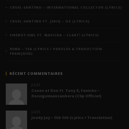
CRUEL SANTINO – INTERNATIONAL COLLECTOR (LYRICS)
CRUEL SANTINO FT. JERIQ – OZ (LYRICS)
FIREBOY DML FT. MASICKA – CLAAT! (LYRICS)
REMA – TEA (LYRICS / PAROLES & TRADUCTION
FRANÇAISE)
RÉCENT COMMENTAIRES
JULES
Conex et Don ft. Tony X, Fanicko –
Dessiguimanzanbera (Clip Officiel)
JULES
Jeady Jay – Olé Olé (Lyrics + Translation)