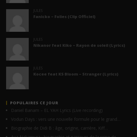
JULES
Fanicko – Folies (Clip Officiel)
JULES
Nikanor feat Kiko – Rayon de soleil (Lyrics)
JULES
Kocee feat KS Bloom – Stranger (Lyrics)
POPULAIRES CE JOUR
Daniel Banam – EL YAH Lyrics (Live recording)
Vodun Days : vers une nouvelle formule pour le grand…
Biographie de Didi B : âge, origine, carrière, Kiff…
Aya Nakamura : biographie et parcours de la reine de…