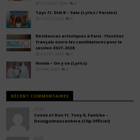
27 JUILLET 2026
0
Tayc ft. Didi B – Salo (Lyrics / Paroles)
7 AOÛT 2026
0
Résidences artistiques à Paris : l’Institut
français ouvre les candidatures pour la
session 2027-2028
4 AOÛT 2026
0
Homix – On y va (Lyrics)
9 MAI 2025
0
RÉCENT COMMENTAIRES
JULES
Conex et Don ft. Tony X, Fanicko –
Dessiguimanzanbera (Clip Officiel)
JULES