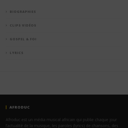
BIOGRAPHIES
CLIPS VIDÉOS
GOSPEL & FOI
LYRICS
AFRODUC
Afroduc est un média musical africain qui publie chaque jour
l’actualité de la musique, les paroles (lyrics) de chansons, des