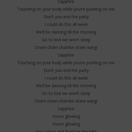
Sapphire
Touching on your body while you’re pushing on me
Don’t you end the party
I could do this all week
We’ll be dancing till the morning
Go to bed we won’t sleep
Cham cham chamke sitare wargi
Sapphire
Touching on your body while you’re pushing on me
Don’t you end the party
I could do this all week
We’ll be dancing till the morning
Go to bed we won’t sleep
Cham cham chamke sitare wargi
Sapphire
You’re glowing
You’re glowing
You colour and fracture the light