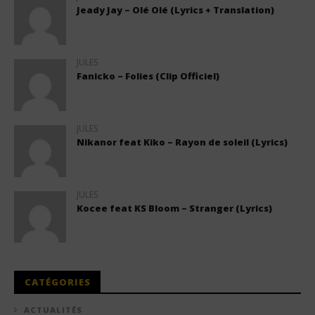
Jeady Jay – Olé Olé (Lyrics + Translation)
JULES
Fanicko – Folies (Clip Officiel)
JULES
Nikanor feat Kiko – Rayon de soleil (Lyrics)
JULES
Kocee feat KS Bloom – Stranger (Lyrics)
CATÉGORIES
ACTUALITÉS