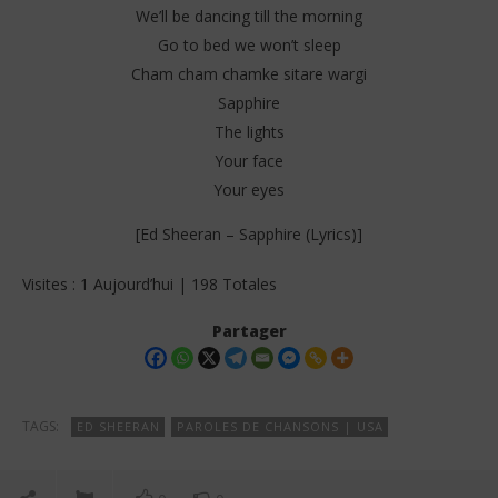
We’ll be dancing till the morning
Go to bed we won’t sleep
Cham cham chamke sitare wargi
Sapphire
The lights
Your face
Your eyes
[Ed Sheeran – Sapphire (Lyrics)]
Visites : 1 Aujourd’hui | 198 Totales
Partager
TAGS:
ED SHEERAN
PAROLES DE CHANSONS | USA