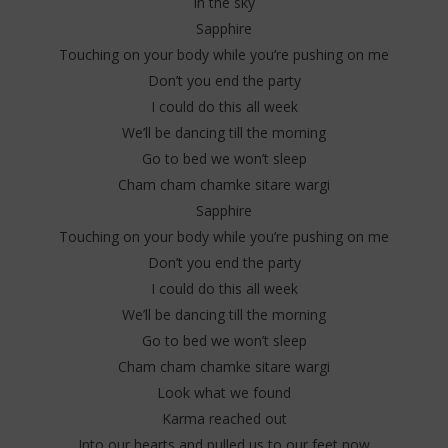
In the sky
Sapphire
Touching on your body while you’re pushing on me
Don’t you end the party
I could do this all week
We’ll be dancing till the morning
Go to bed we won’t sleep
Cham cham chamke sitare wargi
Sapphire
Touching on your body while you’re pushing on me
Don’t you end the party
I could do this all week
We’ll be dancing till the morning
Go to bed we won’t sleep
Cham cham chamke sitare wargi
Look what we found
Karma reached out
Into our hearts and pulled us to our feet now