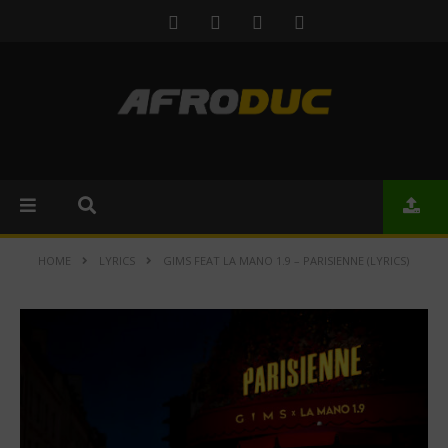
HOME
LYRICS
GIMS FEAT LA MANO 1.9 – PARISIENNE (LYRICS)