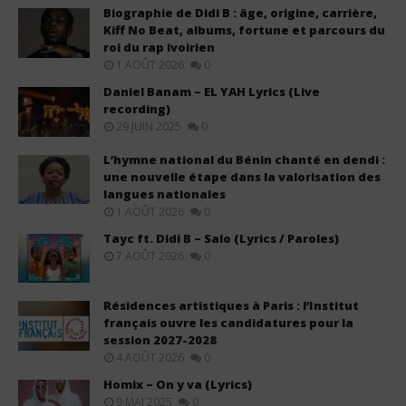
Biographie de Didi B : âge, origine, carrière,
Kiff No Beat, albums, fortune et parcours du
roi du rap ivoirien
1 AOÛT 2026
0
Daniel Banam – EL YAH Lyrics (Live
recording)
29 JUIN 2025
0
L’hymne national du Bénin chanté en dendi :
une nouvelle étape dans la valorisation des
langues nationales
1 AOÛT 2026
0
Tayc ft. Didi B – Salo (Lyrics / Paroles)
7 AOÛT 2026
0
Résidences artistiques à Paris : l’Institut
français ouvre les candidatures pour la
session 2027-2028
4 AOÛT 2026
0
Homix – On y va (Lyrics)
9 MAI 2025
0