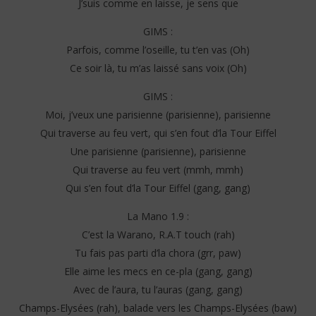
J’suis comme en laisse, je sens que
GIMS :
Parfois, comme l’oseille, tu t’en vas (Oh)
Ce soir là, tu m’as laissé sans voix (Oh)
GIMS :
Moi, j’veux une parisiennе (parisienne), parisiennе
Qui traverse au feu vert, qui s’en fout d’la Tour Eiffel
Une parisienne (parisienne), parisienne
Qui traverse au feu vert (mmh, mmh)
Qui s’en fout d’la Tour Eiffel (gang, gang)
La Mano 1.9 :
C’est la Warano, R.A.T touch (rah)
Tu fais pas parti d’la chora (grr, paw)
Elle aime les mecs en ce-pla (gang, gang)
Avec de l’aura, tu l’auras (gang, gang)
Champs-Elysées (rah), balade vers les Champs-Elysées (baw)