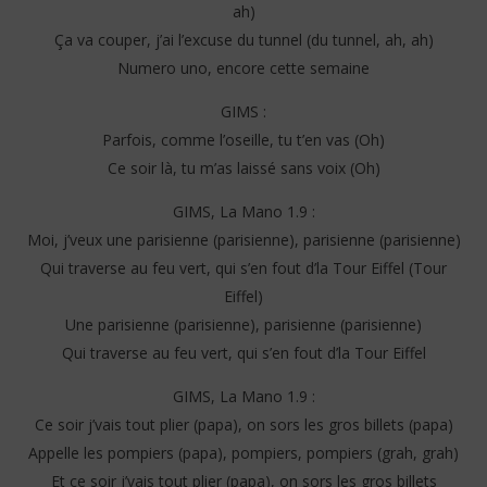
ah)
Ça va couper, j’ai l’excuse du tunnel (du tunnel, ah, ah)
Numero uno, encore cette semaine
GIMS :
Parfois, comme l’oseille, tu t’en vas (Oh)
Ce soir là, tu m’as laissé sans voix (Oh)
GIMS, La Mano 1.9 :
Moi, j’veux une parisienne (parisienne), parisienne (parisienne)
Qui traverse au feu vert, qui s’en fout d’la Tour Eiffel (Tour
Eiffel)
Une parisienne (parisienne), parisienne (parisienne)
Qui traverse au feu vert, qui s’en fout d’la Tour Eiffel
GIMS, La Mano 1.9 :
Ce soir j’vais tout plier (papa), on sors les gros billets (papa)
Appelle les pompiers (papa), pompiers, pompiers (grah, grah)
Et ce soir j’vais tout plier (papa), on sors les gros billets