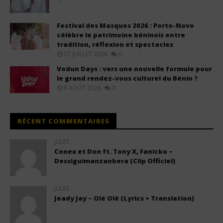
Festival des Masques 2026 : Porto-Novo
célèbre le patrimoine béninois entre
tradition, réflexion et spectacles
27 JUILLET 2026
0
Vodun Days : vers une nouvelle formule pour
le grand rendez-vous culturel du Bénin ?
6 AOÛT 2026
0
RÉCENT COMMENTAIRES
JULES
Conex et Don ft. Tony X, Fanicko –
Dessiguimanzanbera (Clip Officiel)
JULES
Jeady Jay – Olé Olé (Lyrics + Translation)