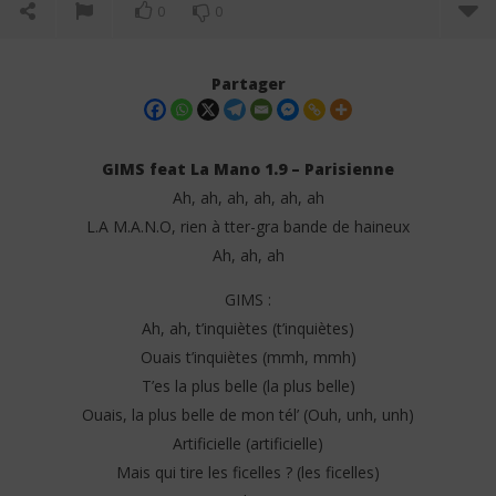
0
0
Partager
GIMS feat La Mano 1.9 – Parisienne
Ah, ah, ah, ah, ah, ah
L.A M.A.N.O, rien à tter-gra bande de haineux
Ah, ah, ah
GIMS :
Ah, ah, t’inquiètes (t’inquiètes)
NOW VIEWING
Ouais t’inquiètes (mmh, mmh)
T’es la plus belle (la plus belle)
GIMS feat La Mano 1.9 – Parisienne (Lyrics)
Tay
Ouais, la plus belle de mon tél’ (Ouh, unh, unh)
16
16
août
aoû
Artificielle (artificielle)
2025
202
Stone
S
Mais qui tire les ficelles ? (les ficelles)