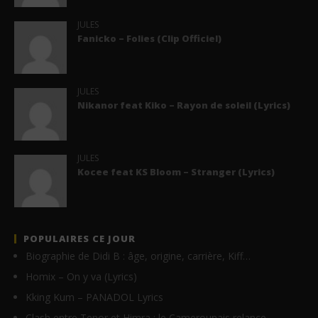
JULES
Fanicko – Folies (Clip Officiel)
JULES
Nikanor feat Kiko – Rayon de soleil (Lyrics)
JULES
Kocee feat KS Bloom – Stranger (Lyrics)
POPULAIRES CE JOUR
Biographie de Didi B : âge, origine, carrière, Kiff…
Homix – On y va (Lyrics)
Kking Kum – PANADOL Lyrics
Clash entre Tenor et Himra : le Camerounais relance…