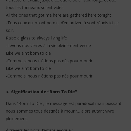
tous les tonneaux soient vides.
All the ones that got me here are gathered here tonight
-Tous ceux qui m’ont permis d’en arriver là sont réunis ici ce
soir.
Raise a glass to always living life
-Levons nos verres à la vie pleinement vécue
Like we ain’t born to die
-Comme si nous n’étions pas nés pour mourir
Like we ain’t born to die
-Comme si nous n’étions pas nés pour mourir
► Signification de “Born To Die”
Dans “Born To Die”, le message est paradoxal mais puissant :
nous sommes tous destinés à mourir… alors autant vivre
pleinement.
À travers les lyrics, l’artiste évoque :