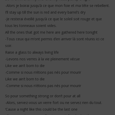
-Alors je boirai jusqu’à ce que mon foie et ma tête se rebellent.
I’ll stay up till the sun is red and every barrel’s dry
-Je resterai éveillé jusqu’à ce que le soleil soit rouge et que
tous les tonneaux soient vides.
All the ones that got me here are gathered here tonight
-Tous ceux qui m’ont permis d’en arriver là sont réunis ici ce
soir.
Raise a glass to always living life
-Levons nos verres à la vie pleinement vécue
Like we ain’t born to die
-Comme si nous n’étions pas nés pour mourir
Like we ain’t born to die
-Comme si nous n’étions pas nés pour mourir
So pour something strong or don’t pour at all
-Alors, servez-vous un verre fort ou ne servez rien du tout.
‘Cause a night like this could be the last one