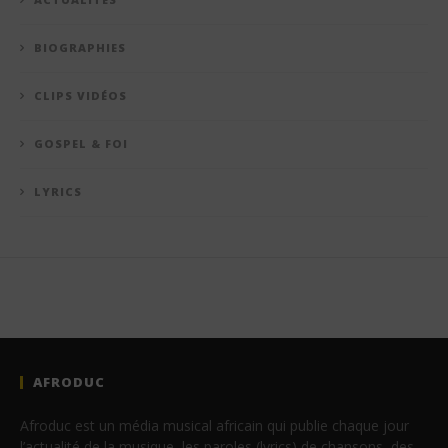
BIOGRAPHIES
CLIPS VIDÉOS
GOSPEL & FOI
LYRICS
AFRODUC
Afroduc est un média musical africain qui publie chaque jour
l’actualité de la musique, les paroles (lyrics) de chansons, des