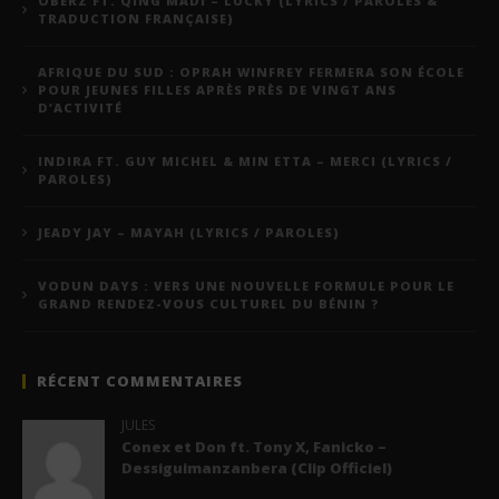
OBERZ FT. QING MADI – LUCKY (LYRICS / PAROLES &
TRADUCTION FRANÇAISE)
AFRIQUE DU SUD : OPRAH WINFREY FERMERA SON ÉCOLE
POUR JEUNES FILLES APRÈS PRÈS DE VINGT ANS
D’ACTIVITÉ
INDIRA FT. GUY MICHEL & MIN ETTA – MERCI (LYRICS /
PAROLES)
JEADY JAY – MAYAH (LYRICS / PAROLES)
VODUN DAYS : VERS UNE NOUVELLE FORMULE POUR LE
GRAND RENDEZ-VOUS CULTUREL DU BÉNIN ?
RÉCENT COMMENTAIRES
JULES
Conex et Don ft. Tony X, Fanicko –
Dessiguimanzanbera (Clip Officiel)