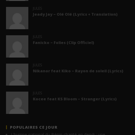
JULES
Jeady Jay – Olé Olé (Lyrics + Translation)
JULES
Fanicko – Folies (Clip Officiel)
JULES
Nikanor feat Kiko – Rayon de soleil (Lyrics)
JULES
Kocee feat KS Bloom – Stranger (Lyrics)
POPULAIRES CE JOUR
L’hymne national du Bénin chanté en dendi : une…