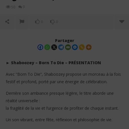
0
50
0
0
Partager
► Shaboozey – Born To Die – PRÉSENTATION
Avec “Born To Die”, Shaboozey propose un morceau à la fois
festif et profond, porté par une énergie de célébration.
Derrière son ambiance presque légère, le titre aborde une
réalité universelle :
la fragilité de la vie et l’urgence de profiter de chaque instant.
NOW VIEWING
Un son vibrant, entre fête, réflexion et philosophie de vie.
Shaboozey – Born To Die (Lyrics + French
Da
Translation + Signification)
Tr