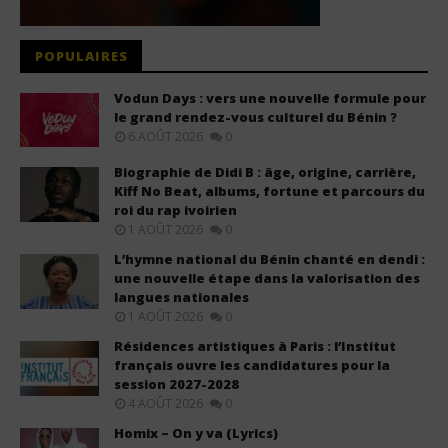
POPULAIRES
Vodun Days : vers une nouvelle formule pour
le grand rendez-vous culturel du Bénin ?
6 AOÛT 2026
0
Biographie de Didi B : âge, origine, carrière,
Kiff No Beat, albums, fortune et parcours du
roi du rap ivoirien
1 AOÛT 2026
0
L’hymne national du Bénin chanté en dendi :
une nouvelle étape dans la valorisation des
langues nationales
1 AOÛT 2026
0
Résidences artistiques à Paris : l’Institut
français ouvre les candidatures pour la
session 2027-2028
4 AOÛT 2026
0
Homix – On y va (Lyrics)