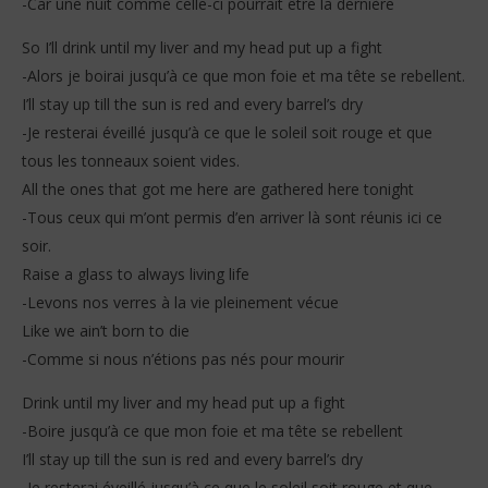
-Car une nuit comme celle-ci pourrait être la dernière
So I’ll drink until my liver and my head put up a fight
-Alors je boirai jusqu’à ce que mon foie et ma tête se rebellent.
I’ll stay up till the sun is red and every barrel’s dry
-Je resterai éveillé jusqu’à ce que le soleil soit rouge et que
tous les tonneaux soient vides.
All the ones that got me here are gathered here tonight
-Tous ceux qui m’ont permis d’en arriver là sont réunis ici ce
soir.
Raise a glass to always living life
-Levons nos verres à la vie pleinement vécue
Like we ain’t born to die
-Comme si nous n’étions pas nés pour mourir
Drink until my liver and my head put up a fight
-Boire jusqu’à ce que mon foie et ma tête se rebellent
I’ll stay up till the sun is red and every barrel’s dry
-Je resterai éveillé jusqu’à ce que le soleil soit rouge et que