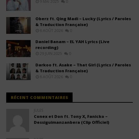
9 MAI 2025
0
Oberz ft. Qing Madi – Lucky (Lyrics / Paroles
& Traduction Française)
6 AOÛT 2026
0
Daniel Banam – EL YAH Lyrics (Live
recording)
29 JUIN 2025
0
Darkoo ft. Asake – That Girl (Lyrics / Paroles
& Traduction Française)
6 AOÛT 2026
0
RÉCENT COMMENTAIRES
JULES
Conex et Don ft. Tony X, Fanicko –
Dessiguimanzanbera (Clip Officiel)