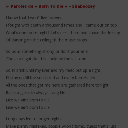
28
28
► Paroles de « Born To Die » – Shaboozey
avril
avri
2026
202
Stone
S
I know that I won’t live forever
I fought with death a thousand times and I came out on top
What’s one more night? Let’s risk it hard and chase the feeling
Of dancing on the ceiling till the music stops
So pour something strong or don’t pour at all
‘Cause a night like this could be the last one
So I’ll drink until my liver and my head put up a fight
I’ll stay up till the sun is red and every barrel’s dry
All the ones that got me here are gathered here tonight
Raise a glass to always living life
Like we ain’t born to die
Like we ain’t born to die
Long days led to longer nights
Make plenty mistakes, couple wrong turns, guess that’s just