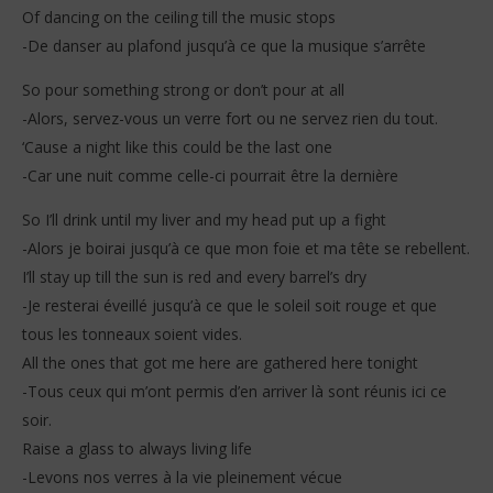
Of dancing on the ceiling till the music stops
-De danser au plafond jusqu’à ce que la musique s’arrête
So pour something strong or don’t pour at all
-Alors, servez-vous un verre fort ou ne servez rien du tout.
‘Cause a night like this could be the last one
-Car une nuit comme celle-ci pourrait être la dernière
So I’ll drink until my liver and my head put up a fight
-Alors je boirai jusqu’à ce que mon foie et ma tête se rebellent.
I’ll stay up till the sun is red and every barrel’s dry
-Je resterai éveillé jusqu’à ce que le soleil soit rouge et que
tous les tonneaux soient vides.
All the ones that got me here are gathered here tonight
-Tous ceux qui m’ont permis d’en arriver là sont réunis ici ce
soir.
Raise a glass to always living life
-Levons nos verres à la vie pleinement vécue