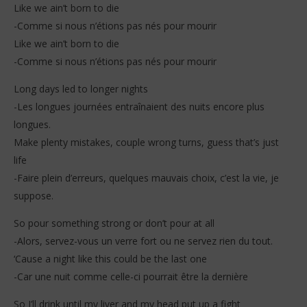
Like we ain’t born to die
-Comme si nous n’étions pas nés pour mourir
Like we ain’t born to die
-Comme si nous n’étions pas nés pour mourir
Long days led to longer nights
-Les longues journées entraînaient des nuits encore plus
longues.
Make plenty mistakes, couple wrong turns, guess that’s just
life
-Faire plein d’erreurs, quelques mauvais choix, c’est la vie, je
suppose.
So pour something strong or don’t pour at all
-Alors, servez-vous un verre fort ou ne servez rien du tout.
‘Cause a night like this could be the last one
-Car une nuit comme celle-ci pourrait être la dernière
So I’ll drink until my liver and my head put up a fight