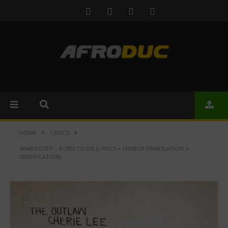
HOME
LYRICS
SHABOOZEY – BORN TO DIE (LYRICS + FRENCH TRANSLATION +
SIGNIFICATION)