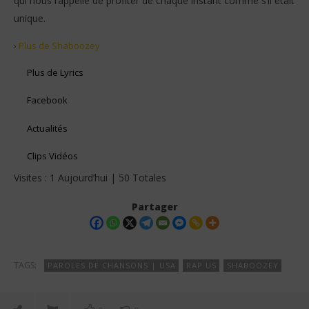
qui nous rappelle de profiter de chaque instant comme s’il était
unique.
›
Plus de Shaboozey
Plus de Lyrics
Facebook
Actualités
Clips Vidéos
Visites : 1 Aujourd’hui | 50 Totales
Partager
TAGS:
PAROLES DE CHANSONS | USA
RAP US
SHABOOZEY