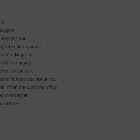
ars
 supplier
en begging you
aux portes du royaume
s of the kingdom
 centre du noyau
center of the core
s dans l’bureau des douaniers
d, I’m in the customs office
eut me soigner
an cure me