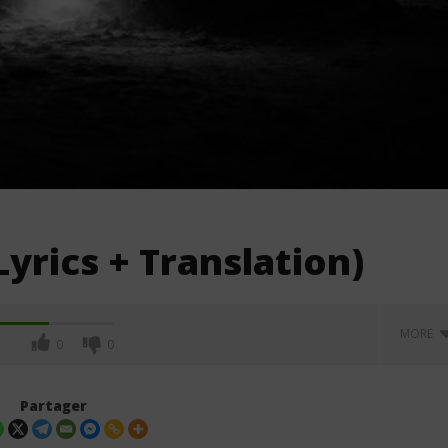
yrics + Translation)
MORE
0
0
Partager