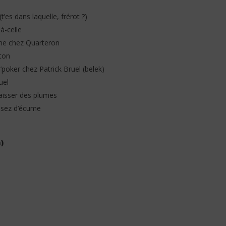
’es dans laquelle, frérot ?)
là-celle
mme chez Quarteron
ton
d’poker chez Patrick Bruel (belek)
uel
laisser des plumes
assez d’écume
)