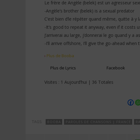
Le frère de Angèle (belek) est un agresseur sex
-Angèle’s brother (belek) is a sexual predator
C’est bien d’le répéter quand même, quitte à y 
-It’s good to repeat it anyway, even if it costs 
J’arriverai au large, j’donnerai le go quand y a 
-I’ll arrive offshore, I’ll give the go-ahead whe
›
Plus de Booba
Plus de Lyrics
Facebook
Visites : 1 Aujourd’hui | 36 Totales
TAGS:
BOOBA
PAROLES DE CHANSONS | FRANCE
RA