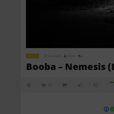
29 mai 2026
Stone
0
LYRICS
Booba – Nemesis (L
36