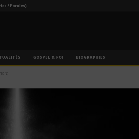
rics / Paroles)
Darkoo ft. Asake – That Girl (Lyrics / Paroles & Traduction Française)
Oberz ft. Qing Madi – Lucky (Lyrics / Paroles & Traduction Française)
Afrique du Sud : Oprah Winfrey fermera son école pour jeunes filles après près de vingt ans d’activité
Indira ft. Guy Michel & Min Etta – Merci (Lyrics / Paroles)
TUALITÉS
GOSPEL & FOI
BIOGRAPHIES
rics / Paroles)
TION)