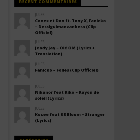
RÉCENT COMMENTAIRES
JULES
Conex et Don ft. Tony X, Fanicko
– Dessiguimanzanbera (Clip
Officiel)
JULES
Jeady Jay – Olé Olé (Lyrics +
Translation)
JULES
Fanicko – Folies (Clip Officiel)
JULES
Nikanor feat Kiko – Rayon de
soleil (Lyrics)
JULES
Kocee feat KS Bloom – Stranger
(Lyrics)