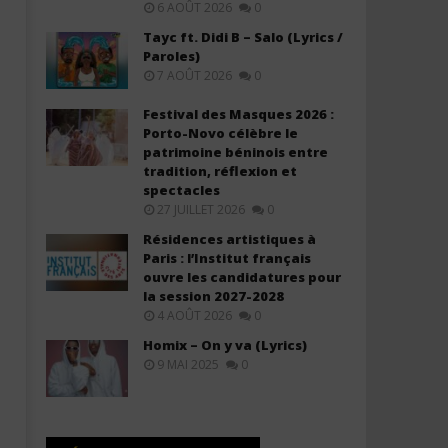
6 AOÛT 2026
0
Tayc ft. Didi B – Salo (Lyrics /
Paroles)
7 AOÛT 2026
0
Festival des Masques 2026 :
Porto-Novo célèbre le
Davido ft. Aya Nakamura - Yaya
Booba très pessimiste sur 
patrimoine béninois entre
(Lyrics & Traduction)
du rap français : « Ils ont 
tradition, réflexion et
nous infiltrer »
29
spectacles
mai
29
27 JUILLET 2026
0
2026
mai
Stone
2026
Résidences artistiques à
Stone
Paris : l’Institut français
ouvre les candidatures pour
la session 2027-2028
4 AOÛT 2026
0
Homix – On y va (Lyrics)
9 MAI 2025
0