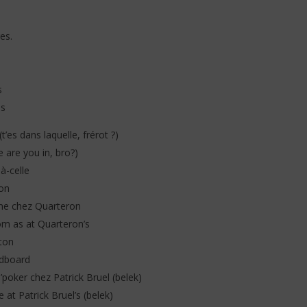
es.
s
es
’es dans laquelle, frérot ?)
 are you in, bro?)
là-celle
ion
mme chez Quarteron
oom as at Quarteron’s
ton
rdboard
d’poker chez Patrick Bruel (belek)
 at Patrick Bruel’s (belek)