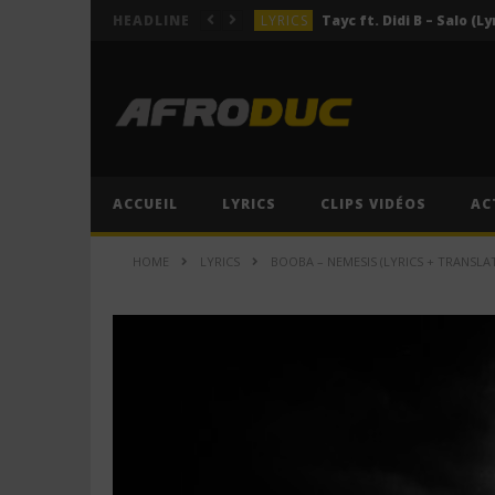
LYRICS
Tayc ft. Didi B – Salo (Ly
HEADLINE
LYRICS
LYRICS
ACTUALITÉS
LYRICS
ACCUEIL
LYRICS
CLIPS VIDÉOS
AC
LYRICS
Tayc ft. Didi B – Salo (Ly
HOME
LYRICS
BOOBA – NEMESIS (LYRICS + TRANSLA