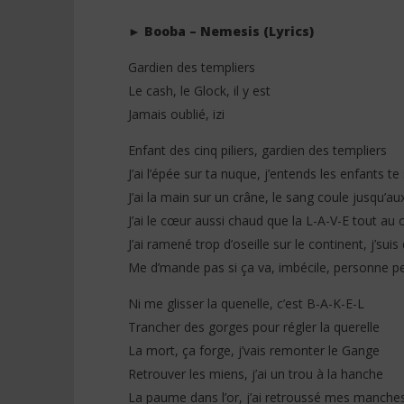
► Booba – Nemesis (Lyrics)
Gardien des templiers
Le cash, le Glock, il y est
NOW VIEWING
Jamais oublié, izi
Booba – Nemesis (Lyrics +
Tayc ft. D
Translation)
Paroles)
Enfant des cinq piliers, gardien des templiers
29
29
J’ai l’épée sur ta nuque, j’entends les enfants te
mai
mai
2026
2026
J’ai la main sur un crâne, le sang coule jusqu’
Stone
Stone
J’ai le cœur aussi chaud que la L-A-V-E tout au
J’ai ramené trop d’oseille sur le continent, j’sui
Me d’mande pas si ça va, imbécile, personne p
Ni me glisser la quenelle, c’est B-A-K-E-L
Trancher des gorges pour régler la querelle
La mort, ça forge, j’vais remonter le Gange
Retrouver les miens, j’ai un trou à la hanche
La paume dans l’or, j’ai retroussé mes manche