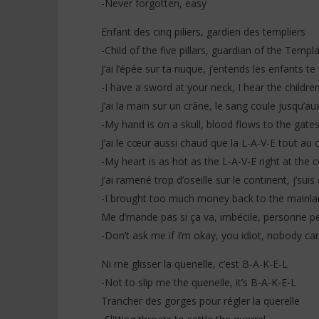
-Never forgotten, easy
Enfant des cinq piliers, gardien des templiers
-Child of the five pillars, guardian of the Templ
J’ai l’épée sur ta nuque, j’entends les enfants te
-I have a sword at your neck, I hear the childr
J’ai la main sur un crâne, le sang coule jusqu’
-My hand is on a skull, blood flows to the gate
J’ai le cœur aussi chaud que la L-A-V-E tout au
-My heart is as hot as the L-A-V-E right at the 
J’ai ramené trop d’oseille sur le continent, j’sui
-I brought too much money back to the mainlan
Me d’mande pas si ça va, imbécile, personne p
-Don’t ask me if I’m okay, you idiot, nobody c
Ni me glisser la quenelle, c’est B-A-K-E-L
-Not to slip me the quenelle, it’s B-A-K-E-L
Trancher des gorges pour régler la querelle