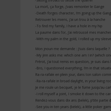
-Slitting throats to settle the quarrel
La mort, ça forge, j’vais remonter le Gange
-Death forges character, I’m going up the Gang
Retrouver les miens, j’ai un trou à la hanche
-To find my family, I have a hole in my hip
La paume dans l’or, j’ai retroussé mes manche
-With my palm in the gold, I rolled up my sleev
Mon jnoun me demande : j’suis dans laquelle ? (t
-My jinn asks me: which one am I in? (which one
Frérot, j’ai tout remis en question, je suis dans 
-Bro, I questioned everything, I’m in that situat
Ra-ra-rafale en plein jour, dans ton salon co
-Ra-ra-rafale in broad daylight, in your living r
Je me roule un becquet, je le fume jusqu’au car
-I roll myself a joint, I smoke it down to the ca
Rendez-vous dans dix ans (belek), p’tite partie 
-See you in ten years (belek), a little poker game