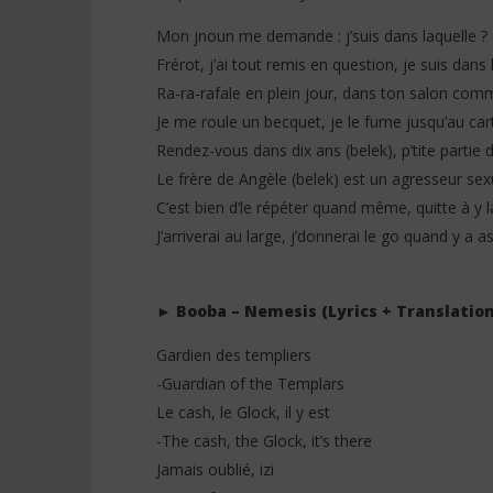
Mon jnoun me demande : j’suis dans laquelle ? (t
Frérot, j’ai tout remis en question, je suis dans 
Ra-ra-rafale en plein jour, dans ton salon co
Je me roule un becquet, je le fume jusqu’au car
Rendez-vous dans dix ans (belek), p’tite partie 
Le frère de Angèle (belek) est un agresseur sex
C’est bien d’le répéter quand même, quitte à y 
J’arriverai au large, j’donnerai le go quand y a 
► Booba – Nemesis (Lyrics + Translation
Gardien des templiers
-Guardian of the Templars
Le cash, le Glock, il y est
-The cash, the Glock, it’s there
Jamais oublié, izi