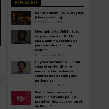
POPULAIRES
Daniel Banam – EL YAH Lyrics
(Live recording)
29 JUIN 2025
0
Biographie de Didi B : âge,
origine, carrière, Kiff No
Beat, albums, fortune et
parcours du roi du rap
ivoirien
1 AOÛT 2026
0
L’hymne national du Bénin
chanté en dendi : une
nouvelle étape dans la
valorisation des langues
nationales
1 AOÛT 2026
0
Vodun Days : vers une
nouvelle formule pour le
grand rendez-vous culturel
du Bénin ?