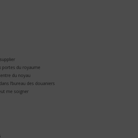
idi B – Salo (Lyrics /
Jeady Jay – MAYAH (Lyrics /
Paroles)
29
 supplier
mai
2026
aux portes du royaume
Stone
 centre du noyau
s dans l’bureau des douaniers
eut me soigner
s