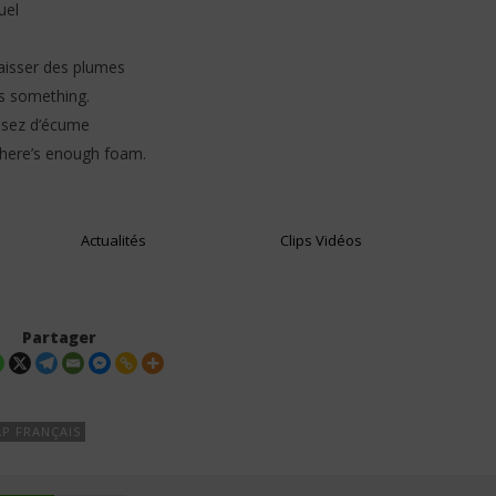
uel
laisser des plumes
us something.
assez d’écume
n there’s enough foam.
Actualités
Clips Vidéos
Partager
P FRANÇAIS