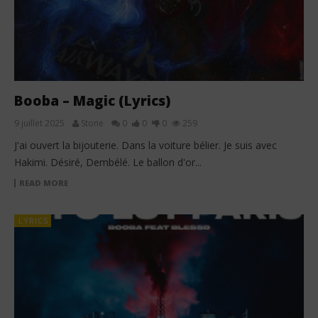
Booba – Magic (Lyrics)
9 juillet 2025
Stone
0
0
0
259
J'ai ouvert la bijouterie. Dans la voiture bélier. Je suis avec
Hakimi. Désiré, Dembélé. Le ballon d'or...
READ MORE
LYRICS