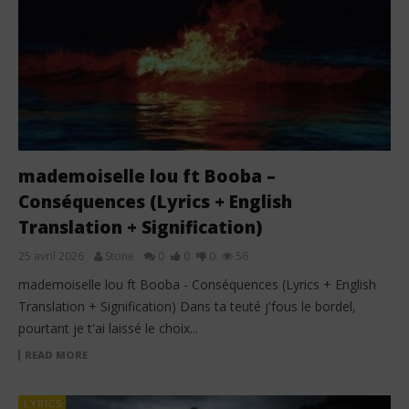
mademoiselle lou ft Booba –
Conséquences (Lyrics + English
Translation + Signification)
25 avril 2026
Stone
0
0
0
56
mademoiselle lou ft Booba - Conséquences (Lyrics + English
Translation + Signification) Dans ta teuté j'fous le bordel,
pourtant je t'ai laissé le choix...
READ MORE
LYRICS