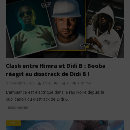
Clash entre Himra et Didi B : Booba
réagit au disstrack de Didi B !
8 novembre 2025
Stone
0
+3
0
194
L’ambiance est électrique dans le rap ivoire depuis la
publication du disstrack de Didi B...
READ MORE
LYRICS