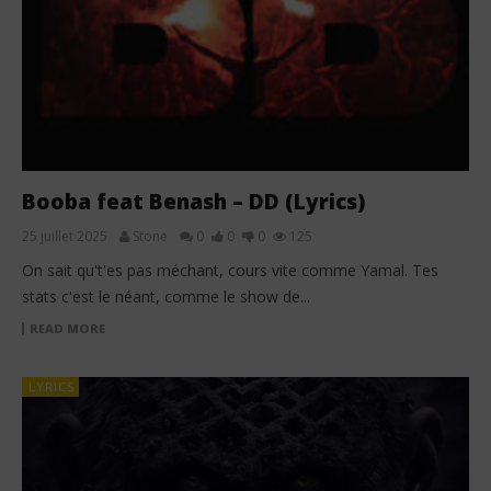
Booba feat Benash – DD (Lyrics)
25 juillet 2025
Stone
0
0
0
125
On sait qu't'es pas méchant, cours vite comme Yamal. Tes
stats c'est le néant, comme le show de...
READ MORE
LYRICS