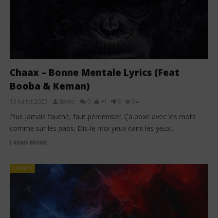
Chaax – Bonne Mentale Lyrics (Feat
Booba & Keman)
13 juillet 2025
Stone
0
+1
0
94
Plus jamais fauché, faut pérenniser. Ça boxe avec les mots
comme sur les paos. Dis-le moi yeux dans les yeux...
READ MORE
LYRICS