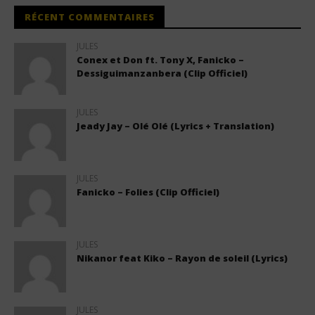
RÉCENT COMMENTAIRES
JULES
Conex et Don ft. Tony X, Fanicko –
Dessiguimanzanbera (Clip Officiel)
JULES
Jeady Jay – Olé Olé (Lyrics + Translation)
JULES
Fanicko – Folies (Clip Officiel)
JULES
Nikanor feat Kiko – Rayon de soleil (Lyrics)
JULES