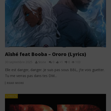
Aïshé feat Booba – Ororo (Lyrics)
30 septembre 2025
Stone
0
+1
0
103
Elle est danger, danger. Je suis pas sous BBL, j'te vois guetter.
Tu me verras pas dans tes DM...
READ MORE
LYRICS