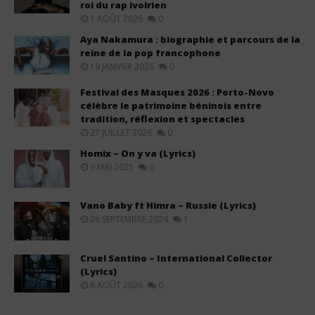
roi du rap ivoirien
1 AOÛT 2026
0
Aya Nakamura : biographie et parcours de la
reine de la pop francophone
19 JANVIER 2026
0
Festival des Masques 2026 : Porto-Novo
célèbre le patrimoine béninois entre
tradition, réflexion et spectacles
27 JUILLET 2026
0
Homix – On y va (Lyrics)
9 MAI 2025
0
Vano Baby ft Himra – Russie (Lyrics)
26 SEPTEMBRE 2024
1
Cruel Santino – International Collector
(Lyrics)
8 AOÛT 2026
0