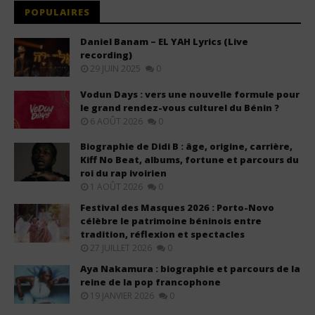
POPULAIRES
Daniel Banam – EL YAH Lyrics (Live
recording)
29 JUIN 2025
0
Vodun Days : vers une nouvelle formule pour
le grand rendez-vous culturel du Bénin ?
6 AOÛT 2026
0
Biographie de Didi B : âge, origine, carrière,
Kiff No Beat, albums, fortune et parcours du
roi du rap ivoirien
1 AOÛT 2026
0
Festival des Masques 2026 : Porto-Novo
célèbre le patrimoine béninois entre
tradition, réflexion et spectacles
27 JUILLET 2026
0
Aya Nakamura : biographie et parcours de la
reine de la pop francophone
19 JANVIER 2026
0