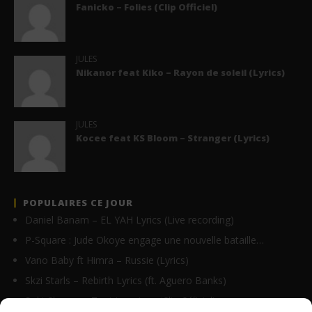
Fanicko – Folies (Clip Officiel)
JULES
Nikanor feat Kiko – Rayon de soleil (Lyrics)
JULES
Kocee feat KS Bloom – Stranger (Lyrics)
POPULAIRES CE JOUR
Daniel Banam – EL YAH Lyrics (Live recording)
P-Square : Jude Okoye engage une nouvelle bataille…
Vano Baby ft Himra – Russie (Lyrics)
Skzi Starls – Rebirth Lyrics (ft. Aguero Banks)
Paki Chenzu – Tout ira mieux (Clip Officiel)