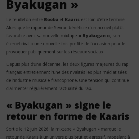
Byakugan »
Booba se moque de Kaaris après le succès de «
Boo
Byakugan » : « Il fait le narcos de Sinaloa »
Ils
Le feuilleton entre
Booba
et
Kaaris
est loin d’être terminé.
18
18
Alors que le rappeur de Sevran bénéficie d’un accueil plutôt
juin
juin
2026
202
favorable avec sa nouvelle mixtape
« Byakugan »
, son
Stone
S
éternel rival a une nouvelle fois profité de l’occasion pour le
provoquer publiquement sur les réseaux sociaux.
Depuis plus d’une décennie, les deux figures majeures du rap
français entretiennent l’une des rivalités les plus médiatisées
de l’industrie musicale francophone. Une tension qui continue
d’alimenter régulièrement l’actualité du rap.
« Byakugan » signe le
retour en forme de Kaaris
Sortie le 12 juin 2026, la mixtape « Byakugan » marque le
retour de Kaaris à un univers plus brut et agressif, rappelant à