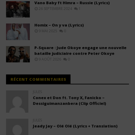
Vano Baby ft Himra – Russie (Lyrics)
26 SEPTEMBRE 2024
1
Homix – On y va (Lyrics)
9 MAI 2025
0
P-Square : Jude Okoye engage une nouvelle
bataille judiciaire contre Peter Okoye
9 AOÛT 2026
0
RÉCENT COMMENTAIRES
JULES
Conex et Don ft. Tony X, Fanicko –
Dessiguimanzanbera (Clip Officiel)
JULES
Jeady Jay – Olé Olé (Lyrics + Translation)