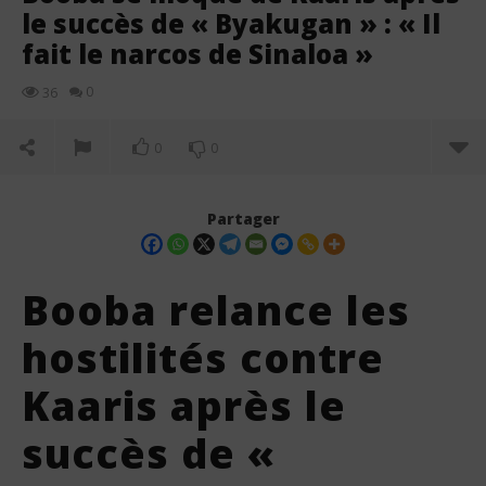
le succès de « Byakugan » : « Il
fait le narcos de Sinaloa »
0
36
0
0
Partager
Booba relance les
hostilités contre
Kaaris après le
succès de «
NOW VIEWING