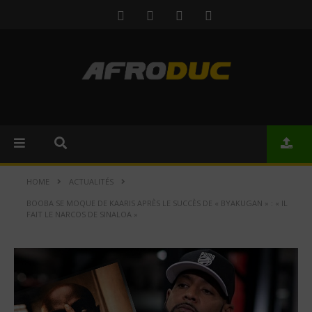
HOME
ACTUALITÉS
BOOBA SE MOQUE DE KAARIS APRÈS LE SUCCÈS DE « BYAKUGAN » : « IL
FAIT LE NARCOS DE SINALOA »