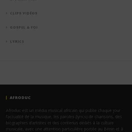
CLIPS VIDÉOS
GOSPEL & FOI
LYRICS
AFRODUC
Afroduc est un média musical africain qui publie chaque jour
l’actualité de la musique, les paroles (lyrics) de chansons, des
biographies d’artistes et des contenus dédiés à la culture
musicale, avec une attention particulière portée au Bénin et à