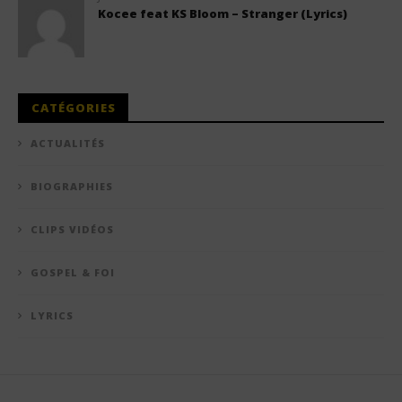
Kocee feat KS Bloom – Stranger (Lyrics)
CATÉGORIES
ACTUALITÉS
BIOGRAPHIES
CLIPS VIDÉOS
GOSPEL & FOI
LYRICS