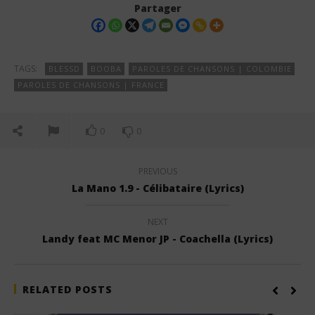
Partager
TAGS:
BLESSD
BOOBA
PAROLES DE CHANSONS | COLOMBIE
PAROLES DE CHANSONS | FRANCE
0
0
PREVIOUS
La Mano 1.9 - Célibataire (Lyrics)
NEXT
Landy feat MC Menor JP - Coachella (Lyrics)
RELATED POSTS