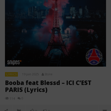
19 juin 2025
Stone
LYRICS
Booba feat Blessd – ICI C’EST
PARIS (Lyrics)
0
114