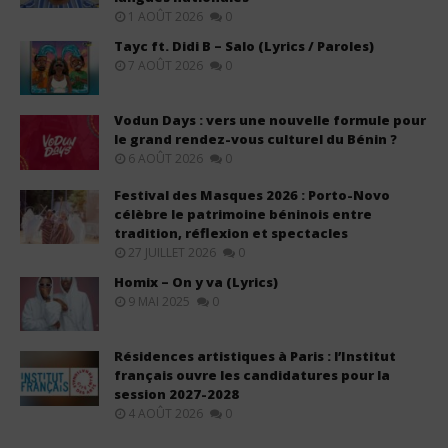
1 AOÛT 2026
0
Tayc ft. Didi B – Salo (Lyrics / Paroles)
7 AOÛT 2026
0
Vodun Days : vers une nouvelle formule pour
le grand rendez-vous culturel du Bénin ?
6 AOÛT 2026
0
Festival des Masques 2026 : Porto-Novo
célèbre le patrimoine béninois entre
tradition, réflexion et spectacles
27 JUILLET 2026
0
Homix – On y va (Lyrics)
9 MAI 2025
0
Résidences artistiques à Paris : l’Institut
français ouvre les candidatures pour la
session 2027-2028
4 AOÛT 2026
0