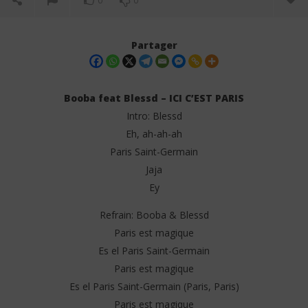
0
0
Partager
Booba feat Blessd – ICI C’EST PARIS
Intro: Blessd
Eh, ah-ah-ah
Paris Saint-Germain
Jaja
Ey
NOW VIEWING
Refrain: Booba & Blessd
Paris est magique
Tay
Booba feat Blessd – ICI C’EST PARIS (Lyrics)
Es el Paris Saint-Germain
19
19
juin
juin
Paris est magique
202
2025
S
Stone
Es el Paris Saint-Germain (Paris, Paris)
Paris est magique