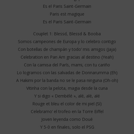
Es el Paris Saint-Germain
Paris est magique
Es el Paris Saint-Germain
Couplet 1: Blessd, Blessd & Booba
Somos campeones de Europa y lo celebro contigo
Con botellas de champán y todo’ mis amigos (Jaja)
Celebration en Pan Am gracias al destino (Yeah)
Con la camisa del París, mami, con tu cariño
Lo logramos con las salvadas de Donnarumma (Eh)
A Hakimi por la banda no se le pasa ninguna (Oh-oh)
Vitinha con la pelota, magia desde la cuna
Y si digo « Dembélé », alé, alé, alé
Rouge et bleu el color de mi piеl (Sí)
Celebramo’ el trofеo en la Torre Eiffel
Joven leyenda como Doué
Y 5-0 en finales, solo el PSG