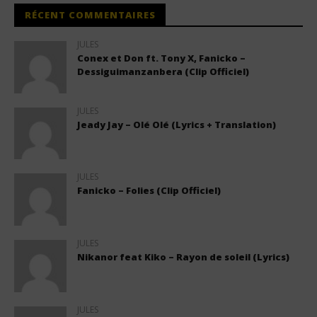
RÉCENT COMMENTAIRES
JULES
Conex et Don ft. Tony X, Fanicko –
Dessiguimanzanbera (Clip Officiel)
JULES
Jeady Jay – Olé Olé (Lyrics + Translation)
JULES
Fanicko – Folies (Clip Officiel)
JULES
Nikanor feat Kiko – Rayon de soleil (Lyrics)
JULES