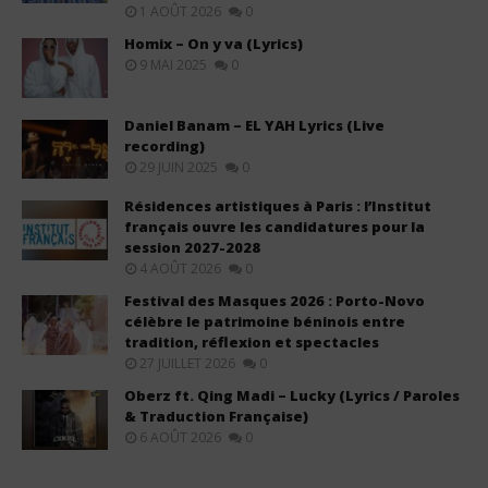
1 AOÛT 2026
0
Homix – On y va (Lyrics)
9 MAI 2025
0
Daniel Banam – EL YAH Lyrics (Live
recording)
29 JUIN 2025
0
Résidences artistiques à Paris : l’Institut
français ouvre les candidatures pour la
session 2027-2028
4 AOÛT 2026
0
Festival des Masques 2026 : Porto-Novo
célèbre le patrimoine béninois entre
tradition, réflexion et spectacles
27 JUILLET 2026
0
Oberz ft. Qing Madi – Lucky (Lyrics / Paroles
& Traduction Française)
6 AOÛT 2026
0