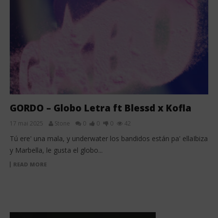
GORDO – Globo Letra ft Blessd x Kofla
17 mai 2025
Stone
0
0
0
42
Tú ere' una mala, y underwater los bandidos están pa' ellaIbiza
y Marbella, le gusta el globo...
READ MORE