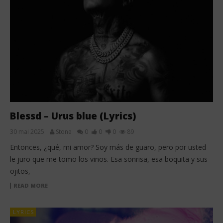
Blessd – Urus blue (Lyrics)
30 mai 2025
Stone
0
0
0
89
Entonces, ¿qué, mi amor? Soy más de guaro, pero por usted
le juro que me tomo los vinos. Esa sonrisa, esa boquita y sus
ojitos,
READ MORE
LYRICS