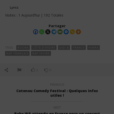
Lyrics
Visites : 1 Aujourd’hui | 192 Totales
Partager
TAGS:
BOOBA
CÔTE D'IVOIRE
DIDI B
FRANCE
HIMRA
RAP FRANÇAIS
RAP IVOIRE
3
0
PREVIOUS
Cotonou Comedy Festival : Quelques infos
utiles !
NEXT
Bobo Wê attendu en France pour un concert