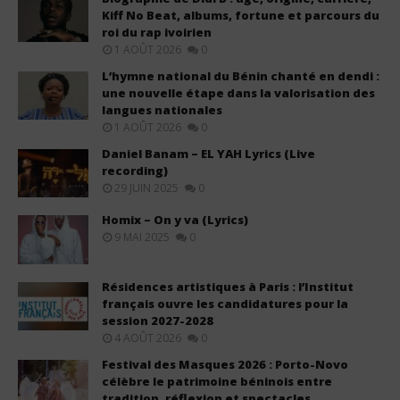
Kiff No Beat, albums, fortune et parcours du
roi du rap ivoirien
1 AOÛT 2026
0
L’hymne national du Bénin chanté en dendi :
une nouvelle étape dans la valorisation des
langues nationales
1 AOÛT 2026
0
Daniel Banam – EL YAH Lyrics (Live
recording)
29 JUIN 2025
0
Homix – On y va (Lyrics)
9 MAI 2025
0
Résidences artistiques à Paris : l’Institut
français ouvre les candidatures pour la
session 2027-2028
4 AOÛT 2026
0
Festival des Masques 2026 : Porto-Novo
célèbre le patrimoine béninois entre
tradition, réflexion et spectacles