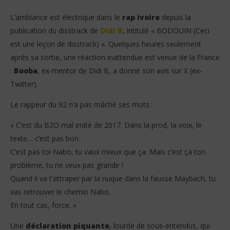
L’ambiance est électrique dans le
rap ivoire
depuis la
publication du disstrack de
Didi B
, intitulé « BODOUIN (Ceci
est une leçon de disstrack) ». Quelques heures seulement
après sa sortie, une réaction inattendue est venue de la France
:
Booba
, ex-mentor de Didi B, a donné son avis sur X (ex-
Twitter).
NOW VIEWING
Le rappeur du 92 n’a pas mâché ses mots :
Clash entre Himra et Didi B : Booba réagit au
Him
« C’est du B2O mal imité de 2017. Dans la prod, la voix, le
disstrack de Didi B !
8
texte… c’est pas bon.
no
8
202
novembre
C’est pas toi Nabo, tu vaux mieux que ça. Mais c’est ça ton
S
2025
problème, tu ne veux pas grandir !
Stone
Quand il va t’attraper par la nuque dans la fausse Maybach, tu
vas retrouver le chemin Nabo.
En tout cas, force. »
Une
déclaration piquante
, lourde de sous-entendus, qui