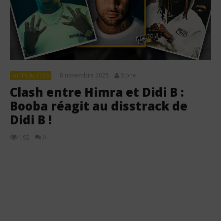
8 novembre 2025
Stone
ACTUALITÉS
Clash entre Himra et Didi B :
Booba réagit au disstrack de
Didi B !
0
192