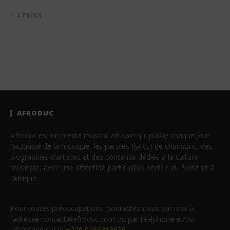
LYRICS
AFRODUC
Afroduc est un média musical africain qui publie chaque jour
l’actualité de la musique, les paroles (lyrics) de chansons, des
biographies d’artistes et des contenus dédiés à la culture
musicale, avec une attention particulière portée au Bénin et à
l’Afrique.
Pour toutes préoccupations, contactez-nous par mail à
l’adresse contact@afroduc.com ou par téléphone et/ou
Whatsapp sur le
+229 0166313636
.