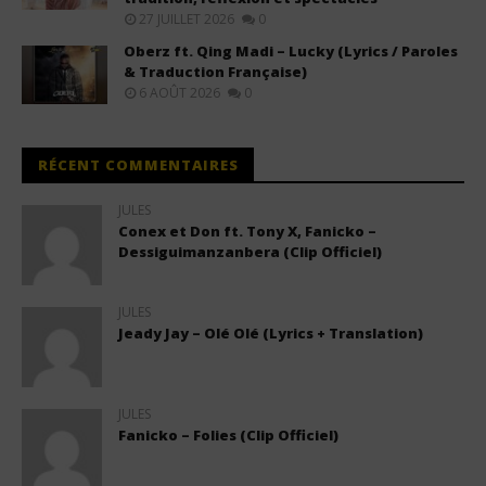
27 JUILLET 2026
0
Oberz ft. Qing Madi – Lucky (Lyrics / Paroles
& Traduction Française)
6 AOÛT 2026
0
RÉCENT COMMENTAIRES
JULES
Conex et Don ft. Tony X, Fanicko –
Dessiguimanzanbera (Clip Officiel)
JULES
Jeady Jay – Olé Olé (Lyrics + Translation)
JULES
Fanicko – Folies (Clip Officiel)