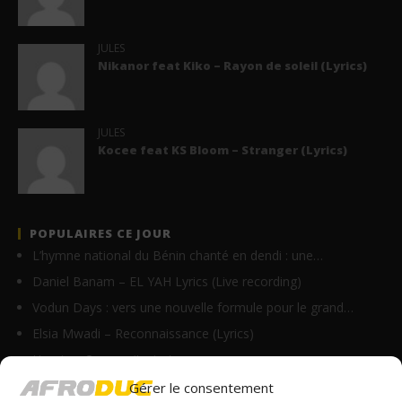
JULES
Nikanor feat Kiko – Rayon de soleil (Lyrics)
JULES
Kocee feat KS Bloom – Stranger (Lyrics)
POPULAIRES CE JOUR
L’hymne national du Bénin chanté en dendi : une…
Daniel Banam – EL YAH Lyrics (Live recording)
Vodun Days : vers une nouvelle formule pour le grand…
Elsia Mwadi – Reconnaissance (Lyrics)
Homix – On y va (Lyrics)
Innoss’B – Avertissement (Clip Officiel)
Gérer le consentement