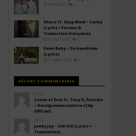
(Lyrics & Traduction)
(Lyrics & Traduction)
9 MAI 2025
0
8
8
décembre
décembre
2025
2025
Oberz ft. Qing Madi – Lucky
Stone
Stone
(Lyrics / Paroles &
Traduction Française)
6 AOÛT 2026
0
Vano Baby – Do bandi min
(Lyrics)
21 AVRIL 2025
1
RÉCENT COMMENTAIRES
JULES
Conex et Don ft. Tony X, Fanicko
– Dessiguimanzanbera (Clip
Officiel)
JULES
Jeady Jay – Olé Olé (Lyrics +
Translation)