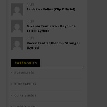
JULES
Fanicko – Folies (Clip Officiel)
JULES
Nikanor feat Kiko – Rayon de
soleil (Lyrics)
JULES
Kocee feat KS Bloom – Stranger
(Lyrics)
CATÉGORIES
ACTUALITÉS
BIOGRAPHIES
CLIPS VIDÉOS
GOSPEL & FOI