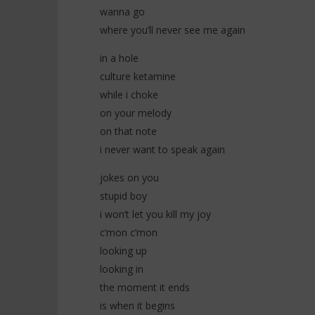
(Lyrics)
Everybody
wanna go
8
8
where you’ll never see me again
décembre
décembre
2025
2025
Stone
Stone
in a hole
culture ketamine
while i choke
on your melody
on that note
i never want to speak again
jokes on you
stupid boy
i won’t let you kill my joy
c’mon c’mon
looking up
looking in
the moment it ends
is when it begins