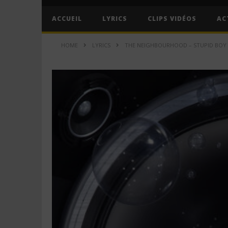
ACCUEIL
LYRICS
CLIPS VIDÉOS
AC
HOME
LYRICS
THE NEIGHBOURHOOD – STUPID BOY (