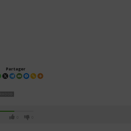
Partager
URHOOD
0
0