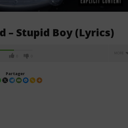
– Stupid Boy (Lyrics)
MORE
0
0
Partager
. Leon Thomas - Tell
Davido ft. Becky G - Tek (Lyrics &