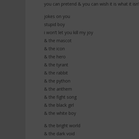
you can pretend & you can wish it is what it isn’
jokes on you
stupid boy
i won’t let you kill my joy
& the mascot
& the icon
& the hero
& the tyrant
& the rabbit
& the python
& the anthem
& the fight song
& the black girl
& the white boy
& the bright world
& the dark void