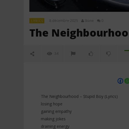
8 décembre 2025
Stone
0
LYRICS
The Neighbourhood 
34
The Neighbourhood – Stupid Boy (Lyrics)
losing hope
gaining empathy
NOW VIEWING
making jokes
draining energy
The Neighbourhood – Stupid Boy
Davido ft