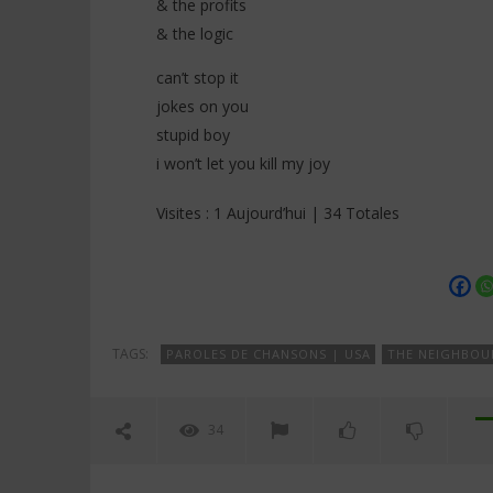
& the profits
& the logic
can’t stop it
jokes on you
stupid boy
i won’t let you kill my joy
Visites : 1 Aujourd’hui | 34 Totales
TAGS:
PAROLES DE CHANSONS | USA
THE NEIGHBO
34