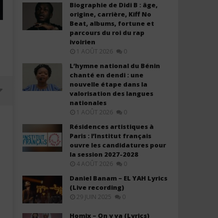
Biographie de Didi B : âge,
origine, carrière, Kiff No
Beat, albums, fortune et
parcours du roi du rap
ivoirien
1 AOÛT 2026
0
L’hymne national du Bénin
chanté en dendi : une
nouvelle étape dans la
valorisation des langues
nationales
1 AOÛT 2026
0
Résidences artistiques à
Paris : l’Institut français
ouvre les candidatures pour
la session 2027-2028
4 AOÛT 2026
0
Daniel Banam – EL YAH Lyrics
(Live recording)
29 JUIN 2025
0
Davido ft. Chris Brown – Titanium
Davido ft. YG Marley – A
Homix – On y va (Lyrics)