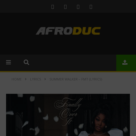
HOME
LYRICS
SUMMER WALKER – FMT (LYRICS)