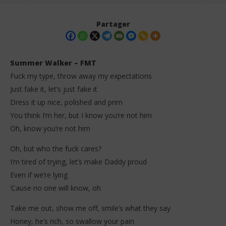
Partager
Summer Walker – FMT
Fuck my type, throw away my expectations
Just fake it, let’s just fake it
Dress it up nice, polished and prim
You think I’m her, but I know you’re not him
Oh, know you’re not him
NOW VIEWING
Oh, but who the fuck cares?
I’m tired of trying, let’s make Daddy proud
Summer Walker – FMT (Lyrics)
Da
Tr
Even if we’re lying
20
novembre
20
‘Cause no one will know, oh
2025
no
Stone
202
Take me out, show me off, smile’s what they say
S
Honey, he’s rich, so swallow your pain