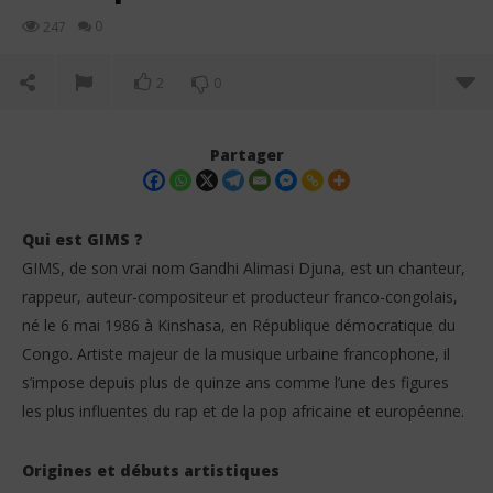
0
247
2
0
Partager
Qui est
GIMS ?
GIMS, de son vrai nom Gandhi Alimasi Djuna, est un chanteur,
rappeur, auteur-compositeur et producteur franco-congolais,
né le 6 mai 1986 à Kinshasa, en République démocratique du
Congo. Artiste majeur de la musique urbaine francophone, il
s’impose depuis plus de quinze ans comme l’une des figures
les plus influentes du rap et de la pop africaine et européenne.
NOW VIEWING
GIMS : biographie et parcours d’une icône de la
Boo
Origines et débuts artistiques
musique francophone
Ils