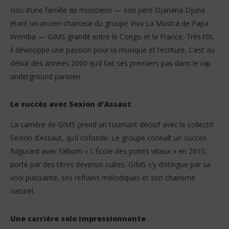
19
19
Issu d’une famille de musiciens — son père Djanana Djuna
janvier
jan
étant un ancien chanteur du groupe Viva La Musica de Papa
2026
202
Stone
S
Wemba — GIMS grandit entre le Congo et la France. Très tôt,
il développe une passion pour la musique et l’écriture. C’est au
début des années 2000 qu’il fait ses premiers pas dans le rap
underground parisien.
Le succès avec Sexion d’Assaut
La carrière de GIMS prend un tournant décisif avec le collectif
Sexion d’Assaut, qu’il cofonde. Le groupe connaît un succès
fulgurant avec l’album « L’École des points vitaux » en 2010,
porté par des titres devenus cultes. GIMS s’y distingue par sa
voix puissante, ses refrains mélodiques et son charisme
naturel.
Une carrière solo impressionnante