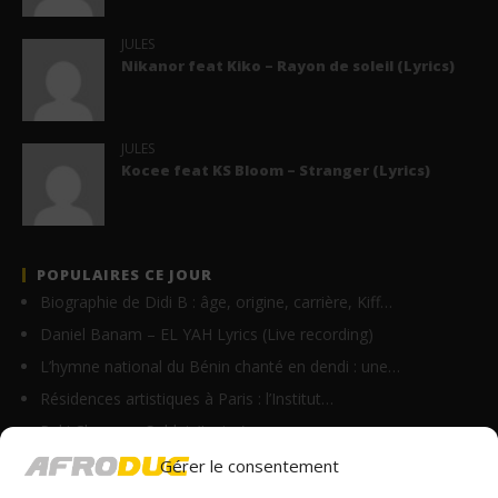
JULES
Nikanor feat Kiko – Rayon de soleil (Lyrics)
JULES
Kocee feat KS Bloom – Stranger (Lyrics)
POPULAIRES CE JOUR
Biographie de Didi B : âge, origine, carrière, Kiff…
Daniel Banam – EL YAH Lyrics (Live recording)
L’hymne national du Bénin chanté en dendi : une…
Résidences artistiques à Paris : l’Institut…
Paki Chenzu – Soldat (Lyrics)
Vodun Days : vers une nouvelle formule pour le grand…
Gérer le consentement
Jonathan feat Faveur Mukoko – Béni de Dieu (Lyrics)