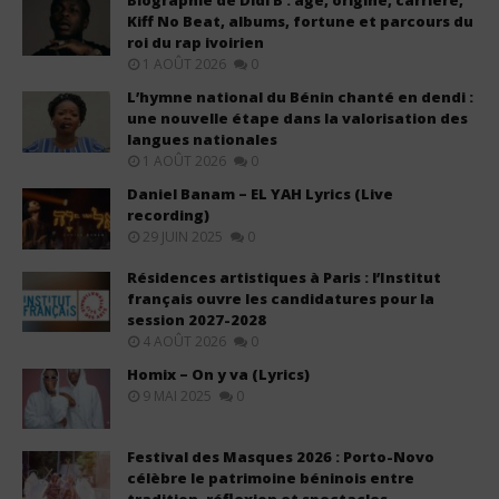
Biographie de Didi B : âge, origine, carrière,
Kiff No Beat, albums, fortune et parcours du
roi du rap ivoirien
1 AOÛT 2026
0
L’hymne national du Bénin chanté en dendi :
une nouvelle étape dans la valorisation des
langues nationales
1 AOÛT 2026
0
Daniel Banam – EL YAH Lyrics (Live
recording)
29 JUIN 2025
0
Résidences artistiques à Paris : l’Institut
français ouvre les candidatures pour la
session 2027-2028
4 AOÛT 2026
0
Homix – On y va (Lyrics)
9 MAI 2025
0
Festival des Masques 2026 : Porto-Novo
célèbre le patrimoine béninois entre