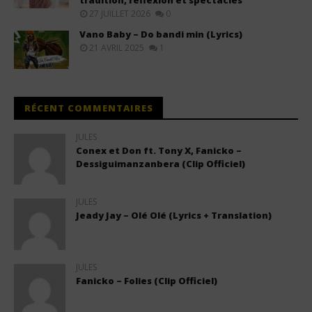
tradition, réflexion et spectacles
27 JUILLET 2026
0
Vano Baby – Do bandi min (Lyrics)
21 AVRIL 2025
1
RÉCENT COMMENTAIRES
JULES
Conex et Don ft. Tony X, Fanicko –
Dessiguimanzanbera (Clip Officiel)
JULES
Jeady Jay – Olé Olé (Lyrics + Translation)
JULES
Fanicko – Folies (Clip Officiel)