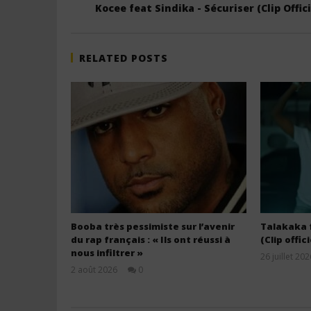
Kocee feat Sindika - Sécuriser (Clip Offici
RELATED POSTS
Booba très pessimiste sur l’avenir
Talakaka f
du rap français : « Ils ont réussi à
(Clip offici
nous infiltrer »
26 juillet 202
2 août 2026
0
Stone