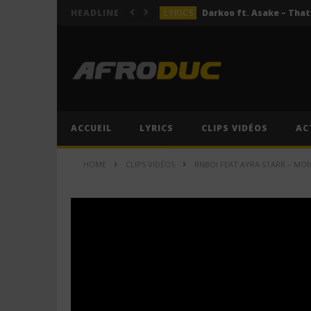
LYRICS
HEADLINE
LYRICS
ACTUALITÉS
LYRICS
LYRICS
Jeady Jay – MAYAH (Lyric
ACCUEIL
LYRICS
CLIPS VIDÉOS
AC
LYRICS
HOME
CLIPS VIDÉOS
RNBOI FEAT AYRA STARR – MON 