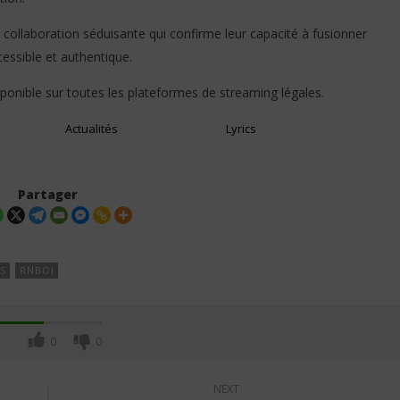
collaboration séduisante qui confirme leur capacité à fusionner
cessible et authentique.
ponible sur toutes les plateformes de streaming légales.
Actualités
Lyrics
Partager
S
RNBOI
0
0
NEXT