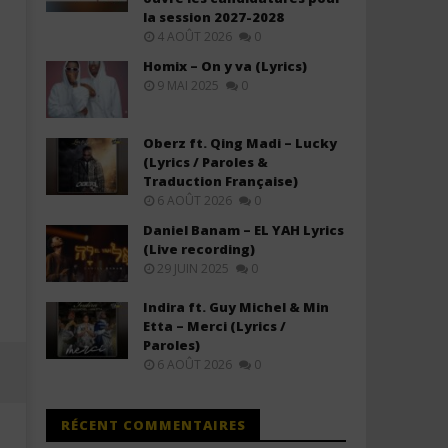
Stone
la session 2027-2028
4 AOÛT 2026
0
Homix – On y va (Lyrics)
9 MAI 2025
0
Oberz ft. Qing Madi – Lucky
(Lyrics / Paroles &
Traduction Française)
6 AOÛT 2026
0
Daniel Banam – EL YAH Lyrics
(Live recording)
29 JUIN 2025
0
Indira ft. Guy Michel & Min
Etta – Merci (Lyrics /
Paroles)
6 AOÛT 2026
0
RÉCENT COMMENTAIRES