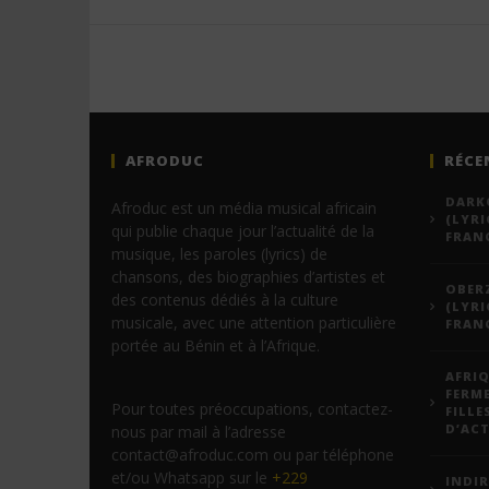
AFRODUC
RÉCE
DARKO
Afroduc est un média musical africain
(LYRI
qui publie chaque jour l’actualité de la
FRANÇ
musique, les paroles (lyrics) de
chansons, des biographies d’artistes et
OBERZ
des contenus dédiés à la culture
(LYRI
musicale, avec une attention particulière
FRANÇ
portée au Bénin et à l’Afrique.
AFRIQ
FERM
Pour toutes préoccupations, contactez-
FILLE
D’ACT
nous par mail à l’adresse
contact@afroduc.com ou par téléphone
et/ou Whatsapp sur le
+229
INDIR