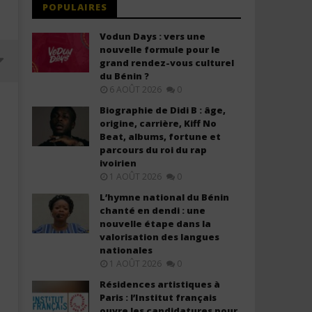
POPULAIRES
Vodun Days : vers une
nouvelle formule pour le
grand rendez-vous culturel
du Bénin ?
6 AOÛT 2026
0
Biographie de Didi B : âge,
origine, carrière, Kiff No
Beat, albums, fortune et
parcours du roi du rap
ivoirien
1 AOÛT 2026
0
L’hymne national du Bénin
chanté en dendi : une
nouvelle étape dans la
valorisation des langues
Huit ans après sa sortie, «
GIMS ft. Mauvais Djo - Viv
nationales
Copines » d'Aya Nakamura
monnaie (Lyrics / Paroles)
1 AOÛT 2026
0
devient un phénomène en Chine
23
février
23
Résidences artistiques à
2026
février
Paris : l’Institut français
Stone
2026
ouvre les candidatures pour