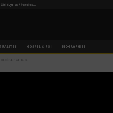
Darkoo ft. Asake – That Girl (Lyrics / Paroles & Traduction Française)
Oberz ft. Qing Madi – Lucky (Lyrics / Paroles & Traduction Française)
Afrique du Sud : Oprah Winfrey fermera son école pour jeunes filles après près de vingt ans d’activité
Indira ft. Guy Michel & Min Etta – Merci (Lyrics / Paroles)
s / Paroles)
TUALITÉS
GOSPEL & FOI
BIOGRAPHIES
Darkoo ft. Asake – That Girl (Lyrics / Paroles & Traduction Française)
BÉBÉ (CLIP OFFICIEL)