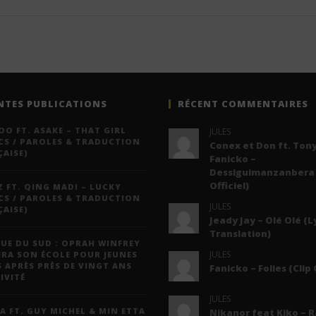
NTES PUBLICATIONS
RÉCENT COMMENTAIRES
O FT. ASAKE – THAT GIRL
JULES
CS / PAROLES & TRADUCTION
Conex et Don ft. Tony
AISE)
Fanicko –
Dessiguimanzanbera 
Officiel)
 FT. QING MADI – LUCKY
CS / PAROLES & TRADUCTION
JULES
AISE)
Jeady Jay – Olé Olé (L
Translation)
UE DU SUD : OPRAH WINFREY
JULES
ERA SON ÉCOLE POUR JEUNES
S APRÈS PRÈS DE VINGT ANS
Fanicko – Folies (Clip 
IVITÉ
JULES
A FT. GUY MICHEL & MIN ETTA
Nikanor feat Kiko – 