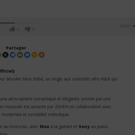
MORE
0
0
Partager
ficiel)
pour dévoiler Mon Bébé, un single aux sonorités afro-R&B qui
ages une atmosphère romantique et élégante, portée par une
s pessimiste sur l'avenir
Talakaka ft. Jo Blaq – Fake Life
ion musicale est assurée par ZAVEN en collaboration avec
nçais : « Ils ont réussi à
(Clip officiel)
e modernité et sensibilité mélodique.
trer »
23
février
2026
ue au morceau, avec
Max
à la guitare et
Seny
au piano,
Stone
tion.