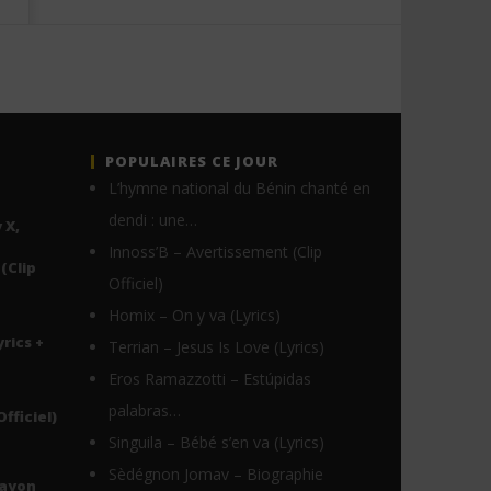
POPULAIRES CE JOUR
L’hymne national du Bénin chanté en
dendi : une…
 X,
Innoss’B – Avertissement (Clip
(Clip
Officiel)
Homix – On y va (Lyrics)
yrics +
Terrian – Jesus Is Love (Lyrics)
Eros Ramazzotti – Estúpidas
palabras…
Officiel)
Singuila – Bébé s’en va (Lyrics)
Sèdégnon Jomav – Biographie
Rayon