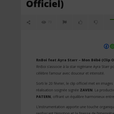
Officiel)
73
RnBoi feat Ayra Starr – Mon Bébé (Clip Of
RnBoi s’associe à la star nigériane Ayra Starr 
célèbre l’amour avec douceur et intensité.
NOW VIEWING
Sorti le 20 février, le clip officiel met en im
RnBoi feat Ayra Starr – Mon Bébé
Booba trè
réalisation soignée signée
ZAVEN
. La product
(Clip Officiel)
du rap fra
PATERN
, offrant un équilibre harmonieux entr
nous infil
23
février
23
2026
L’instrumentation apporte une touche organiq
février
Stone
2026
renforçant l’émotion et la finesse de l’interpréta