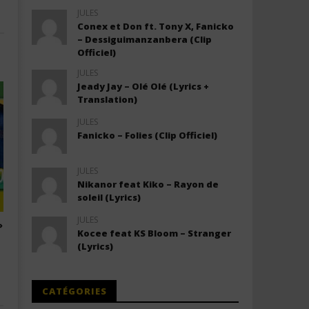
JULES
Conex et Don ft. Tony X, Fanicko
– Dessiguimanzanbera (Clip
Officiel)
JULES
Jeady Jay – Olé Olé (Lyrics +
Translation)
JULES
Fanicko – Folies (Clip Officiel)
JULES
Nikanor feat Kiko – Rayon de
soleil (Lyrics)
JULES
»
GIMS ft. Mauvais Djo – Vive la
Biographie de Asake :
Kocee feat KS Bloom – Stranger
monnaie (Lyrics / Paroles)
carrière, albums, par
(Lyrics)
succès de la star nig
17 juillet 2026
0
Stone
7 juillet 2026
0
Stone
CATÉGORIES