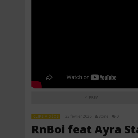
PREV
23 février 2026
Stone
0
CLIPS VIDÉOS
RnBoi feat Ayra St