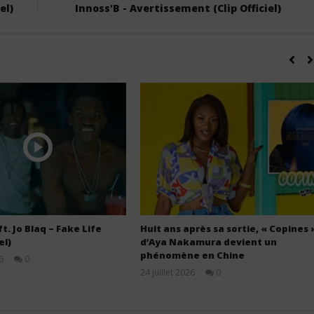
el)
Innoss'B - Avertissement (Clip Officiel)
t. Jo Blaq – Fake Life
Huit ans après sa sortie, « Copines 
el)
d’Aya Nakamura devient un
phénomène en Chine
6
0
Stone
24 juillet 2026
0
Stone