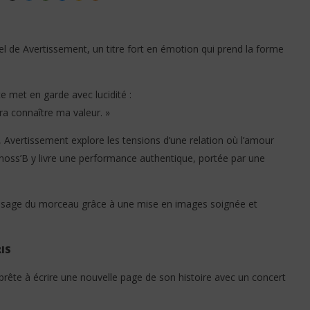
ciel de Avertissement, un titre fort en émotion qui prend la forme
te met en garde avec lucidité :
a ft Innoss'B - PILI PILI
Créol feat Fally Ipupa - “T’arrête
ra connaître ma valeur. »
pas” : une fusion envoûtante
entre amour, groove et héritage
 Avertissement explore les tensions d’une relation où l’amour
africain
oss’B y livre une performance authentique, portée par une
25
février
2026
Stone
essage du morceau grâce à une mise en images soignée et
IS
prête à écrire une nouvelle page de son histoire avec un concert