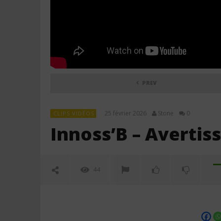
PREV
25 février 2026
Stone
0
CLIPS VIDÉOS
Innoss’B – Avertiss
44