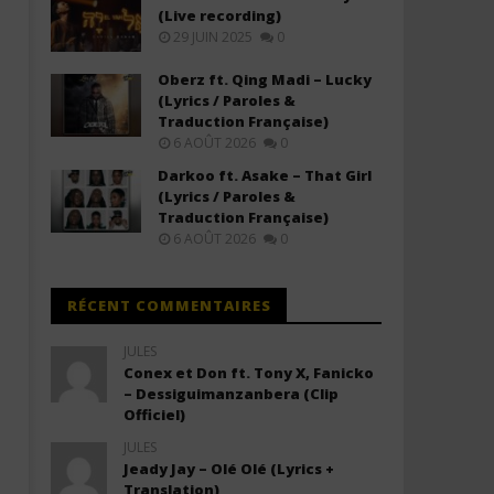
(Live recording)
29 JUIN 2025
0
Oberz ft. Qing Madi – Lucky
(Lyrics / Paroles &
Traduction Française)
6 AOÛT 2026
0
Darkoo ft. Asake – That Girl
(Lyrics / Paroles &
Traduction Française)
6 AOÛT 2026
0
RÉCENT COMMENTAIRES
JULES
Conex et Don ft. Tony X, Fanicko
– Dessiguimanzanbera (Clip
Officiel)
JULES
Jeady Jay – Olé Olé (Lyrics +
Translation)