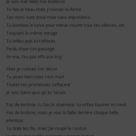
Je vois clair dans ton évidence
Tu fais le beau mais j’connais la danse
Tes mots sont doux mais sans importance
Tu bombes le torse pour mieux couvrir tous tes silences, oh
Toujours le même mirage
NOW VIEWING
Tu brilles puis tu t’effaces
Perdu d’vue ton passage
Jessye Belleval – Palolé palolé (Lyrics)
Sh
En vrai, t’es pas efficace boy
10
10
juin
juin
2026
202
Mais je connais ton décor
Stone
S
Tu joues bien mais c’est mort
Toutes tes promesses s’effacent
Je vois claire quoi qu’ tu fasses
Pas de binôme, tu fais le charmeur, tu m’fais tourner en rond
Pas de binôme, mais je vois la faille derrière chaque belle
intention
Tu tirais les fils, mais j’ai coupé le cordon