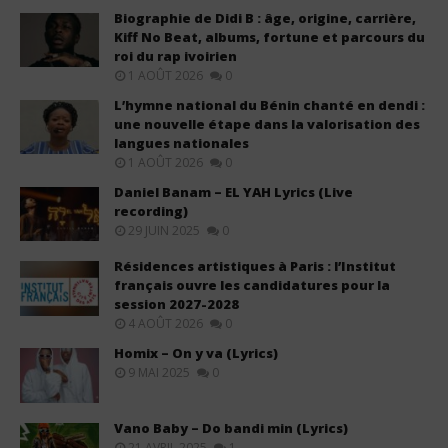
Biographie de Didi B : âge, origine, carrière,
Kiff No Beat, albums, fortune et parcours du
roi du rap ivoirien
1 AOÛT 2026
0
L’hymne national du Bénin chanté en dendi :
une nouvelle étape dans la valorisation des
langues nationales
1 AOÛT 2026
0
Daniel Banam – EL YAH Lyrics (Live
recording)
29 JUIN 2025
0
Résidences artistiques à Paris : l’Institut
français ouvre les candidatures pour la
session 2027-2028
4 AOÛT 2026
0
Homix – On y va (Lyrics)
9 MAI 2025
0
Vano Baby – Do bandi min (Lyrics)
21 AVRIL 2025
1