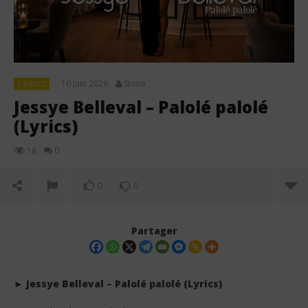
10 juin 2026
Stone
LYRICS
Jessye Belleval – Palolé palolé
(Lyrics)
0
18
0
0
Partager
► Jessye Belleval – Palolé palolé (Lyrics)