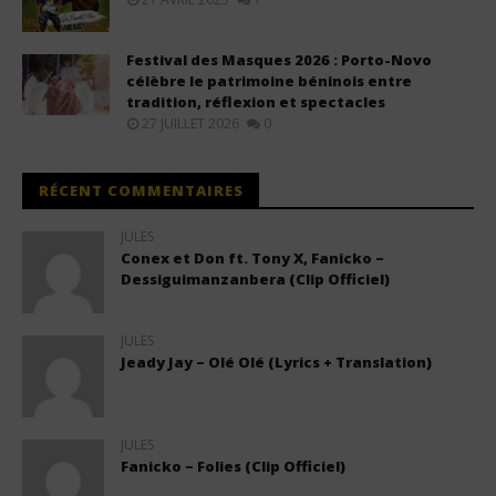
Festival des Masques 2026 : Porto-Novo
célèbre le patrimoine béninois entre
tradition, réflexion et spectacles
27 JUILLET 2026
0
RÉCENT COMMENTAIRES
JULES
Conex et Don ft. Tony X, Fanicko –
Dessiguimanzanbera (Clip Officiel)
JULES
Jeady Jay – Olé Olé (Lyrics + Translation)
JULES
Fanicko – Folies (Clip Officiel)