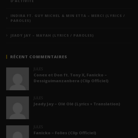
D’ACTIVITÉ
INDIRA FT. GUY MICHEL & MIN ETTA – MERCI (LYRICS /
PAROLES)
JEADY JAY – MAYAH (LYRICS / PAROLES)
RÉCENT COMMENTAIRES
JULES
Conex et Don ft. Tony X, Fanicko –
Dessiguimanzanbera (Clip Officiel)
JULES
Jeady Jay – Olé Olé (Lyrics + Translation)
JULES
Fanicko – Folies (Clip Officiel)