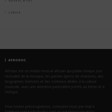
GOSPEL & FOI
LYRICS
AFRODUC
Afroduc est un média musical africain qui publie chaque jour
l’actualité de la musique, les paroles (lyrics) de chansons, des
biographies d’artistes et des contenus dédiés à la culture
musicale, avec une attention particulière portée au Bénin et à
l’Afrique.
Pour toutes préoccupations, contactez-nous par mail à
l’adresse contact@afroduc.com ou par téléphone et/ou