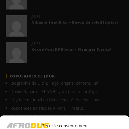
JULES
Nikanor feat Kiko – Rayon de soleil (Lyrics)
JULES
Kocee feat KS Bloom – Stranger (Lyrics)
POPULAIRES CE JOUR
Biographie de Didi B : âge, origine, carrière, Kiff…
Daniel Banam – EL YAH Lyrics (Live recording)
L’hymne national du Bénin chanté en dendi : une…
Résidences artistiques à Paris : l’Institut…
Tayc ft. Didi B – Salo (Lyrics / Paroles)
Paki Chenzu – Soldat (Lyrics)
Gérer le consentement