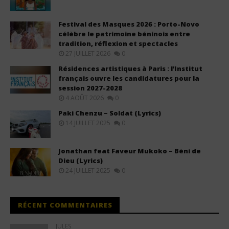
Festival des Masques 2026 : Porto-Novo
célèbre le patrimoine béninois entre
tradition, réflexion et spectacles
27 JUILLET 2026
0
Résidences artistiques à Paris : l’Institut
français ouvre les candidatures pour la
session 2027-2028
4 AOÛT 2026
0
Paki Chenzu – Soldat (Lyrics)
14 JUILLET 2025
0
Jonathan feat Faveur Mukoko – Béni de
Dieu (Lyrics)
24 JUILLET 2025
0
RÉCENT COMMENTAIRES
JULES