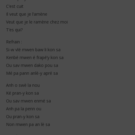
C’est cuit
Il veut que je l’amène
Veut que je le ramène chez moi
T’es qui?
Refrain :
Si-w vlé mwen baw li kon sa
Kenbé mwen é frapé’y kon sa
Ou sav mwen dako pou sa
Mé pa pann anlè-y apré sa
Anh o swè la nou
Ké pran-y kon sa
Ou sav mwen enmé sa
Anh pa la penn ou
Ou pran-y kon sa
Non mwen pa an lè sa