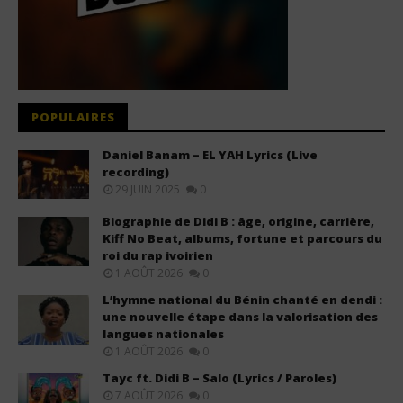
POPULAIRES
Daniel Banam – EL YAH Lyrics (Live
recording)
29 JUIN 2025
0
Biographie de Didi B : âge, origine, carrière,
Kiff No Beat, albums, fortune et parcours du
roi du rap ivoirien
1 AOÛT 2026
0
L’hymne national du Bénin chanté en dendi :
une nouvelle étape dans la valorisation des
langues nationales
1 AOÛT 2026
0
Tayc ft. Didi B – Salo (Lyrics / Paroles)
7 AOÛT 2026
0