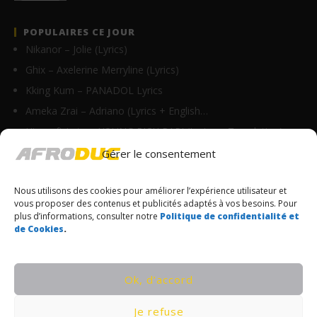
POPULAIRES CE JOUR
Nikanor – Jolie (Lyrics)
Ghix – Axelerine Merryline (Lyrics)
Kking Kum – PANADOL Lyrics
Ameka Zrai – Adriano (Lyrics + English…
Himra ft Leto – YOUNG RICH PAPI (Lyrics + Translation)
Biographie de Didi B : âge, origine, carrière, Kiff…
Gérer le consentement
Anitta – Respira (Lyrics & Traduction)
Nous utilisons des cookies pour améliorer l’expérience utilisateur et
Anitta ft. Alexandre Carlo – Abre Caminho (Lyrics…
vous proposer des contenus et publicités adaptés à vos besoins. Pour
Ste Milano – Bouchkaraille (Lyrics)
plus d’informations, consulter notre
Politique de confidentialité et
de Cookies
.
ElPrimo – Na Lingui Yo (Lyrics)
© Copyrights Afroduc | Tous droits réservés
Ok, d’accord
CONDITIONS GÉNÉRALES
Je refuse