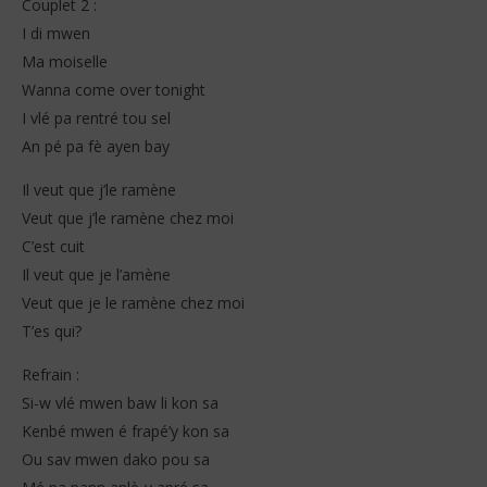
Couplet 2 :
I di mwen
Ma moiselle
Wanna come over tonight
I vlé pa rentré tou sel
An pé pa fè ayen bay
Il veut que j’le ramène
Veut que j’le ramène chez moi
C’est cuit
Il veut que je l’amène
Veut que je le ramène chez moi
T’es qui?
Refrain :
Si-w vlé mwen baw li kon sa
Kenbé mwen é frapé’y kon sa
Ou sav mwen dako pou sa