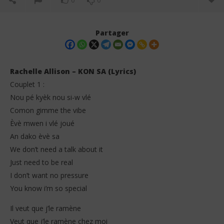
0
0
Partager
Rachelle Allison – KON SA (Lyrics)
Couplet 1 :
Nou pé kyèk nou si-w vlé
Comon gimme the vibe
Èvè mwen i vlé joué
An dako èvè sa
We don’t need a talk about it
NOW VIEWING
Just need to be real
Rachelle Allison – KON SA (Lyrics)
Jes
I don’t want no pressure
26
26
You know i’m so special
février
fév
2026
202
Stone
S
Il veut que j’le ramène
Veut que j’le ramène chez moi