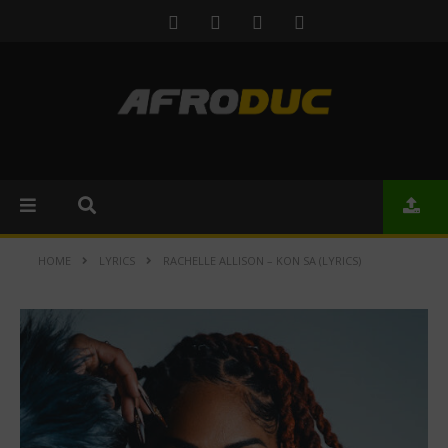
HOME
LYRICS
RACHELLE ALLISON – KON SA (LYRICS)