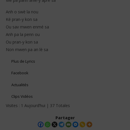
Mé pa pann anlè-y apré sa
Anh o swè la nou
Ké pran-y kon sa
Ou sav mwen enmé sa
Anh pa la penn ou
Ou pran-y kon sa
Non mwen pa an lè sa
Plus de Lyrics
Facebook
Actualités
Clips Vidéos
Visites : 1 Aujourd’hui | 37 Totales
Partager