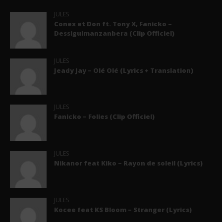
JULES
Conex et Don ft. Tony X, Fanicko –
Dessiguimanzanbera (Clip Officiel)
JULES
Jeady Jay – Olé Olé (Lyrics + Translation)
JULES
Fanicko – Folies (Clip Officiel)
JULES
Nikanor feat Kiko – Rayon de soleil (Lyrics)
JULES
Kocee feat KS Bloom – Stranger (Lyrics)