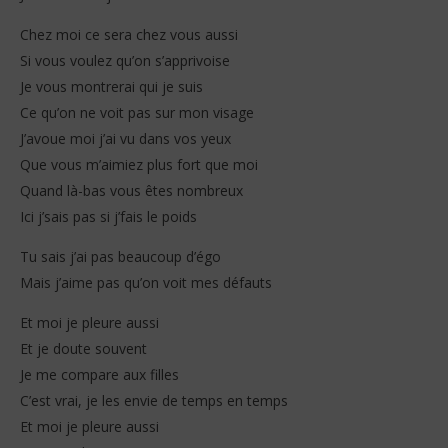
Chez moi ce sera chez vous aussi
Si vous voulez qu’on s’apprivoise
Je vous montrerai qui je suis
Ce qu’on ne voit pas sur mon visage
J’avoue moi j’ai vu dans vos yeux
Que vous m’aimiez plus fort que moi
Quand là-bas vous êtes nombreux
Ici j’sais pas si j’fais le poids
Tu sais j’ai pas beaucoup d’égo
Mais j’aime pas qu’on voit mes défauts
Et moi je pleure aussi
Et je doute souvent
Je me compare aux filles
C’est vrai, je les envie de temps en temps
Et moi je pleure aussi