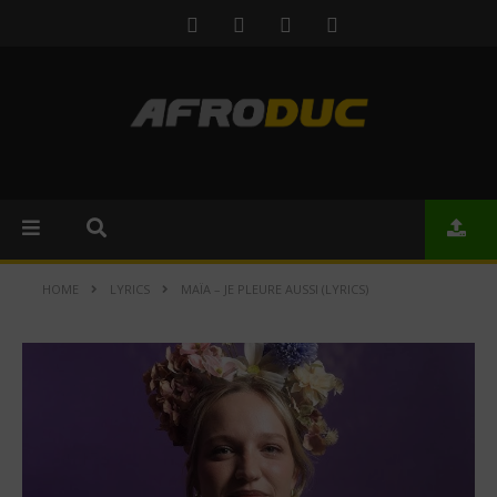
HOME
LYRICS
MAÏA – JE PLEURE AUSSI (LYRICS)