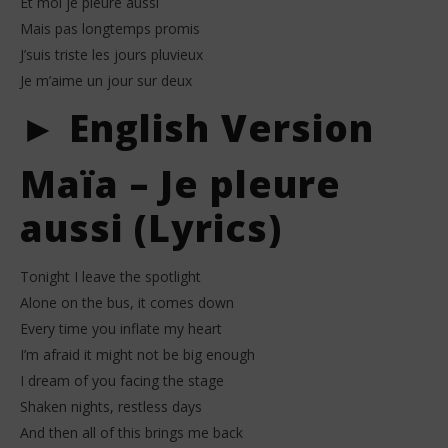
Et moi je pleure aussi
Mais pas longtemps promis
J’suis triste les jours pluvieux
Je m’aime un jour sur deux
► English Version
Maïa – Je pleure
aussi (Lyrics)
Tonight I leave the spotlight
Alone on the bus, it comes down
Every time you inflate my heart
I’m afraid it might not be big enough
I dream of you facing the stage
Shaken nights, restless days
And then all of this brings me back