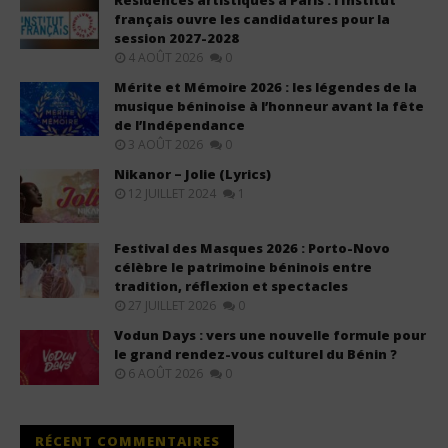
français ouvre les candidatures pour la
session 2027-2028
4 AOÛT 2026
0
Mérite et Mémoire 2026 : les légendes de la
musique béninoise à l’honneur avant la fête
de l’Indépendance
3 AOÛT 2026
0
Nikanor – Jolie (Lyrics)
12 JUILLET 2024
1
Festival des Masques 2026 : Porto-Novo
célèbre le patrimoine béninois entre
tradition, réflexion et spectacles
27 JUILLET 2026
0
Vodun Days : vers une nouvelle formule pour
le grand rendez-vous culturel du Bénin ?
6 AOÛT 2026
0
RÉCENT COMMENTAIRES