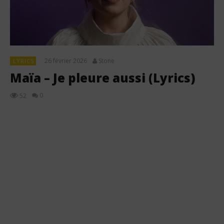
26 février 2026
Stone
LYRICS
Maïa – Je pleure aussi (Lyrics)
0
52