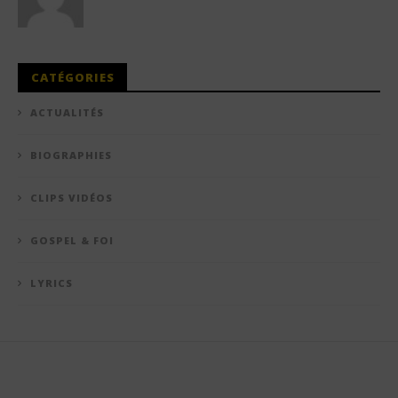
CATÉGORIES
ACTUALITÉS
BIOGRAPHIES
CLIPS VIDÉOS
GOSPEL & FOI
LYRICS