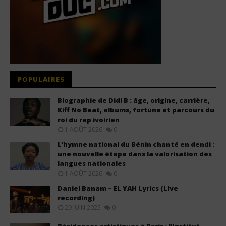
POPULAIRES
Biographie de Didi B : âge, origine, carrière,
Kiff No Beat, albums, fortune et parcours du
roi du rap ivoirien
1 AOÛT 2026
0
L’hymne national du Bénin chanté en dendi :
une nouvelle étape dans la valorisation des
langues nationales
1 AOÛT 2026
0
Daniel Banam – EL YAH Lyrics (Live
recording)
29 JUIN 2025
0
Résidences artistiques à Paris : l’Institut