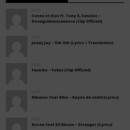
JULES
Conex et Don ft. Tony X, Fanicko –
Dessiguimanzanbera (Clip Officiel)
JULES
Jeady Jay – Olé Olé (Lyrics + Translation)
JULES
Fanicko – Folies (Clip Officiel)
JULES
Nikanor feat Kiko – Rayon de soleil (Lyrics)
JULES
Kocee feat KS Bloom – Stranger (Lyrics)