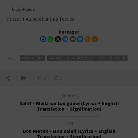
Clips Vidéos
Visites : 1 Aujourd’hui | 89 Totales
Partager
TAGS:
AMEKA ZRAI
PAROLES DE CHANSONS | CÔTE D'IVOIRE
0
0
PREVIOUS
Rohff - Maitrise ton game (Lyrics + English
Translation + Signification)
NEXT
Don Metok - Mon soleil (Lyrics + English
Translation + Signification)