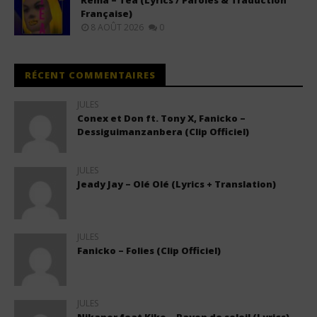
Rema – Tea (Lyrics / Paroles & Traduction
Française)
8 AOÛT 2026
0
RÉCENT COMMENTAIRES
JULES
Conex et Don ft. Tony X, Fanicko –
Dessiguimanzanbera (Clip Officiel)
JULES
Jeady Jay – Olé Olé (Lyrics + Translation)
JULES
Fanicko – Folies (Clip Officiel)
JULES