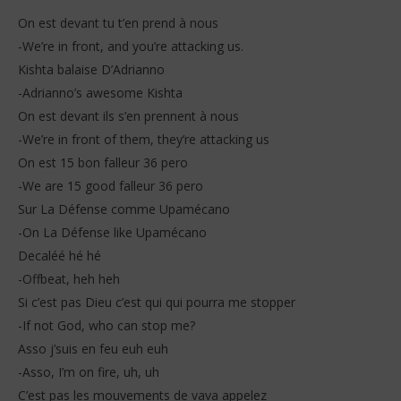
On est devant tu t’en prend à nous
-We’re in front, and you’re attacking us.
Kishta balaise D’Adrianno
-Adrianno’s awesome Kishta
On est devant ils s’en prennent à nous
-We’re in front of them, they’re attacking us
On est 15 bon falleur 36 pero
-We are 15 good falleur 36 pero
Sur La Défense comme Upamécano
-On La Défense like Upamécano
Decaléé hé hé
-Offbeat, heh heh
Si c’est pas Dieu c’est qui qui pourra me stopper
-If not God, who can stop me?
Asso j’suis en feu euh euh
-Asso, I’m on fire, uh, uh
C’est pas les mouvements de vava appelez