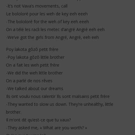
-It’s not Vava’s movements, call
Le bololoré pour les weh de key eeh eeeh
-The bololoré for the weh of key eeh eeeh
On a télé les racli les metec d’angré Angré eeh eeh
-We’ve got the girls from Angré, Angré, eeh eeh
Poy lakota gôzô petit frère
-Poy lakota gôzô little brother
On a fait les weh petit frère
-We did the weh little brother
On a parlé de nos rêves
-We talked about our dreams
Ils ont voulu nous ralentir Ils sont malsains petit frère
-They wanted to slow us down. They’re unhealthy, little
brother.
Il m’ont dit qu’est-ce que tu vaux?
-They asked me, « What are you worth? »