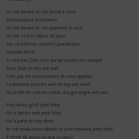
On est devant tu t’en prend à nous
Kishta balaise D’Adrianno
On est devant ils s’en prennent à nous
On est 15 bon falleur 36 pero
Sur La Défense comme Upamécano
Decaléé hé hé
Si c’est pas Dieu c’est qui qui pourra me stopper
Asso j’suis en feu euh euh
C’est pas les mouvements de vava appelez
Le bololoré pour les weh de key eeh eeeh
On a télé les racli les metec d’angré Angré eeh eeh
Poy lakota gôzô petit frère
On a fait les weh petit frère
On a parlé de nos rêves
Ils ont voulu nous ralentir Ils sont malsains petit frère
Il m’ont dit qu’est-ce que tu vaux?