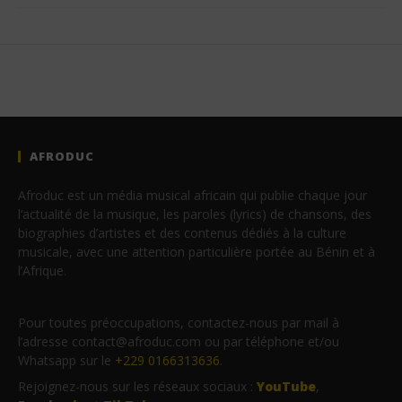
AFRODUC
Afroduc est un média musical africain qui publie chaque jour
l’actualité de la musique, les paroles (lyrics) de chansons, des
biographies d’artistes et des contenus dédiés à la culture
musicale, avec une attention particulière portée au Bénin et à
l’Afrique.
Pour toutes préoccupations, contactez-nous par mail à
l’adresse contact@afroduc.com ou par téléphone et/ou
Whatsapp sur le
+229 0166313636
.
Rejoignez-nous sur les réseaux sociaux :
YouTube
,