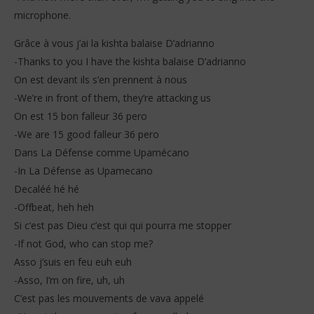
microphone.
Grâce à vous j’ai la kishta balaise D’adrianno
-Thanks to you I have the kishta balaise D’adrianno
On est devant ils s’en prennent à nous
-We’re in front of them, they’re attacking us
On est 15 bon falleur 36 pero
-We are 15 good falleur 36 pero
Dans La Défense comme Upamécano
-In La Défense as Upamecano
Decaléé hé hé
-Offbeat, heh heh
Si c’est pas Dieu c’est qui qui pourra me stopper
-If not God, who can stop me?
Asso j’suis en feu euh euh
-Asso, I’m on fire, uh, uh
C’est pas les mouvements de vava appelé