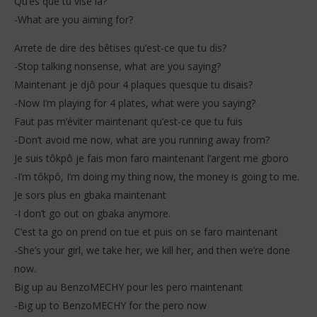
Qu’es que tu vise la?
-What are you aiming for?
Arrete de dire des bêtises qu’est-ce que tu dis?
-Stop talking nonsense, what are you saying?
Maintenant je djô pour 4 plaques quesque tu disais?
-Now I’m playing for 4 plates, what were you saying?
Faut pas m’éviter maintenant qu’est-ce que tu fuis
-Don’t avoid me now, what are you running away from?
Je suis tôkpô je fais mon faro maintenant l’argent me gboro
-I’m tôkpô, I’m doing my thing now, the money is going to me.
Je sors plus en gbaka maintenant
-I don’t go out on gbaka anymore.
C’est ta go on prend on tue et puis on se faro maintenant
-She’s your girl, we take her, we kill her, and then we’re done
now.
Big up au BenzoMECHY pour les pero maintenant
-Big up to BenzoMECHY for the pero now