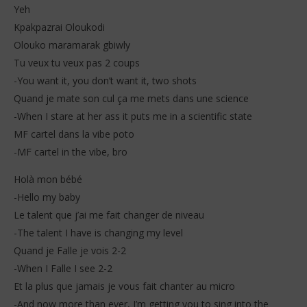
Yeh
Kpakpazrai Oloukodi
Olouko maramarak gbiwly
Tu veux tu veux pas 2 coups
-You want it, you don’t want it, two shots
Quand je mate son cul ça me mets dans une science
-When I stare at her ass it puts me in a scientific state
MF cartel dans la vibe poto
-MF cartel in the vibe, bro
Holà mon bébé
-Hello my baby
Le talent que j’ai me fait changer de niveau
-The talent I have is changing my level
Quand je Falle je vois 2-2
-When I Falle I see 2-2
Et la plus que jamais je vous fait chanter au micro
-And now more than ever, I’m getting you to sing into the