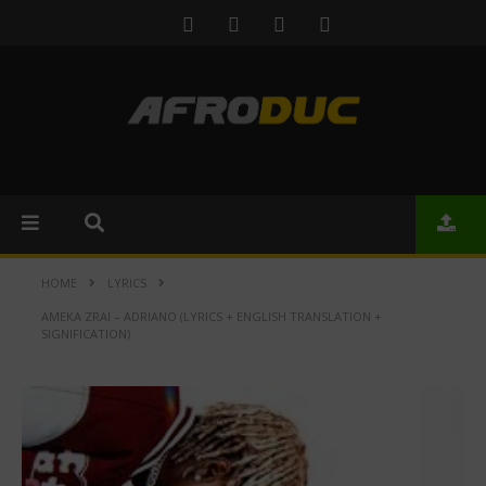
HOME
LYRICS
AMEKA ZRAI – ADRIANO (LYRICS + ENGLISH TRANSLATION +
SIGNIFICATION)