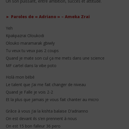
Un son puissant, entre ambition, succès et attitude.
25
Ameka Zrai – Adriano (Lyrics + English Translation +
avri
Signification)
202
S
► Paroles de « Adriano » – Ameka Zrai
25
avril
2026
Yeh
Stone
Kpakpazrai Oloukodi
Olouko maramarak gbiwly
Tu veux tu veux pas 2 coups
Quand je mate son cul ça me mets dans une science
MF cartel dans la vibe poto
Holà mon bébé
Le talent que j’ai me fait changer de niveau
Quand je Falle je vois 2-2
Et la plus que jamais je vous fait chanter au micro
Grâce à vous j’ai la kishta balaise D’adrianno
On est devant ils s’en prennent à nous
On est 15 bon falleur 36 pero