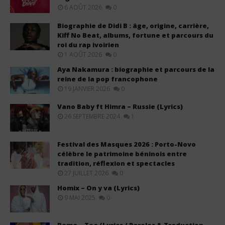
6 AOÛT 2026
0
Biographie de Didi B : âge, origine, carrière,
Kiff No Beat, albums, fortune et parcours du
roi du rap ivoirien
1 AOÛT 2026
0
Aya Nakamura : biographie et parcours de la
reine de la pop francophone
19 JANVIER 2026
0
Vano Baby ft Himra – Russie (Lyrics)
26 SEPTEMBRE 2024
1
Festival des Masques 2026 : Porto-Novo
célèbre le patrimoine béninois entre
tradition, réflexion et spectacles
27 JUILLET 2026
0
Homix – On y va (Lyrics)
9 MAI 2025
0