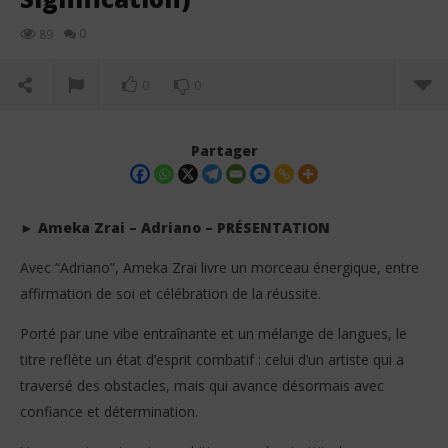
0
89
0
0
Partager
► Ameka Zrai – Adriano – PRÉSENTATION
Avec “Adriano”, Ameka Zrai livre un morceau énergique, entre
affirmation de soi et célébration de la réussite.
Porté par une vibe entraînante et un mélange de langues, le
titre reflète un état d’esprit combatif : celui d’un artiste qui a
traversé des obstacles, mais qui avance désormais avec
confiance et détermination.
NOW VIEWING
Lil