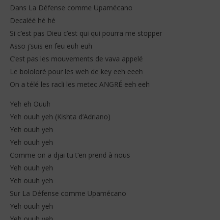
Dans La Défense comme Upamécano
Decaléé hé hé
Si c’est pas Dieu c’est qui qui pourra me stopper
Asso j’suis en feu euh euh
C’est pas les mouvements de vava appelé
Le bololoré pour les weh de key eeh eeeh
On a télé les racli les metec ANGRÉ eeh eeh
Yeh eh Ouuh
Yeh ouuh yeh (Kishta d’Adriano)
Yeh ouuh yeh
Yeh ouuh yeh
Comme on a djai tu t’en prend à nous
Yeh ouuh yeh
Yeh ouuh yeh
Sur La Défense comme Upamécano
Yeh ouuh yeh
Yeh ouuh yeh