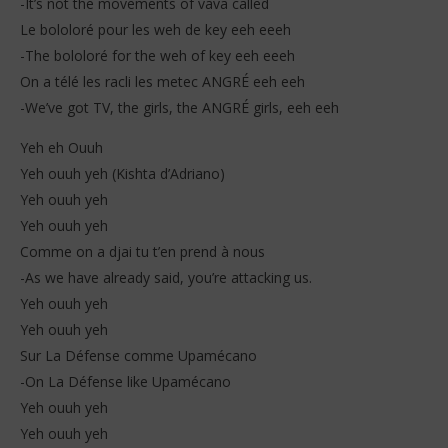
-It’s not the movements of vava called
Le bololoré pour les weh de key eeh eeeh
-The bololoré for the weh of key eeh eeeh
On a télé les racli les metec ANGRÉ eeh eeh
-We’ve got TV, the girls, the ANGRÉ girls, eeh eeh
Yeh eh Ouuh
Yeh ouuh yeh (Kishta d’Adriano)
Yeh ouuh yeh
Yeh ouuh yeh
Comme on a djai tu t’en prend à nous
-As we have already said, you’re attacking us.
Yeh ouuh yeh
Yeh ouuh yeh
Sur La Défense comme Upamécano
-On La Défense like Upamécano
Yeh ouuh yeh
Yeh ouuh yeh