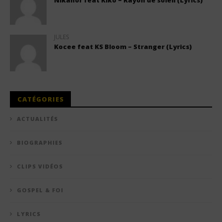
Nikanor feat Kiko – Rayon de soleil (Lyrics)
JULES
Kocee feat KS Bloom – Stranger (Lyrics)
CATÉGORIES
ACTUALITÉS
BIOGRAPHIES
CLIPS VIDÉOS
GOSPEL & FOI
LYRICS