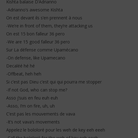
Kishta balaise D’Adrianno
-Adrianno’s awesome Kishta
On est devant ils s’en prennent à nous
-We’re in front of them, they’re attacking us
On est 15 bon falleur 36 pero
-We are 15 good falleur 36 pero
Sur La défense comme Upamécano
-On defense, like Upamecano
Decaléé hé hé
-Offbeat, heh heh
Si c’est pas Dieu c’est qui qui pourra me stopper
-If not God, who can stop me?
Asso j’suis en feu euh euh
-Asso, I’m on fire, uh, uh
C’est pas les mouvements de vava
-It’s not vava’s movements
Appelez le bololoré pour les weh de key eeh eeeh
-Call the bololoré for the weh of key eeh eeeh