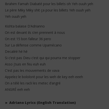
Ibrahim Famah Diabaté pour les billets oh Yeh ouuh yeh
Le père Miky Miky shit ça pour les billets Yeh ouuh yeh
Yeh ouuh yeh
Kishta balaise D’Adrianno
On est devant ils s’en prennent à nous
On est 15 bon falleur 36 pero
Sur La défense comme Upamécano
Decaléé hé hé
Si c’est pas Dieu c’est qui qui pourra me stopper
Asso j’suis en feu euh euh
C’est pas les mouvements de vava
Appelez le bololoré pour les weh de key eeh eeeh
On a télé les racli les metec d’angré
ANGRÉ eeh eeh
► Adriano Lyrics (English Translation)