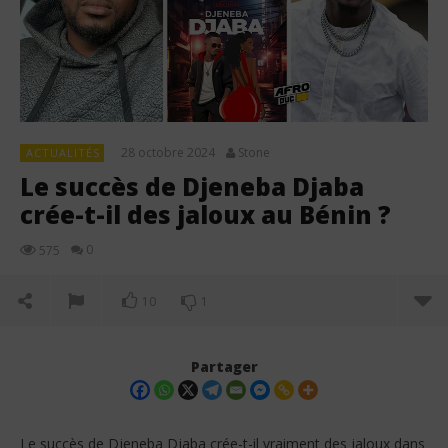
28 octobre 2024
Stone
ACTUALITÉS
Le succès de Djeneba Djaba
crée-t-il des jaloux au Bénin ?
0
575
10
1
Partager
Le succès de Djeneba Djaba crée-t-il vraiment des jaloux dans