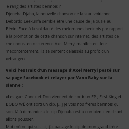
le rang des artistes béninois ?
Djeneba Djaba, la nouvelle chanson de la star ivoirienne
Debordo Leekunfa semble être une cause de jalousie au
Bénin. Face à la solidarité des mélomanes béninois par rapport
à la promotion de cette chanson sur internet, des artistes de
chez nous, en occurrence Axel Merryl manifestent leur
NOW VIEWING
mécontentement. Ils se sentent délaissés au profit d’un
Le succès de Djeneba Djaba crée-t-il des jaloux au
Vo
«étranger».
Bénin ?
gr
28
28
Voici l’extrait d’un message d’Axel Merryl posté sur
octobre
oct
sa page Facebook et relayer par Vano Baby sur la
2024
202
Stone
S
sienne :
«Les gars Conex et Don viennent de sortir un EP ; First King et
BOBO WÊ ont sorti un clip. […] Je vois nos frères béninois qui
sont là à demander « le clip Djenaba est à combien » en disant
allons pousser.
Moi-même qui suis ici, j’ai partagé le clip de mon grand frère