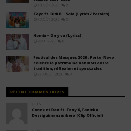
4 AOÛT 2026
0
Tayc ft. Didi B – Salo (Lyrics / Paroles)
7 AOÛT 2026
0
Homix – On y va (Lyrics)
9 MAI 2025
0
Festival des Masques 2026 : Porto-Novo
célèbre le patrimoine béninois entre
tradition, réflexion et spectacles
27 JUILLET 2026
0
RÉCENT COMMENTAIRES
JULES
Conex et Don ft. Tony X, Fanicko –
Dessiguimanzanbera (Clip Officiel)