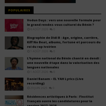
POPULAIRES
Vodun Days : vers une nouvelle formule pour
le grand rendez-vous culturel du Bénin ?
6 AOÛT 2026
0
Biographie de Didi B : âge, origine, carrière,
Kiff No Beat, albums, fortune et parcours du
roi du rap ivoirien
1 AOÛT 2026
0
L’hymne national du Bénin chanté en dendi :
une nouvelle étape dans la valorisation des
langues nationales
1 AOÛT 2026
0
Daniel Banam – EL YAH Lyrics (Live
recording)
29 JUIN 2025
0
Résidences artistiques à Paris : l’Institut
français ouvre les candidatures pour la
session 2027-2028