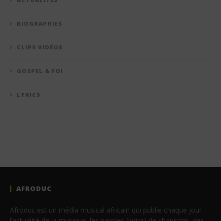
BIOGRAPHIES
CLIPS VIDÉOS
GOSPEL & FOI
LYRICS
AFRODUC
Afroduc est un média musical africain qui publie chaque jour
l’actualité de la musique, les paroles (lyrics) de chansons, des