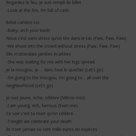
Regardez le feu, je suis rempli de billet
-Look at the fire, I’m full of cash
Bébé cambre-toi
-Baby, arch your back!
Nous c’est sans stress qu’on tire dans le tas (Paw, Paw, Paw)
-We shoot into the crowd without stress (Paw, Paw, Paw)
Elle m’attendais jambes écartées
-She was waiting for me with her legs spread.
Je la mougou, je … dans tout le quartier (Let’s go)
-I’m going to the mougou, I’m going to… all over the
neighborhood (Let’s go)
Je suis jeune, riche, célèbre (Même-moi)
-I am young, rich, famous (Even me)
Ce soir c’est ta mort qu’on célèbre
-Tonight we celebrate your death
Ils n’ont jamais vu cent mille euros en espèces