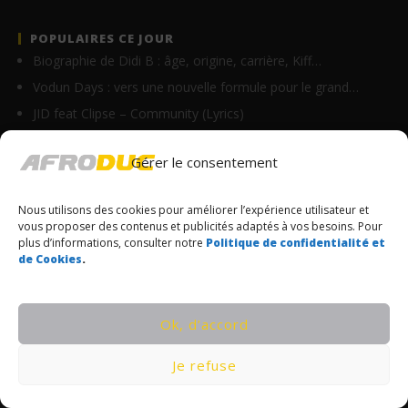
POPULAIRES CE JOUR
Biographie de Didi B : âge, origine, carrière, Kiff…
Vodun Days : vers une nouvelle formule pour le grand…
JID feat Clipse – Community (Lyrics)
Ninho – AU 33ÈME (Lyrics)
Gérer le consentement
Vano Baby – Do bandi min (Lyrics)
Defty – Pull up (Lyrics)
Nous utilisons des cookies pour améliorer l’expérience utilisateur et
Joshua Baraka – This Time (Lyrics)
vous proposer des contenus et publicités adaptés à vos besoins. Pour
plus d’informations, consulter notre
Politique de confidentialité et
Rotimikeys – Done It Again (Lyrics)
de Cookies
.
Grupo Frontera – Ay bebé (Paroles/Lyrics)
idntt – Rage Problem (Lyrics)
Ok, d’accord
© Copyrights Afroduc | Tous droits réservés
Je refuse
CONDITIONS GÉNÉRALES
POLITIQUE DE CONFIDENTIALITÉ