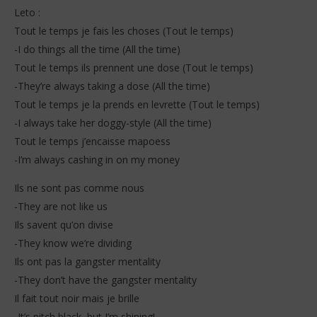
Leto :
Tout le temps je fais les choses (Tout le temps)
-I do things all the time (All the time)
Tout le temps ils prennent une dose (Tout le temps)
-They’re always taking a dose (All the time)
Tout le temps je la prends en levrette (Tout le temps)
-I always take her doggy-style (All the time)
Tout le temps j’encaisse mapoess
-I’m always cashing in on my money
Ils ne sont pas comme nous
-They are not like us
Ils savent qu’on divise
-They know we’re dividing
Ils ont pas la gangster mentality
-They don’t have the gangster mentality
Il fait tout noir mais je brille
-It’s pitch black, but I’m shining!