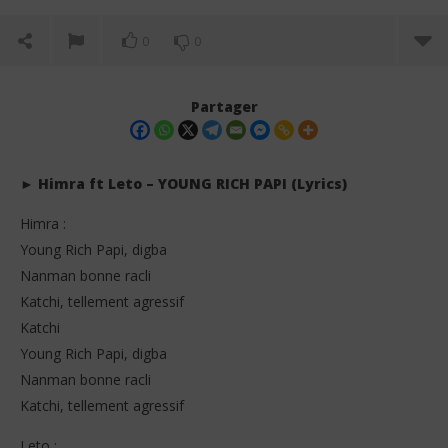
0
0
Partager
► Himra ft Leto – YOUNG RICH PAPI (Lyrics)
Himra :
Young Rich Papi, digba
Nanman bonne racli
Katchi, tellement agressif
Katchi
NOW VIEWING
Young Rich Papi, digba
Nanman bonne racli
Himra ft Leto – YOUNG RICH PAPI (Lyrics +
Him
Translation)
Katchi, tellement agressif
5
juin
5
202
juin
Leto :