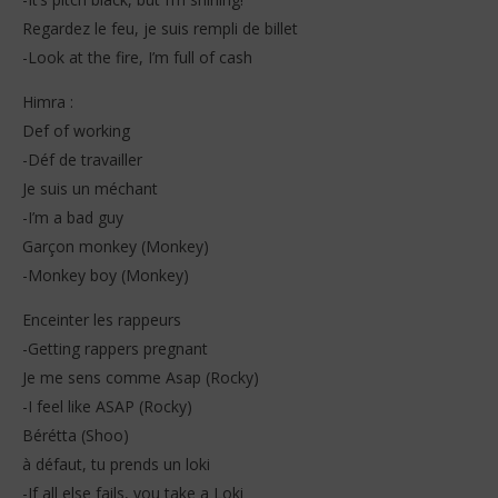
Regardez le feu, je suis rempli de billet
-Look at the fire, I’m full of cash
Himra :
Def of working
-Déf de travailler
Je suis un méchant
-I’m a bad guy
Garçon monkey (Monkey)
-Monkey boy (Monkey)
Enceinter les rappeurs
-Getting rappers pregnant
Je me sens comme Asap (Rocky)
-I feel like ASAP (Rocky)
Bérétta (Shoo)
à défaut, tu prends un loki
-If all else fails, you take a Loki