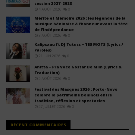
session 2027-2028
4 AOÛT 2026
0
Mérite et Mémoire 2026 : les légendes de la
musique béninoise à l’honneur avant la fête
de l’Indépendance
3 AOÛT 2026
0
Kalipsxau ft DJ Tutuss – TES MOTS (Lyrics /
Paroles)
21 JUIN 2026
0
Anitta – Pra Você Gostar De Mim (Lyrics &
Traduction)
5 AOÛT 2026
0
Festival des Masques 2026 : Porto-Novo
célèbre le patrimoine béninois entre
tradition, réflexion et spectacles
27 JUILLET 2026
0
RÉCENT COMMENTAIRES