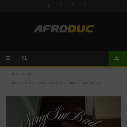
HOME
LYRICS
HIMRA FT LETO – YOUNG RICH PAPI (LYRICS + TRANSLATION)