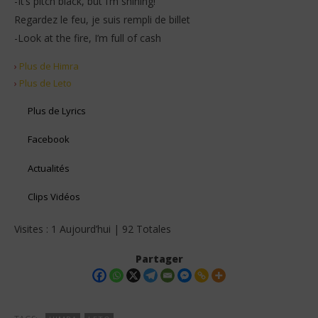
-It’s pitch black, but I’m shining!
Regardez le feu, je suis rempli de billet
-Look at the fire, I’m full of cash
›
Plus de Himra
›
Plus de Leto
Plus de Lyrics
Facebook
Actualités
Clips Vidéos
Visites : 1 Aujourd’hui | 92 Totales
Partager