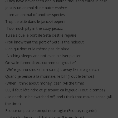
-They have never seen one hundred thousand euros in cash
Je suis un animal d’une autre espèce
-I am an animal of another species
Trop de pitié dans le jacuzzi pépère
-Too much pity in the cozy jacuzzi
Tu sais que le port de Seta c’est le repaire
-You know that the port of Seta is the hideout
Rien qui dort et la même pas de plata
-Nothing sleeps and not even a silver platter
On va le fumer direct comme un gros ter’
-We’re gonna smoke him straight away like a big snitch
Quand je pense à la monnaie, le biff (Tout le temps)
-When I think about money, cash (All the time)
Lui, il faut l’éteindre et je trouve ça logique (Tout le temps)
-He needs to be switched off, and I think that makes sense (All
the time)
Ecoute un peu le son qui nous agite (Ecoute, regarde)
-Listen to the sound that stirs us (Listen, look)