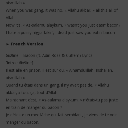
bismillah »
When you was gang, it was no, « Allahu akbar, » all this all of
Allah
Now it’s, « As-salamu alaykum, » wasn’t you just eatin’ bacon?
I hate a pussy nigga fakin’, I dead just saw you eatin’ bacon
►
French Version
6ix9ine – Bacon (ft. Adin Ross & Cuffem) Lyrics
[Intro : 6ix9ine]
Il est allé en prison, il est sur du, « Alhamdulillah, Inshallah,
bismillah »
Quand tu étais dans un gang, il n’y avait pas de, « Allahu
akbar, » tout ça, tout d’Allah
Maintenant c’est, « As-salamu alaykum, » n’étais-tu pas juste
en train de manger du bacon ?
Je déteste un mec lâche qui fait semblant, je viens de te voir
manger du bacon.