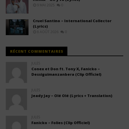
9 MAI 2025
0
Cruel Santino – International Collector
(Lyrics)
8 AOÛT 2026
0
RÉCENT COMMENTAIRES
JULES
Conex et Don ft. Tony X, Fanicko –
Dessiguimanzanbera (Clip Officiel)
JULES
Jeady Jay – Olé Olé (Lyrics + Translation)
JULES
Fanicko – Folies (Clip Officiel)