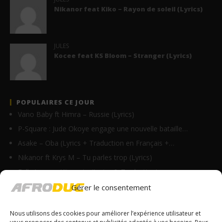
Nikanor feat Kiko – Rayon de soleil (Lyrics)
JULES
Kocee feat KS Bloom – Stranger (Lyrics)
POPULAIRES CE JOUR
Vano Baby ft Himra – Russie (Lyrics)
P-Square : Jude Okoye engage une nouvelle bataille…
Asake – Oba (Lyrics + Traduction en Français +…
Nikanor ft Krys M – Tu parles trop (Lyrics)
Fally Ipupa – Kitamata (Lyrics & Traduction)
Axel Merryl feat Toofan – Gba gba (Lyrics)
Gérer le consentement
Skzi Starls – Outlaw Lyrics
Nous utilisons des cookies pour améliorer l’expérience utilisateur et
Skzi Starls – Rebirth Lyrics (ft. Aguero Banks)