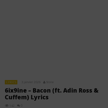
3 janvier 2026
Stone
LYRICS
6ix9ine – Bacon (ft. Adin Ross &
Cuffem) Lyrics
0
142