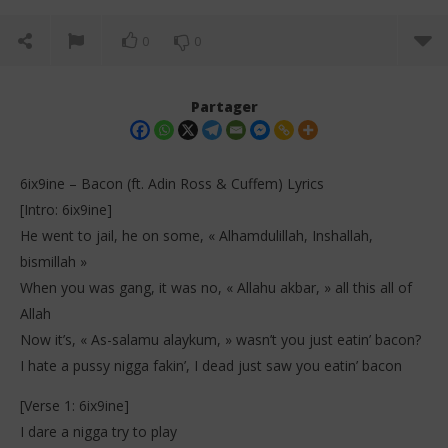
0
0
Partager
6ix9ine – Bacon (ft. Adin Ross & Cuffem) Lyrics
[Intro: 6ix9ine]
He went to jail, he on some, « Alhamdulillah, Inshallah,
bismillah »
When you was gang, it was no, « Allahu akbar, » all this all of
Allah
Now it’s, « As-salamu alaykum, » wasn’t you just eatin’ bacon?
NOW VIEWING
I hate a pussy nigga fakin’, I dead just saw you eatin’ bacon
6ix9ine – Bacon (ft. Adin Ross & Cuffem) Lyrics
Da
Tr
[Verse 1: 6ix9ine]
3
janvier
3
I dare a nigga try to play
2026
jan