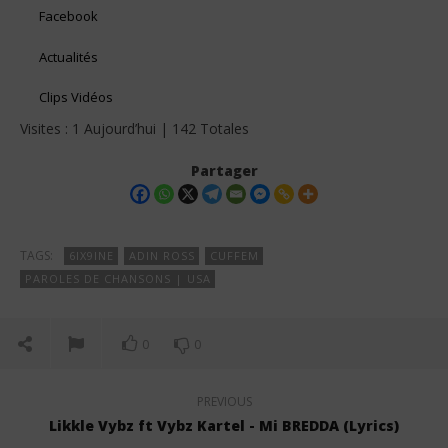
Facebook
Actualités
Clips Vidéos
Visites : 1 Aujourd’hui | 142 Totales
Partager
TAGS:
6IX9INE
ADIN ROSS
CUFFEM
PAROLES DE CHANSONS | USA
0
0
PREVIOUS
Likkle Vybz ft Vybz Kartel - Mi BREDDA (Lyrics)