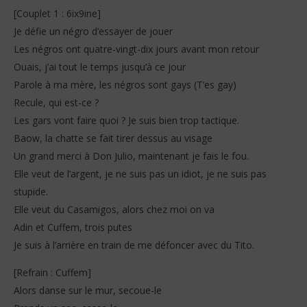
[Couplet 1 : 6ix9ine]
Je défie un négro d’essayer de jouer
Les négros ont quatre-vingt-dix jours avant mon retour
Ouais, j’ai tout le temps jusqu’à ce jour
Parole à ma mère, les négros sont gays (T’es gay)
Recule, qui est-ce ?
Les gars vont faire quoi ? Je suis bien trop tactique.
Baow, la chatte se fait tirer dessus au visage
Un grand merci à Don Julio, maintenant je fais le fou.
Elle veut de l’argent, je ne suis pas un idiot, je ne suis pas
stupide.
Elle veut du Casamigos, alors chez moi on va
Adin et Cuffem, trois putes
Je suis à l’arrière en train de me défoncer avec du Tito.
[Refrain : Cuffem]
Alors danse sur le mur, secoue-le