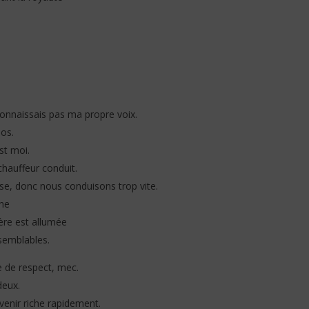
connaissais pas ma propre voix.
 os.
est moi.
chauffeur conduit.
sse, donc nous conduisons trop vite.
che
ière est allumée
semblables.
e de respect, mec.
deux.
venir riche rapidement.