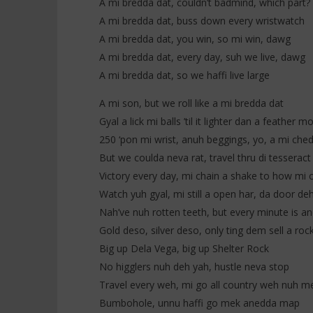
A mi bredda dat, couldn’t badmind, which part?
A mi bredda dat, buss down every wristwatch
A mi bredda dat, you win, so mi win, dawg
A mi bredda dat, every day, suh we live, dawg
A mi bredda dat, so we haffi live large
A mi son, but we roll like a mi bredda dat
Gyal a lick mi balls ’til it lighter dan a feather m
250 ‘pon mi wrist, anuh beggings, yo, a mi che
But we coulda neva rat, travel thru di tesseract
Victory every day, mi chain a shake to how mi 
Watch yuh gyal, mi still a open har, da door de
Nah’ve nuh rotten teeth, but every minute is a
Gold deso, silver deso, only ting dem sell a roc
Big up Dela Vega, big up Shelter Rock
No higglers nuh deh yah, hustle neva stop
Travel every weh, mi go all country weh nuh m
Bumbohole, unnu haffi go mek anedda map