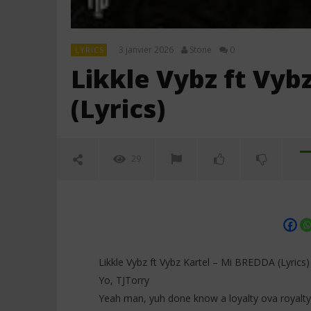
3 janvier 2026
Stone
0
LYRICS
Likkle Vybz ft Vyb
(Lyrics)
29
Likkle Vybz ft Vybz Kartel – Mi BREDDA (Lyrics)
Yo, TJTorry
Yeah man, yuh done know a loyalty ova royalty