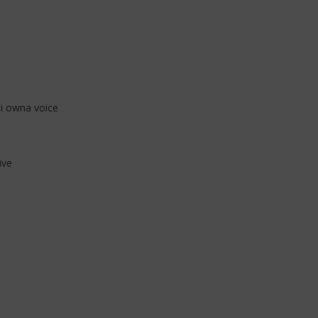
ML ft. Masicka – CLAAT!
Davido ft. Shenseea & 450 – R&B
(Lyrics & Traduction)
3
janvier
2026
Stone
i owna voice
e
ive