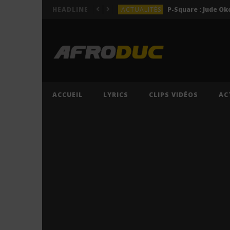
ACTUALITÉS
HEADLINE
LYRICS
LYRICS
Lil Jay Bingerack ft. Gim
LYRICS
LYRICS
Cruel Santino ft. Jeriq – 
ACCUEIL
LYRICS
CLIPS VIDÉOS
AC
ACTUALITÉS