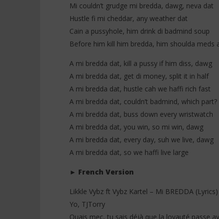
Mi couldn’t grudge mi bredda, dawg, neva dat
Hustle fi mi cheddar, any weather dat
Cain a pussyhole, him drink di badmind soup
Before him kill him bredda, him shoulda meds 
A mi bredda dat, kill a pussy if him diss, dawg
A mi bredda dat, get di money, split it in half
A mi bredda dat, hustle cah we haffi rich fast
A mi bredda dat, couldn’t badmind, which part?
A mi bredda dat, buss down every wristwatch
A mi bredda dat, you win, so mi win, dawg
A mi bredda dat, every day, suh we live, dawg
A mi bredda dat, so we haffi live large
►
French Version
Likkle Vybz ft Vybz Kartel – Mi BREDDA (Lyrics)
Yo, TJTorry
Ouais mec, tu sais déjà que la loyauté passe av