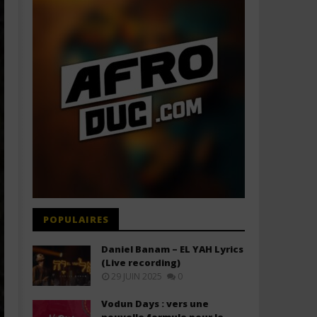
POPULAIRES
Daniel Banam – EL YAH Lyrics
(Live recording)
29 JUIN 2025
0
Vodun Days : vers une