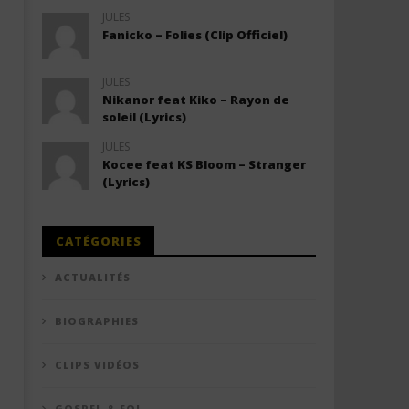
JULES
Fanicko – Folies (Clip Officiel)
JULES
Nikanor feat Kiko – Rayon de
soleil (Lyrics)
JULES
Kocee feat KS Bloom – Stranger
(Lyrics)
CATÉGORIES
ACTUALITÉS
BIOGRAPHIES
CLIPS VIDÉOS
GOSPEL & FOI