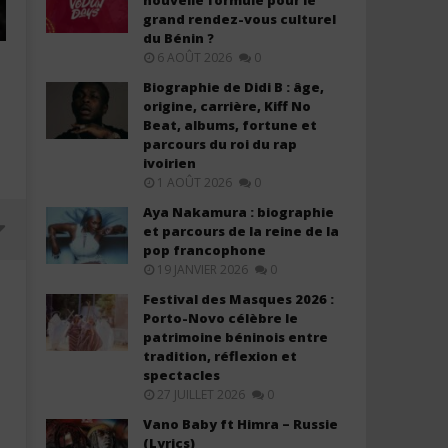
nouvelle formule pour le
grand rendez-vous culturel
du Bénin ?
6 AOÛT 2026
0
Biographie de Didi B : âge,
origine, carrière, Kiff No
Beat, albums, fortune et
parcours du roi du rap
ivoirien
1 AOÛT 2026
0
Aya Nakamura : biographie
et parcours de la reine de la
pop francophone
19 JANVIER 2026
0
Festival des Masques 2026 :
Porto-Novo célèbre le
patrimoine béninois entre
tradition, réflexion et
spectacles
27 JUILLET 2026
0
Vano Baby ft Himra – Russie
(Lyrics)