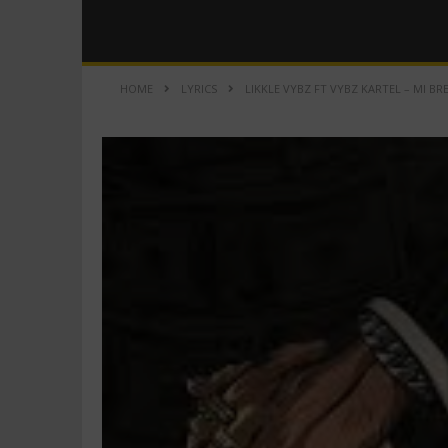
HOME
LYRICS
LIKKLE VYBZ FT VYBZ KARTEL – MI BRE