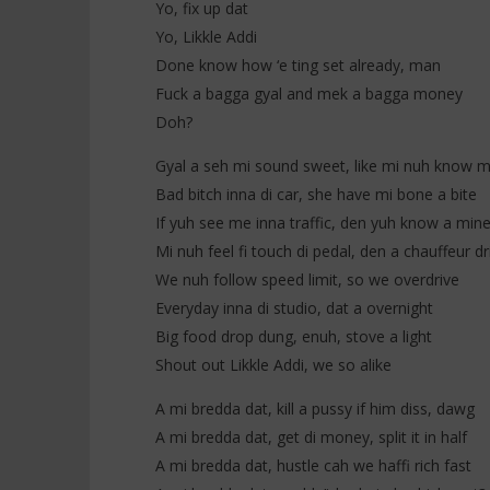
Yo, fix up dat
NOW VIEWING
Yo, Likkle Addi
Fireboy D
(Lyrics)
Likkle Vybz ft Vybz Kartel – Mi
Done know how ‘e ting set already, man
BREDDA (Lyrics)
3
Fuck a bagga gyal and mek a bagga money
janvier
3
Doh?
2026
janvier
Stone
2026
Stone
Gyal a seh mi sound sweet, like mi nuh know m
Bad bitch inna di car, she have mi bone a bite
If yuh see me inna traffic, den yuh know a min
Mi nuh feel fi touch di pedal, den a chauffeur dr
We nuh follow speed limit, so we overdrive
Everyday inna di studio, dat a overnight
Big food drop dung, enuh, stove a light
Shout out Likkle Addi, we so alike
A mi bredda dat, kill a pussy if him diss, dawg
A mi bredda dat, get di money, split it in half
A mi bredda dat, hustle cah we haffi rich fast