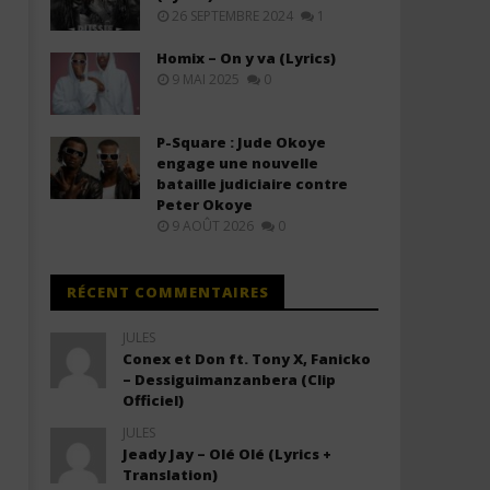
26 SEPTEMBRE 2024
1
FIFA Sound - Echo (FIFA World Cup
GOOD GOOD GOD - Rhoda I
Homix – On y va (Lyrics)
2026™) Lyrics (ft. Daddy Yankee,
(Lyrics)
9 MAI 2025
0
Shenseea)
3
janvier
3
2026
janvier
Stone
P-Square : Jude Okoye
2026
Stone
engage une nouvelle
bataille judiciaire contre
Peter Okoye
9 AOÛT 2026
0
RÉCENT COMMENTAIRES
JULES
Conex et Don ft. Tony X, Fanicko
– Dessiguimanzanbera (Clip
Officiel)
JULES
Jeady Jay – Olé Olé (Lyrics +
Translation)