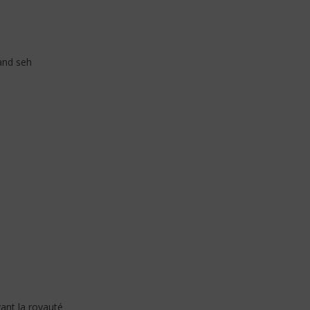
and seh
ant la royauté