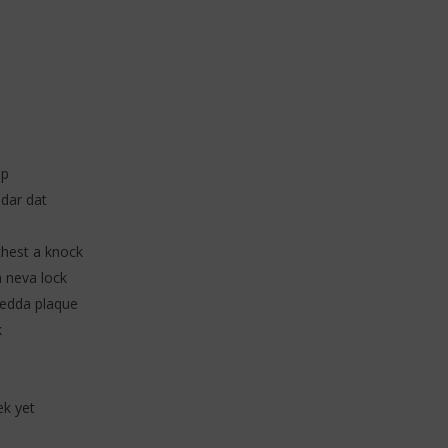
op
ddar dat
chest a knock
h neva lock
nedda plaque
k
ek yet