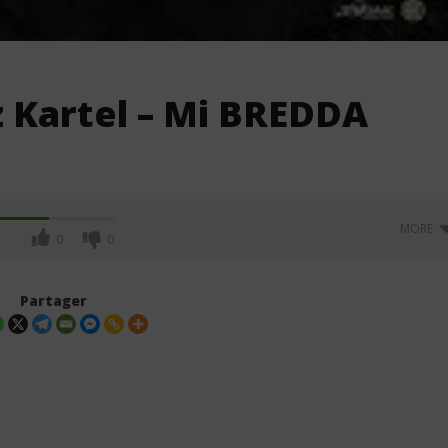
z Kartel – Mi BREDDA
MORE
0
0
Partager