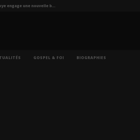
P-Square : Jude Okoye engage une nouvelle bataille judiciaire contre Peter Okoye
La Mano 1.9 ft. Ninho & Play To Sky – FBI (Lyrics)
s – Caméra (Lyrics)
Cruel Santino – International Collector (Lyrics)
Oz (Lyrics)
TUALITÉS
GOSPEL & FOI
BIOGRAPHIES
P-Square : Jude Okoye engage une nouvelle bataille judiciaire contre Peter Okoye