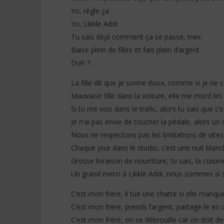
Yo, règle ça
Yo, Likkle Addi
Tu sais déjà comment ça se passe, mec
Baise plein de filles et fais plein d’argent
Doh ?
La fille dit que je sonne doux, comme si je ne 
Mauvaise fille dans la voiture, elle me mord les
Si tu me vois dans le trafic, alors tu sais que c’
Je n’ai pas envie de toucher la pédale, alors un 
Nous ne respectons pas les limitations de vite
Chaque jour dans le studio, c’est une nuit blan
Grosse livraison de nourriture, tu sais, la cuisin
Un grand merci à Likkle Addi, nous sommes si 
C’est mon frère, il tue une chatte si elle manqu
C’est mon frère, prends l’argent, partage-le en 
C’est mon frère, on se débrouille car on doit de