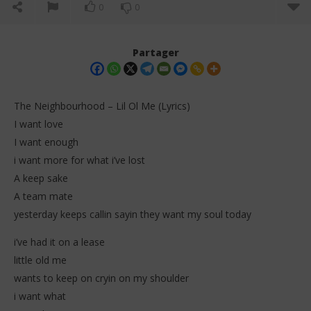
0
0
Partager
The Neighbourhood – Lil Ol Me (Lyrics)
I want love
I want enough
i want more for what i’ve lost
A keep sake
A team mate
yesterday keeps callin sayin they want my soul today
NOW VIEWING
i’ve had it on a lease
The Neighbourhood – Lil Ol Me (Lyrics)
Da
Tr
little old me
8
décembre
8
wants to keep on cryin on my shoulder
2025
dé
Stone
i want what
202
S