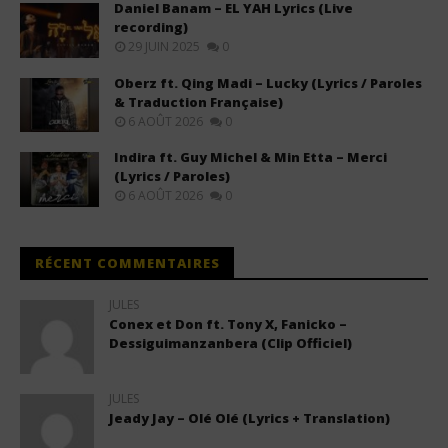
Daniel Banam – EL YAH Lyrics (Live
recording)
29 JUIN 2025
0
Oberz ft. Qing Madi – Lucky (Lyrics / Paroles
& Traduction Française)
6 AOÛT 2026
0
Indira ft. Guy Michel & Min Etta – Merci
(Lyrics / Paroles)
6 AOÛT 2026
0
RÉCENT COMMENTAIRES
JULES
Conex et Don ft. Tony X, Fanicko –
Dessiguimanzanbera (Clip Officiel)
JULES
Jeady Jay – Olé Olé (Lyrics + Translation)