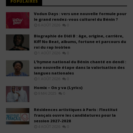
POPULAIRES
Vodun Days : vers une nouvelle formule pour
le grand rendez-vous culturel du Bénin ?
6 AOÛT 2026
0
Biographie de Didi B : âge, origine, carrière,
Kiff No Beat, albums, fortune et parcours du
roi du rap ivoirien
1 AOÛT 2026
0
L’hymne national du Bénin chanté en dendi :
une nouvelle étape dans la valorisation des
langues nationales
1 AOÛT 2026
0
Homix – On y va (Lyrics)
9 MAI 2025
0
Résidences artistiques à Paris : l’Institut
français ouvre les candidatures pour la
session 2027-2028
4 AOÛT 2026
0