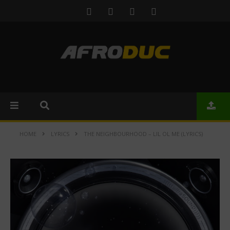
HOME
LYRICS
THE NEIGHBOURHOOD – LIL OL ME (LYRICS)