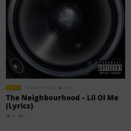
8 décembre 2025
Stone
LYRICS
The Neighbourhood – Lil Ol Me
(Lyrics)
0
28