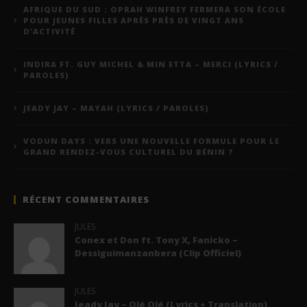
AFRIQUE DU SUD : OPRAH WINFREY FERMERA SON ÉCOLE
POUR JEUNES FILLES APRÈS PRÈS DE VINGT ANS
D’ACTIVITÉ
INDIRA FT. GUY MICHEL & MIN ETTA – MERCI (LYRICS /
PAROLES)
JEADY JAY – MAYAH (LYRICS / PAROLES)
VODUN DAYS : VERS UNE NOUVELLE FORMULE POUR LE
GRAND RENDEZ-VOUS CULTUREL DU BÉNIN ?
RÉCENT COMMENTAIRES
JULES
Conex et Don ft. Tony X, Fanicko –
Dessiguimanzanbera (Clip Officiel)
JULES
Jeady Jay – Olé Olé (Lyrics + Translation)