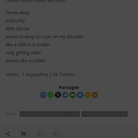
i keep treatin myself like trash
throw away
insecurity
little old me
wants to keep on cryin on my shoulder
like a child in a stroller
only getting older
broken like a soldier
Visites : 1 Aujourd’hui | 28 Totales
Partager
TAGS:
PAROLES DE CHANSONS | USA
THE NEIGHBOURHOOD
0
0