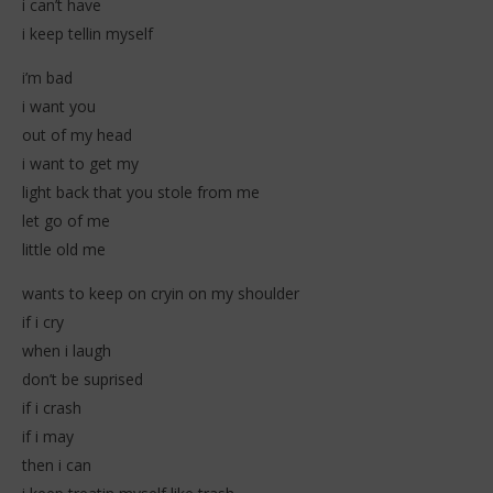
i can’t have
i keep tellin myself
i’m bad
i want you
out of my head
i want to get my
light back that you stole from me
let go of me
little old me
wants to keep on cryin on my shoulder
if i cry
when i laugh
don’t be suprised
if i crash
if i may
then i can