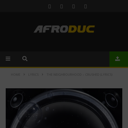
HOME
LYRICS
THE NEIGHBOURHOOD – CRUSHED (LYRICS)