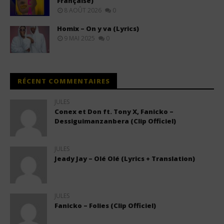
Française)
8 AOÛT 2026
0
Homix – On y va (Lyrics)
9 MAI 2025
0
RÉCENT COMMENTAIRES
JULES
Conex et Don ft. Tony X, Fanicko –
Dessiguimanzanbera (Clip Officiel)
JULES
Jeady Jay – Olé Olé (Lyrics + Translation)
JULES
Fanicko – Folies (Clip Officiel)