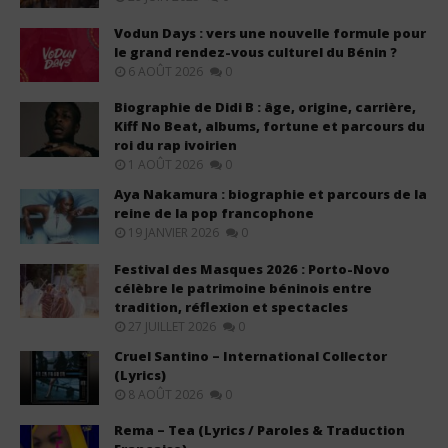
Vodun Days : vers une nouvelle formule pour
le grand rendez-vous culturel du Bénin ?
6 AOÛT 2026
0
Biographie de Didi B : âge, origine, carrière,
Kiff No Beat, albums, fortune et parcours du
roi du rap ivoirien
1 AOÛT 2026
0
Aya Nakamura : biographie et parcours de la
reine de la pop francophone
19 JANVIER 2026
0
Festival des Masques 2026 : Porto-Novo
célèbre le patrimoine béninois entre
tradition, réflexion et spectacles
27 JUILLET 2026
0
Cruel Santino – International Collector
(Lyrics)
8 AOÛT 2026
0
Rema – Tea (Lyrics / Paroles & Traduction