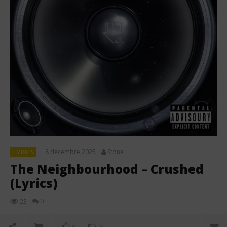
8 décembre 2025
Stone
LYRICS
The Neighbourhood – Crushed
(Lyrics)
0
23