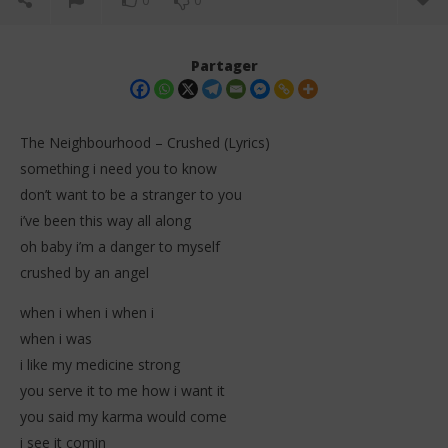
0
0
Partager
The Neighbourhood – Crushed (Lyrics)
something i need you to know
don’t want to be a stranger to you
i’ve been this way all along
oh baby i’m a danger to myself
crushed by an angel
NOW VIEWING
when i when i when i
when i was
The Neighbourhood – Crushed (Lyrics)
Da
Tr
i like my medicine strong
8
décembre
8
you serve it to me how i want it
2025
dé
Stone
you said my karma would come
202
S
i see it comin