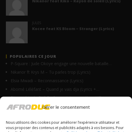
Nikanor feat Kiko – Rayon de soleil (Lyrics)
JULES
Kocee feat KS Bloom – Stranger (Lyrics)
POPULAIRES CE JOUR
P-Square : Jude Okoye engage une nouvelle bataille…
Nikanor ft Krys M – Tu parles trop (Lyrics)
Elsia Mwadi – Reconnaissance (Lyrics)
Abomé Léléfant – Quand je vais dja (Lyrics +…
Biographie de Didi B : âge, origine, carrière, Kiff…
Lil Jay Bingerack ft. Gims – Caméra (Lyrics)
Gérer le consentement
La Mano 1.9 ft. Ninho & Play To Sky – FBI…
Nous utilisons des cookies pour améliorer l’expérience utilisateur et
Sindika feat Didi B – Rodela (Lyrics)
vous proposer des contenus et publicités adaptés à vos besoins. Pour
Bobo Wê – My life (Lyrics)