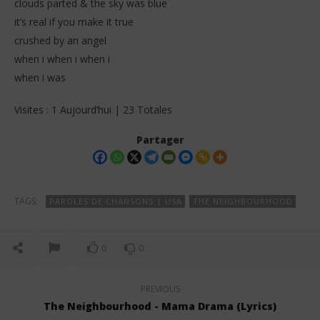
clouds parted & the sky was blue
it’s real if you make it true
crushed by an angel
when i when i when i
when i was
Visites : 1 Aujourd’hui | 23 Totales
Partager
TAGS:
PAROLES DE CHANSONS | USA
THE NEIGHBOURHOOD
0
0
PREVIOUS
The Neighbourhood - Mama Drama (Lyrics)