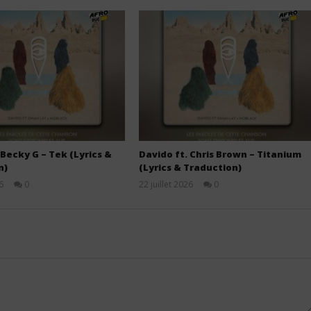
 Becky G – Tek (Lyrics &
Davido ft. Chris Brown – Titanium
n)
(Lyrics & Traduction)
6
0
22 juillet 2026
0
Stone
Stone