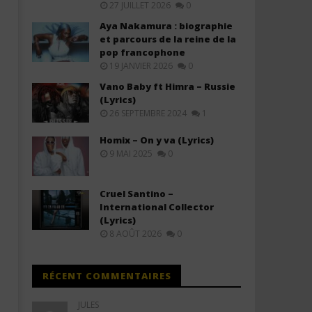
27 JUILLET 2026
0
Aya Nakamura : biographie
et parcours de la reine de la
pop francophone
19 JANVIER 2026
0
Vano Baby ft Himra – Russie
Davido ft. Chris Brown – Titanium
Davido ft. YG Marley – A
(Lyrics)
(Lyrics & Traduction)
(Lyrics & Traduction)
26 SEPTEMBRE 2024
1
27
27
juillet
juillet
Homix – On y va (Lyrics)
2025
2025
9 MAI 2025
0
Stone
Stone
Cruel Santino –
International Collector
(Lyrics)
8 AOÛT 2026
0
RÉCENT COMMENTAIRES
JULES