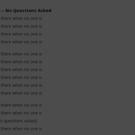
 – No Questions Asked
be there when no one is
be there when no one is
be there when no one is
be there when no one is
. Leon Thomas - Tell
Davido ft. Becky G - Tek (Lyrics &
 (Lyrics & Traduction)
Traduction)
be there when no one is
27
juillet
be there when no one is
2025
Stone
be there when no one is
be there when no one is
be there when no one is
be there when no one is
be there when no one is
be there when no one is
o questions asked)
be there when no one is