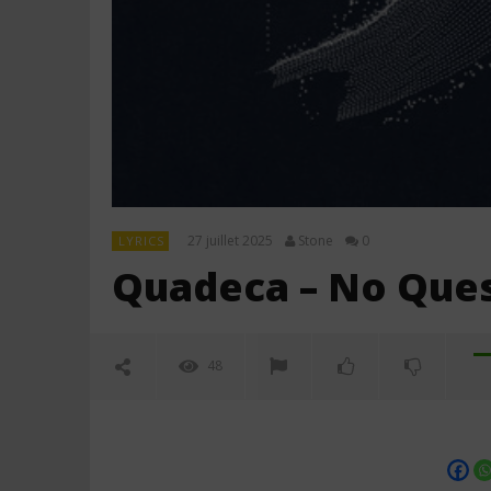
27 juillet 2025
Stone
0
LYRICS
Quadeca – No Ques
48