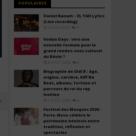
POPULAIRES
Daniel Banam – EL YAH Lyrics
(Live recording)
29 JUIN 2025
0
Vodun Days : vers une
nouvelle formule pour le
grand rendez-vous culturel
du Bénin ?
6 AOÛT 2026
0
Biographie de Didi B : âge,
origine, carrière, Kiff No
Beat, albums, fortune et
parcours du roi du rap
ivoirien
1 AOÛT 2026
0
Festival des Masques 2026 :
Porto-Novo célèbre le
patrimoine béninois entre
tradition, réflexion et
spectacles