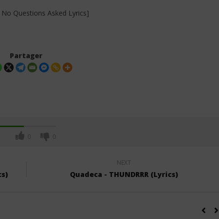
 No Questions Asked Lyrics]
Partager
0
0
NEXT
cs)
Quadeca - THUNDRRR (Lyrics)