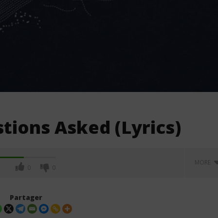
tions Asked (Lyrics)
MORE
0
0
Partager