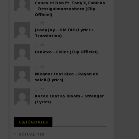
Conex et Don ft. Tony X, Fanicko
– Dessiguimanzanbera (Clip
Officiel)
JULES
Jeady Jay – Olé Olé (Lyrics +
Translation)
JULES
Fanicko – Folies (Clip Officiel)
JULES
Nikanor feat Kiko – Rayon de
soleil (Lyrics)
JULES
Kocee feat KS Bloom – Stranger
(Lyrics)
CATÉGORIES
ACTUALITÉS