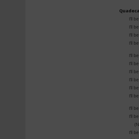
Quadeca
I’ll 
I’ll 
NOW VIEWING
I’ll 
I’ll 
Quadeca – No Questions Asked
Davido ft
(Lyrics)
Everybody
I’ll 
27
27
juillet
juillet
I’ll 
2025
2025
Stone
Stone
I’ll 
I’ll 
I’ll 
I’ll 
I’ll 
I’ll 
(N
I’ll 