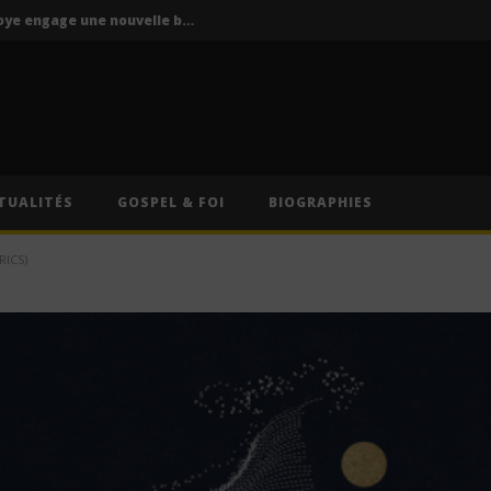
P-Square : Jude Okoye engage une nouvelle bataille judiciaire contre Peter Okoye
La Mano 1.9 ft. Ninho & Play To Sky – FBI (Lyrics)
s – Caméra (Lyrics)
Cruel Santino – International Collector (Lyrics)
Oz (Lyrics)
TUALITÉS
GOSPEL & FOI
BIOGRAPHIES
P-Square : Jude Okoye engage une nouvelle bataille judiciaire contre Peter Okoye
ICS)