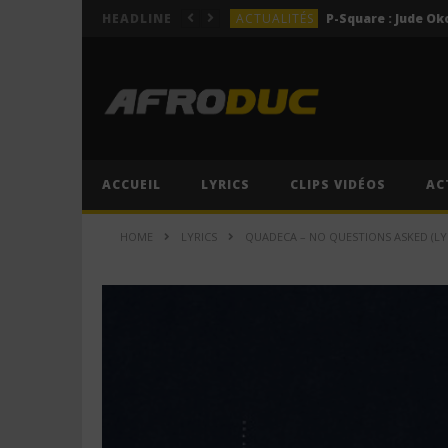
ACTUALITÉS
HEADLINE
LYRICS
LYRICS
Lil Jay Bingerack ft. Gim
LYRICS
LYRICS
Cruel Santino ft. Jeriq – 
ACCUEIL
LYRICS
CLIPS VIDÉOS
AC
ACTUALITÉS
HOME
LYRICS
QUADECA – NO QUESTIONS ASKED (LYR