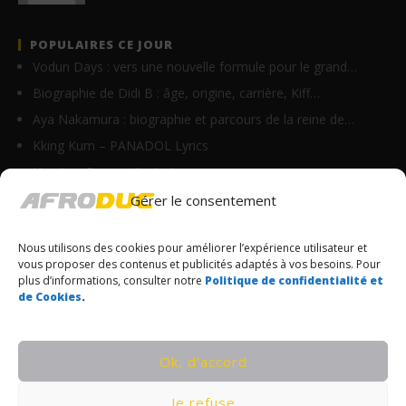
POPULAIRES CE JOUR
Vodun Days : vers une nouvelle formule pour le grand…
Biographie de Didi B : âge, origine, carrière, Kiff…
Aya Nakamura : biographie et parcours de la reine de…
Kking Kum – PANADOL Lyrics
Homix – On y va (Lyrics)
Daniel Banam – EL YAH Lyrics (Live recording)
Gérer le consentement
Suspect 95 ft Roseline Layo – Explications (Lyrics)
Nous utilisons des cookies pour améliorer l’expérience utilisateur et
Ghix – Axelerine Merryline (Lyrics)
vous proposer des contenus et publicités adaptés à vos besoins. Pour
Kerchak – D (Lyrics)
plus d’informations, consulter notre
Politique de confidentialité et
de Cookies
.
Zeynab ft Miguelito – Lonbo (Lyrics)
© Copyrights Afroduc | Tous droits réservés
Ok, d’accord
CONDITIONS GÉNÉRALES
Je refuse