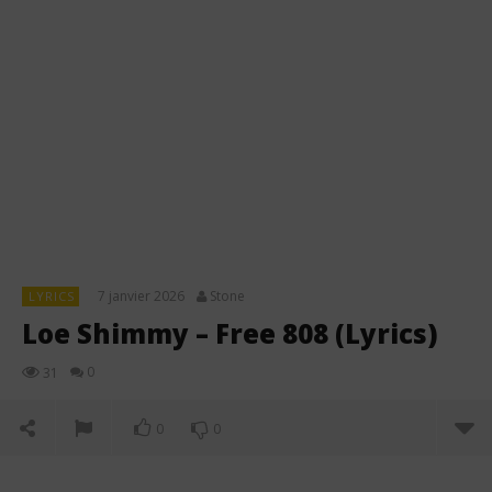
7 janvier 2026
Stone
LYRICS
Loe Shimmy – Free 808 (Lyrics)
0
31
0
0