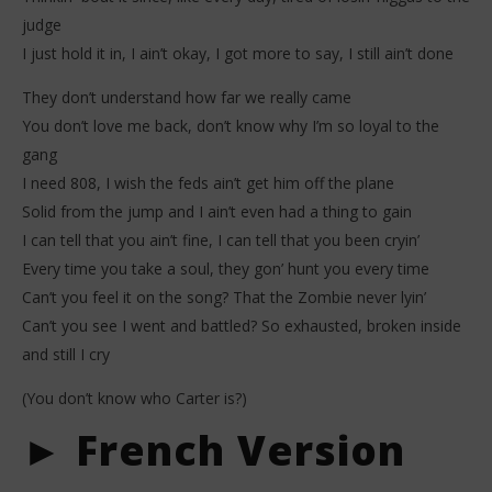
judge
I just hold it in, I ain’t okay, I got more to say, I still ain’t done
They don’t understand how far we really came
You don’t love me back, don’t know why I’m so loyal to the
gang
I need 808, I wish the feds ain’t get him off the plane
Solid from the jump and I ain’t even had a thing to gain
I can tell that you ain’t fine, I can tell that you been cryin’
Every time you take a soul, they gon’ hunt you every time
Can’t you feel it on the song? That the Zombie never lyin’
Can’t you see I went and battled? So exhausted, broken inside
and still I cry
(You don’t know who Carter is?)
► French Version