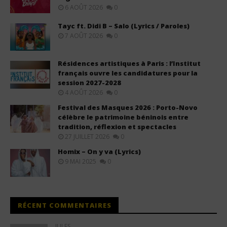
6 AOÛT 2026
0
Tayc ft. Didi B – Salo (Lyrics / Paroles)
7 AOÛT 2026
0
Résidences artistiques à Paris : l’Institut
français ouvre les candidatures pour la
session 2027-2028
4 AOÛT 2026
0
Festival des Masques 2026 : Porto-Novo
célèbre le patrimoine béninois entre
tradition, réflexion et spectacles
27 JUILLET 2026
0
Homix – On y va (Lyrics)
9 MAI 2025
0
RÉCENT COMMENTAIRES
JULES