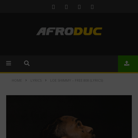
HOME
LYRICS
LOE SHIMMY – FREE 808 (LYRICS)