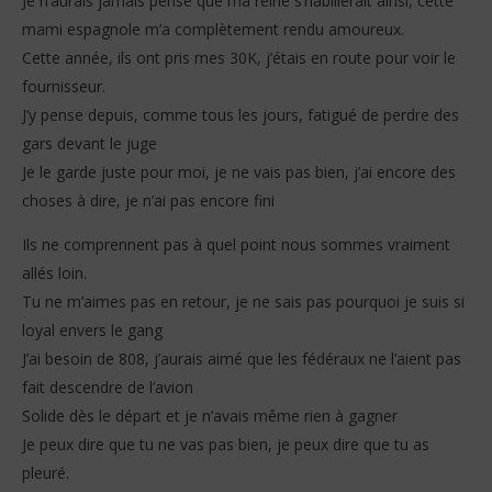
Je n’aurais jamais pensé que ma reine s’habillerait ainsi, cette
mami espagnole m’a complètement rendu amoureux.
Cette année, ils ont pris mes 30K, j’étais en route pour voir le
fournisseur.
J’y pense depuis, comme tous les jours, fatigué de perdre des
gars devant le juge
Je le garde juste pour moi, je ne vais pas bien, j’ai encore des
choses à dire, je n’ai pas encore fini
Ils ne comprennent pas à quel point nous sommes vraiment
allés loin.
Tu ne m’aimes pas en retour, je ne sais pas pourquoi je suis si
loyal envers le gang
J’ai besoin de 808, j’aurais aimé que les fédéraux ne l’aient pas
fait descendre de l’avion
Solide dès le départ et je n’avais même rien à gagner
Je peux dire que tu ne vas pas bien, je peux dire que tu as
pleuré.