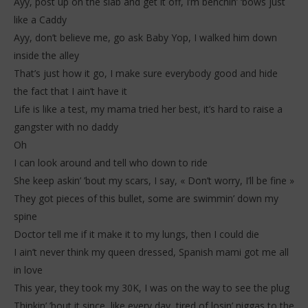
Ayy, post up on the slab and get it off, I’m benchin’ ‘bows just
like a Caddy
Ayy, don’t believe me, go ask Baby Yop, I walked him down
inside the alley
That’s just how it go, I make sure everybody good and hide
the fact that I ain’t have it
Life is like a test, my mama tried her best, it’s hard to raise a
gangster with no daddy
Oh
I can look around and tell who down to ride
She keep askin’ ’bout my scars, I say, « Don’t worry, I’ll be fine »
They got pieces of this bullet, some are swimmin’ down my
spine
Doctor tell me if it make it to my lungs, then I could die
I ain’t never think my queen dressed, Spanish mami got me all
in love
This year, they took my 30K, I was on the way to see the plug
Thinkin’ ’bout it since, like every day, tired of losin’ niggas to the