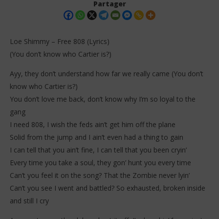
Partager
Loe Shimmy – Free 808 (Lyrics)
(You don’t know who Cartier is?)
Ayy, they don’t understand how far we really came (You don’t
know who Cartier is?)
You don’t love me back, don’t know why I’m so loyal to the
gang
NOW VIEWING
I need 808, I wish the feds ain’t get him off the plane
Solid from the jump and I ain’t even had a thing to gain
Loe Shimmy – Free 808 (Lyrics)
Da
Tr
I can tell that you ain’t fine, I can tell that you been cryin’
7
janvier
7
Every time you take a soul, they gon’ hunt you every time
2026
jan
Stone
Can’t you feel it on the song? That the Zombie never lyin’
202
S
Can’t you see I went and battled? So exhausted, broken inside
and still I cry