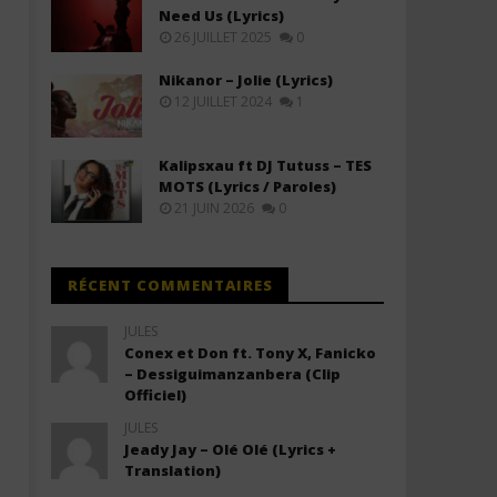
(Lyrics & Traduction)
(Lyrics & Traduction)
Need Us (Lyrics)
26 JUILLET 2025
0
12
12
octobre
octobre
2025
2025
Nikanor – Jolie (Lyrics)
Stone
Stone
12 JUILLET 2024
1
Kalipsxau ft DJ Tutuss – TES
MOTS (Lyrics / Paroles)
21 JUIN 2026
0
RÉCENT COMMENTAIRES
JULES
Conex et Don ft. Tony X, Fanicko
– Dessiguimanzanbera (Clip
Officiel)
JULES
Jeady Jay – Olé Olé (Lyrics +
Translation)