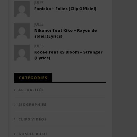
JULES
Fanicko – Folies (Clip Officiel)
JULES
Nikanor feat Kiko – Rayon de
soleil (Lyrics)
JULES
Kocee feat KS Bloom – Stranger
(Lyrics)
CATÉGORIES
ACTUALITÉS
BIOGRAPHIES
CLIPS VIDÉOS
GOSPEL & FOI