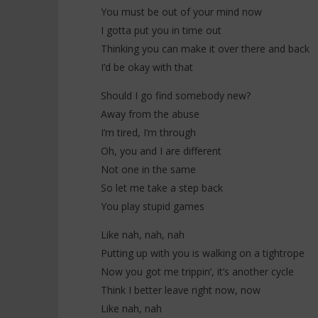
Everybody
You must be out of your mind now
12
octobre
12
I gotta put you in time out
2025
octobre
Stone
Thinking you can make it over there and back
2025
Stone
I’d be okay with that
Should I go find somebody new?
Away from the abuse
I’m tired, I’m through
Oh, you and I are different
Not one in the same
So let me take a step back
You play stupid games
Like nah, nah, nah
Putting up with you is walking on a tightrope
Now you got me trippin’, it’s another cycle
Think I better leave right now, now
Like nah, nah