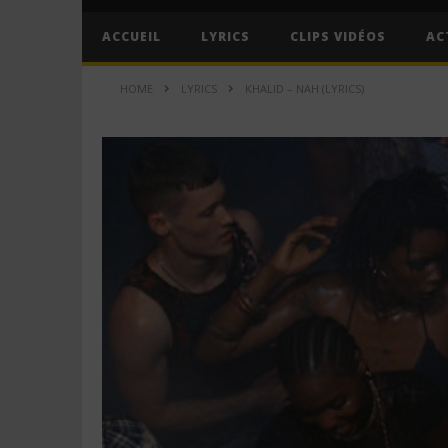
ACCUEIL
LYRICS
CLIPS VIDÉOS
AC
HOME
LYRICS
KHALID – NAH (LYRICS)