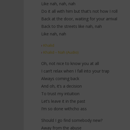
Like nah, nah, nah
Do it all with him but that’s not how I roll
Back at the door, waiting for your arrival
Back to the streets like nah, nah
Like nah, nah
›
Khalid
›
Khalid – Nah (Audio)
Oh, not nice to know you at all
I can’t relax when I fall into your trap
Always coming back
And oh, it’s a decision
To trust my intuition
Let’s leave it in the past
I’m so done withcho ass
Should I go find somebody new?
Away from the abuse