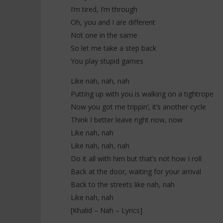
I’m tired, I’m through
Oh, you and I are different
Not one in the same
So let me take a step back
You play stupid games
Like nah, nah, nah
Putting up with you is walking on a tightrope
Now you got me trippin’, it’s another cycle
Think I better leave right now, now
Like nah, nah
Like nah, nah, nah
Do it all with him but that’s not how I roll
Back at the door, waiting for your arrival
Back to the streets like nah, nah
Like nah, nah
[Khalid – Nah – Lyrics]