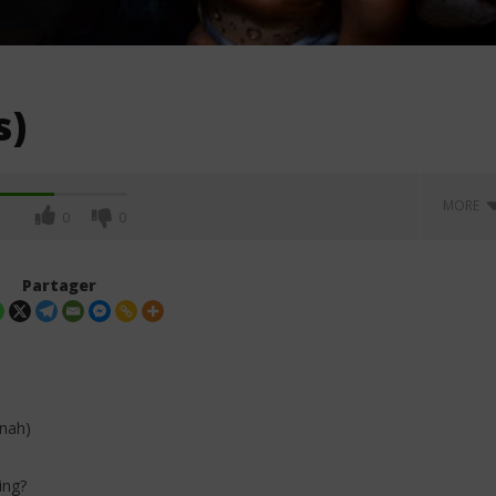
s)
MORE
0
0
Partager
 nah)
ing?
. Leon Thomas - Tell
Davido ft. Becky G - Tek (Lyrics &