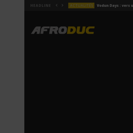
ACTUALITÉS
HEADLINE
LYRICS
Himra – Plus de love (Lyr
LYRICS
Anitta – Azul (Lyrics & 
LYRICS
LYRICS
ACTUALITÉS