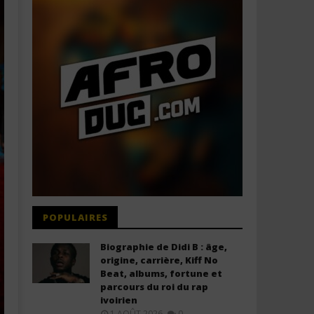
POPULAIRES
Biographie de Didi B : âge,
origine, carrière, Kiff No
Beat, albums, fortune et
parcours du roi du rap
ivoirien
1 AOÛT 2026
0