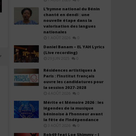
L’hymne national du Bénin
chanté en dendi : une
nouvelle étape dans la
valorisation des langues
nationales
1 AOÛT 2026
0
Daniel Banam – EL YAH Lyrics
(Live recording)
29 JUIN 2025
0
Résidences artistiques à
Paris : l’Institut français
ouvre les candidatures pour
la session 2027-2028
4 AOÛT 2026
0
Mérite et Mémoire 2026 : les
légendes de la musique
béninoise à l’honneur avant
la fête de l’Indépendance
3 AOÛT 2026
0
Davido ft. Chris Brown – Titanium
Davido ft. YG Marley – A
Rob49 feat Loe Shimmy – I