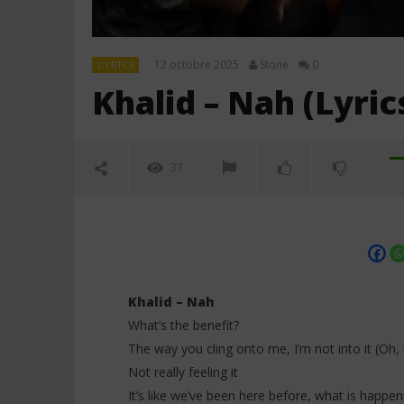
12 octobre 2025
Stone
0
LYRICS
Khalid – Nah (Lyric
37
Khalid – Nah
What’s the benefit?
The way you cling onto me, I’m not into it (Oh,
NOW VIEWING
Not really feeling it
It’s like we’ve been here before, what is happen
Khalid – Nah (Lyrics)
Davido ft