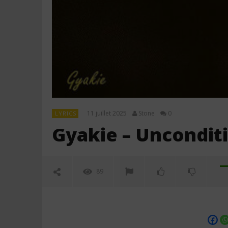
11 juillet 2025
Stone
0
LYRICS
Gyakie – Unconditi
89