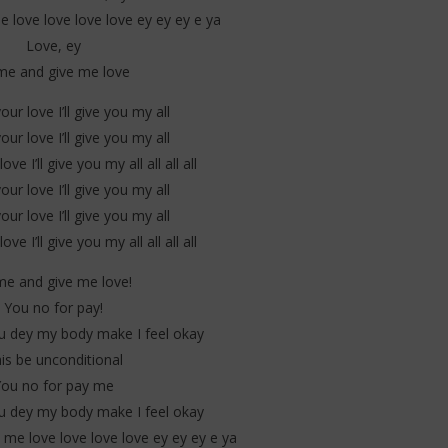
 love love love love ey ey ey e ya
Love, ey
e and give me love
ur love I’ll give you my all
ur love I’ll give you my all
ve I’ll give you my all all all all
ur love I’ll give you my all
ur love I’ll give you my all
ve I’ll give you my all all all all
e and give me love!
You no for pay!
 dey my body make I feel okay
is be unconditional
You no for pay me
 dey my body make I feel okay
 me love love love love ey ey ey e ya