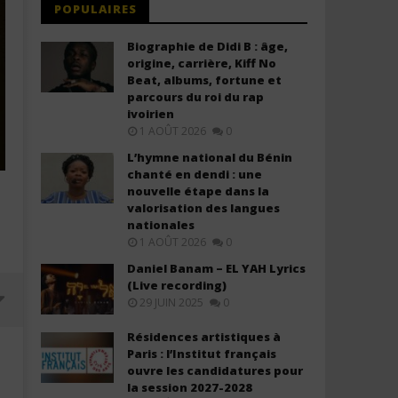
POPULAIRES
Biographie de Didi B : âge,
origine, carrière, Kiff No
Beat, albums, fortune et
parcours du roi du rap
ivoirien
1 AOÛT 2026
0
L’hymne national du Bénin
chanté en dendi : une
nouvelle étape dans la
valorisation des langues
nationales
1 AOÛT 2026
0
Daniel Banam – EL YAH Lyrics
(Live recording)
29 JUIN 2025
0
Résidences artistiques à
Paris : l’Institut français
ouvre les candidatures pour
la session 2027-2028