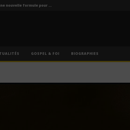
Vodun Days : vers une nouvelle formule pour le grand rendez-vous culturel du Bénin ?
ics / Paroles)
Traduction Française)
Anitta – Divino Sexual (Lyrics & Traduction Française)
Anitta – Pra Você Gostar De Mim (Lyrics & Traduction)
TUALITÉS
GOSPEL & FOI
BIOGRAPHIES
Vodun Days : vers une nouvelle formule pour le grand rendez-vous culturel du Bénin ?