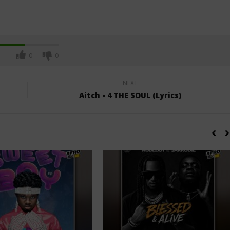
0
0
NEXT
Aitch - 4 THE SOUL (Lyrics)