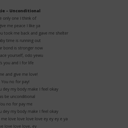
ie – Unconditional
 only one I think of
ive me peace I like ya
 you took me back and gave me shelter
by time is running out
. Black Sherif – Amazing
Kuami Eugene – I'm Hurt (Lyrics &
rics & Traduction)
Traduction)
r bond is stronger now
11
race yourself, odo yewu
juillet
t’s you and I for life
2025
Stone
e and give me love!
You no for pay!
 dey my body make I feel okay
is be unconditional
You no for pay me
 dey my body make I feel okay
 me love love love love ey ey ey e ya
e love love love, ey