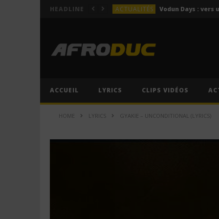
ACTUALITÉS
HEADLINE
LYRICS
Himra – Plus de love (Lyr
LYRICS
Anitta – Azul (Lyrics & 
LYRICS
LYRICS
ACCUEIL
LYRICS
CLIPS VIDÉOS
AC
ACTUALITÉS
HOME
LYRICS
GYAKIE – UNCONDITIONAL (LYRICS)