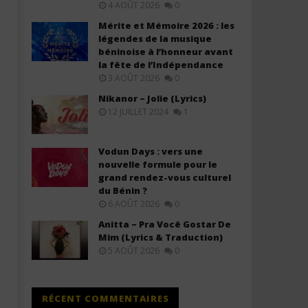
4 AOÛT 2026
0
Mérite et Mémoire 2026 : les
légendes de la musique
béninoise à l’honneur avant
la fête de l’Indépendance
3 AOÛT 2026
0
Nikanor – Jolie (Lyrics)
Rudeboy ft. Sarkodie – Blessed &
Kuami Eugene ft Gyakie -
Alive (Lyrics)
Stranger (Lyrics + Traduc
12 JUILLET 2024
1
français)
11
juillet
11
2025
Vodun Days : vers une
juillet
Stone
2025
nouvelle formule pour le
Stone
grand rendez-vous culturel
du Bénin ?
6 AOÛT 2026
0
Anitta – Pra Você Gostar De
Mim (Lyrics & Traduction)
5 AOÛT 2026
0
RÉCENT COMMENTAIRES