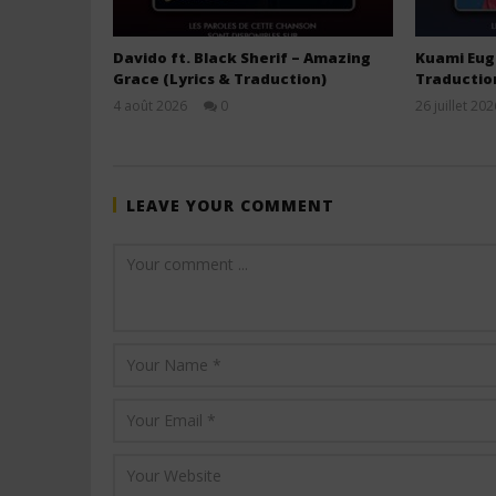
Davido ft. Black Sherif – Amazing
Kuami Euge
Grace (Lyrics & Traduction)
Traductio
4 août 2026
0
26 juillet 202
Stone
LEAVE YOUR COMMENT