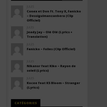
JULES
Conex et Don ft. Tony X, Fanicko
– Dessiguimanzanbera (Clip
Officiel)
JULES
Jeady Jay – Olé Olé (Lyrics +
Translation)
JULES
Fanicko – Folies (Clip Officiel)
JULES
Nikanor feat Kiko – Rayon de
soleil (Lyrics)
JULES
Kocee feat KS Bloom – Stranger
(Lyrics)
CATÉGORIES