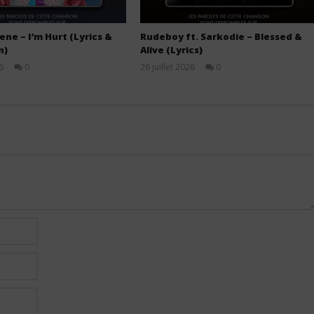
ne – I’m Hurt (Lyrics &
Rudeboy ft. Sarkodie – Blessed &
n)
Alive (Lyrics)
6
0
26 juillet 2026
0
Stone
Stone