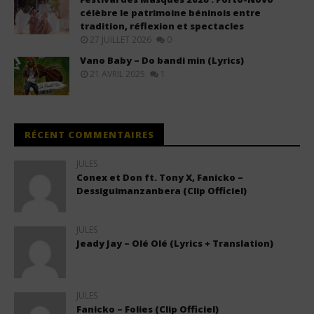
célèbre le patrimoine béninois entre
tradition, réflexion et spectacles
27 JUILLET 2026
0
Vano Baby – Do bandi min (Lyrics)
21 AVRIL 2025
1
RÉCENT COMMENTAIRES
JULES
Conex et Don ft. Tony X, Fanicko –
Dessiguimanzanbera (Clip Officiel)
JULES
Jeady Jay – Olé Olé (Lyrics + Translation)
JULES
Fanicko – Folies (Clip Officiel)