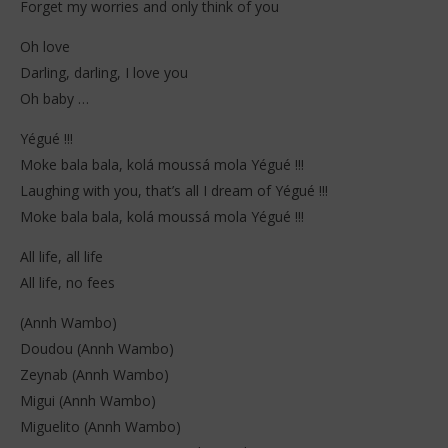
Forget my worries and only think of you
Oh love
Darling, darling, I love you
Oh baby …
Yégué !!!
Moke bala bala, kolá moussá mola Yégué !!!
Laughing with you, that’s all I dream of Yégué !!!
Moke bala bala, kolá moussá mola Yégué !!!
All life, all life
All life, no fees
(Annh Wambo)
Doudou (Annh Wambo)
Zeynab (Annh Wambo)
Migui (Annh Wambo)
Miguelito (Annh Wambo)