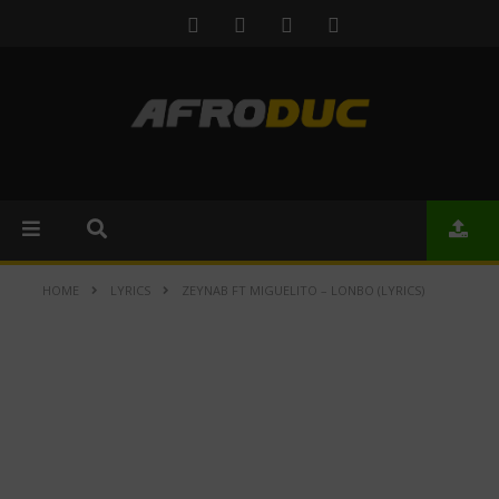
HOME
LYRICS
ZEYNAB FT MIGUELITO – LONBO (LYRICS)