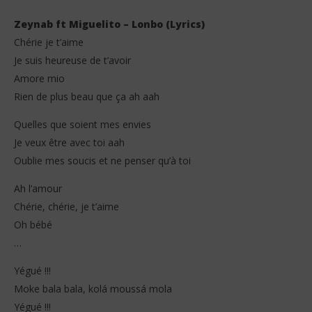
Zeynab ft Miguelito – Lonbo (Lyrics)
Chérie je t’aime
Je suis heureuse de t’avoir
Amore mio
Rien de plus beau que ça ah aah
Quelles que soient mes envies
NOW VIEWING
Je veux être avec toi aah
Oublie mes soucis et ne penser qu’à toi
Zeynab ft Miguelito – Lonbo (Lyrics)
Cri
31
31
Ah l’amour
janvier
jan
2026
202
Chérie, chérie, je t’aime
Stone
S
Oh bébé
…
Yégué !!!
Moke bala bala, kolá moussá mola
Yégué !!!