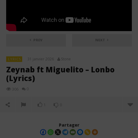
PREV
NEXT
31 janvier 2026
Stone
LYRICS
Zeynab ft Miguelito – Lonbo
(Lyrics)
0
306
1
0
Partager