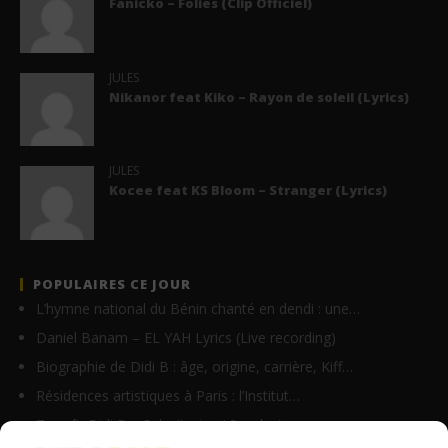
Fanicko – Folies (Clip Officiel)
JULES
Nikanor feat Kiko – Rayon de soleil (Lyrics)
JULES
Kocee feat KS Bloom – Stranger (Lyrics)
POPULAIRES CE JOUR
L’hymne national du Bénin chanté en dendi : une…
Daniel Banam – EL YAH Lyrics (Live recording)
Biographie de Didi B : âge, origine, carrière, Kiff…
Résidences artistiques à Paris : l’Institut…
Tayc ft. Didi B – Salo (Lyrics / Paroles)