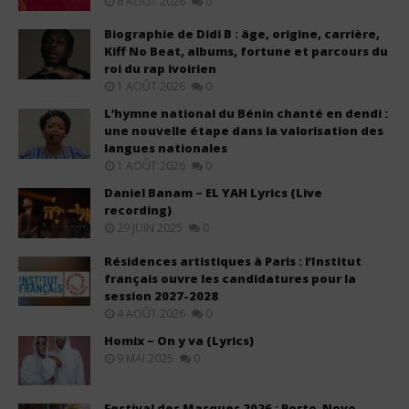
6 AOÛT 2026
0
Biographie de Didi B : âge, origine, carrière,
Kiff No Beat, albums, fortune et parcours du
roi du rap ivoirien
1 AOÛT 2026
0
L’hymne national du Bénin chanté en dendi :
une nouvelle étape dans la valorisation des
langues nationales
1 AOÛT 2026
0
Daniel Banam – EL YAH Lyrics (Live
recording)
29 JUIN 2025
0
Résidences artistiques à Paris : l’Institut
français ouvre les candidatures pour la
session 2027-2028
4 AOÛT 2026
0
Homix – On y va (Lyrics)
9 MAI 2025
0
Festival des Masques 2026 : Porto-Novo