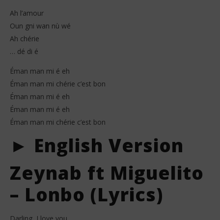
Ah l’amour
Oun gni wan nù wé
Ah chérie
… dé di é
Éman man mi é eh
Éman man mi chérie c’est bon
Éman man mi é eh
Éman man mi é eh
Éman man mi chérie c’est bon
► English Version
Zeynab ft Miguelito
– Lonbo (Lyrics)
Darling, I love you