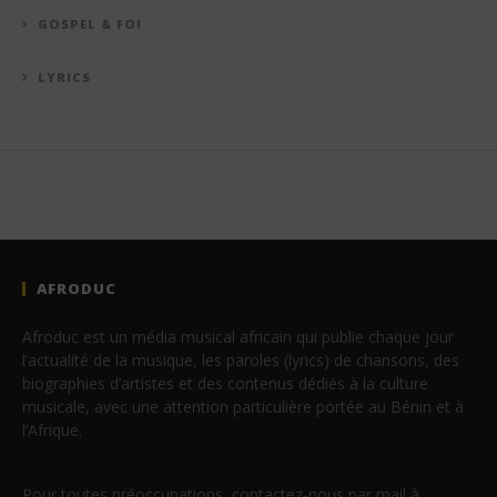
GOSPEL & FOI
LYRICS
AFRODUC
Afroduc est un média musical africain qui publie chaque jour
l’actualité de la musique, les paroles (lyrics) de chansons, des
biographies d’artistes et des contenus dédiés à la culture
musicale, avec une attention particulière portée au Bénin et à
l’Afrique.
Pour toutes préoccupations, contactez-nous par mail à