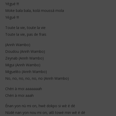
Yégué !!!
Moke bala bala, kolá moussá mola
Yégué !!!
Toute la vie, toute la vie
Toute la vie, pas de frais
(Annh Wambo)
Doudou (Annh Wambo)
Zeynab (Annh Wambo)
Migui (Annh Wambo)
Miguelito (Annh Wambo)
No, no, no, no, no, no (Annh Wambo)
Chéri à moi aaaaaaah
Chéri à moi aaah
Énan yon nù mi on, hwè dokpo si wè é dé
Nùdé nan yon nou mi on, alô towé min wê é dé