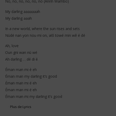
No, no, no, no, no, no (Annh Wambo)
My darling aaaaaaah
My darling aaah
In a new world, where the sun rises and sets
Nùdé nan yon nou mi on, alô towé min wê é dé
Ah, love
Oun gni wan nù wé
Ah darling … dé di é
Éman man mi é eh
Éman man my darling it’s good
Éman man mi é eh
Éman man mi é eh
Éman man mi my darling it’s good
Plus de Lyrics