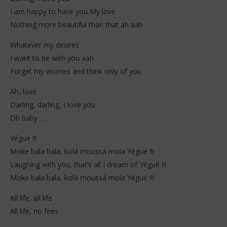
I am happy to have you My love
Nothing more beautiful than that ah aah
Whatever my desires
I want to be with you aah
Forget my worries and think only of you
Ah, love
Darling, darling, I love you
Oh baby …
Yégué !!!
Moke bala bala, kolá moussá mola Yégué !!!
Laughing with you, that’s all I dream of Yégué !!!
Moke bala bala, kolá moussá mola Yégué !!!
All life, all life
All life, no fees