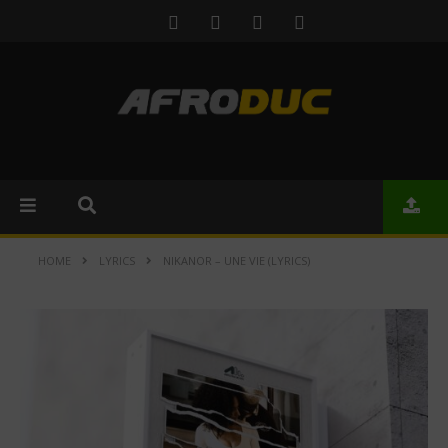
HOME
LYRICS
NIKANOR – UNE VIE (LYRICS)