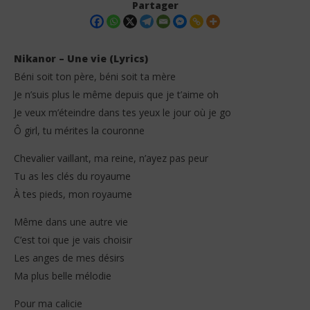
Partager
Nikanor – Une vie (Lyrics)
Béni soit ton père, béni soit ta mère
Je n’suis plus le même depuis que je t’aime oh
Je veux m’éteindre dans tes yeux le jour où je go
Ô girl, tu mérites la couronne
Chevalier vaillant, ma reine, n’ayez pas peur
NOW VIEWING
Tu as les clés du royaume
À tes pieds, mon royaume
Nikanor – Une vie (Lyrics)
Cri
31
31
Même dans une autre vie
janvier
jan
2026
202
C’est toi que je vais choisir
Stone
S
Les anges de mes désirs
Ma plus belle mélodie
Pour ma calicie