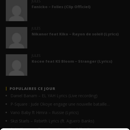
JULES
Fanicko – Folies (Clip Officiel)
JULES
Nikanor feat Kiko – Rayon de soleil (Lyrics)
JULES
Kocee feat KS Bloom – Stranger (Lyrics)
POPULAIRES CE JOUR
Daniel Banam – EL YAH Lyrics (Live recording)
P-Square : Jude Okoye engage une nouvelle bataille…
Vano Baby ft Himra – Russie (Lyrics)
Skzi Starls – Rebirth Lyrics (ft. Aguero Banks)
Paki Chenzu – Tout ira mieux (Clip Officiel)