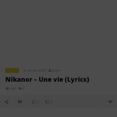
31 janvier 2026
Stone
LYRICS
Nikanor – Une vie (Lyrics)
0
184
0
0