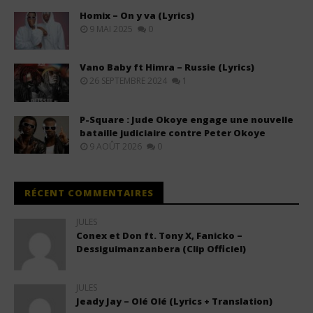
Homix – On y va (Lyrics)
9 MAI 2025
0
Vano Baby ft Himra – Russie (Lyrics)
26 SEPTEMBRE 2024
1
P-Square : Jude Okoye engage une nouvelle
bataille judiciaire contre Peter Okoye
9 AOÛT 2026
0
RÉCENT COMMENTAIRES
JULES
Conex et Don ft. Tony X, Fanicko –
Dessiguimanzanbera (Clip Officiel)
JULES
Jeady Jay – Olé Olé (Lyrics + Translation)