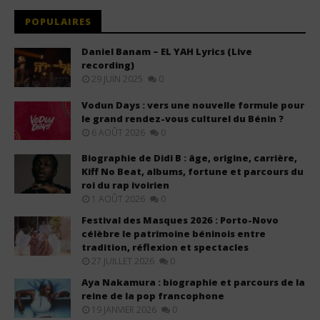
POPULAIRES
Daniel Banam – EL YAH Lyrics (Live
recording)
29 JUIN 2025
0
Vodun Days : vers une nouvelle formule pour
le grand rendez-vous culturel du Bénin ?
6 AOÛT 2026
0
Biographie de Didi B : âge, origine, carrière,
Kiff No Beat, albums, fortune et parcours du
roi du rap ivoirien
1 AOÛT 2026
0
Festival des Masques 2026 : Porto-Novo
célèbre le patrimoine béninois entre
tradition, réflexion et spectacles
27 JUILLET 2026
0
Aya Nakamura : biographie et parcours de la
reine de la pop francophone
19 JANVIER 2026
0