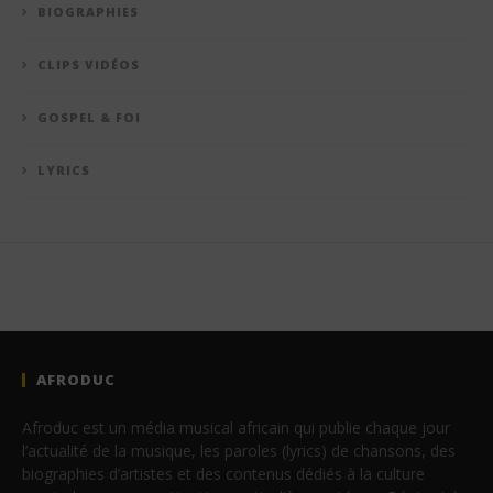
BIOGRAPHIES
CLIPS VIDÉOS
GOSPEL & FOI
LYRICS
AFRODUC
Afroduc est un média musical africain qui publie chaque jour
l’actualité de la musique, les paroles (lyrics) de chansons, des
biographies d’artistes et des contenus dédiés à la culture