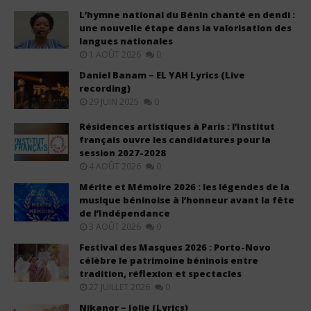
L’hymne national du Bénin chanté en dendi :
une nouvelle étape dans la valorisation des
langues nationales
1 AOÛT 2026
0
Daniel Banam – EL YAH Lyrics (Live
recording)
29 JUIN 2025
0
Résidences artistiques à Paris : l’Institut
français ouvre les candidatures pour la
session 2027-2028
4 AOÛT 2026
0
Mérite et Mémoire 2026 : les légendes de la
musique béninoise à l’honneur avant la fête
de l’Indépendance
3 AOÛT 2026
0
Festival des Masques 2026 : Porto-Novo
célèbre le patrimoine béninois entre
tradition, réflexion et spectacles
27 JUILLET 2026
0
Nikanor – Jolie (Lyrics)