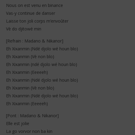
Nous on est venu en binance
Vas-y continue de danser
Laisse ton joli corps m’envoûter
Vè do djitowé min
[Refrain : Madano & Nikanor]
Eh Xixanmin (Ndé djolo wé houn blo)
Eh Xixanmin (Vè non blo)
Eh Xixanmin (ndé djolo wé houn blo)
Eh Xixanmin (Eeeeeh)
Eh Xixanmin (Ndé djolo wé houn blo)
Eh Xixanmin (Vè non blo)
Eh Xixanmin (Ndé djolo wé houn blo)
Eh Xixanmin (Eeeeeh)
[Pont : Madano & Nikanor]
Elle est jolie
La go vorvor non ba kin