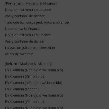
[Pré-refrain : Madano & Nikanor]
Nous on est venu en binance
Vas-y continue de danser
Tant que ton corps peut nous ambiancer
Nous on va te financer
Nous on est venu en binance
Vas-y continue de danser
Laisse ton joli corps m’envoûter
Vè do djitowé min
[Refrain : Madano & Nikanor]
Eh Xixanmin (Ndé djolo wé houn blo)
Eh Xixanmin (Vè non blo)
Eh Xixanmin (ndé djolo wé houn blo)
Eh Xixanmin (Eeeeeh)
Eh Xixanmin (Ndé djolo wé houn blo)
Eh Xixanmin (Vè non blo)
Eh Xixanmin (Ndé djolo wé houn blo)