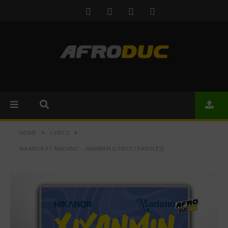
HOME
LYRICS
NIKANOR FT MADANO – XIXANMIN (LYRICS / PAROLES)