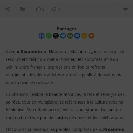
2
0
Partager
Avec
« Xixanmin »
, Nikanor et Madano signent un morceau
résolument festif qui met à l’honneur les sonorités afro du
Bénin. Entre français, expressions en fon et refrains
entraînants, les deux artistes invitent le public à danser dans
une ambiance conviviale.
La chanson célèbre la beauté féminine, la fête et l’énergie des
NOW VIEWING
soirées, tout en multipliant les références à la culture urbaine
béninoise. Son refrain accrocheur et son rythme dansant en
Nikanor ft Madano – Xixanmin (Lyrics / Paroles)
Cri
font un titre taillé pour les pistes de danse et les célébrations.
5
5
juillet
juil
2026
202
Découvrez ci-dessous les paroles complètes de
« Xixanmin
Stone
S