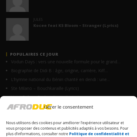
JULES
Kocee feat KS Bloom – Stranger (Lyrics)
POPULAIRES CE JOUR
Vodun Days : vers une nouvelle formule pour le grand…
Biographie de Didi B : âge, origine, carrière, Kiff…
L’hymne national du Bénin chanté en dendi : une…
Ste Milano – Bouchkaraille (Lyrics)
Vano Baby – Do bandi min (Lyrics)
Christian Mukuna – Tu m’as fait du bien (Lyrics)
Gérer le consentement
Axel Merryl feat Santrinos Raphael – Je…
Nous utilisons des cookies pour améliorer l’expérience utilisateur et
Résidences artistiques à Paris : l’Institut…
vous proposer des contenus et publicités adaptés à vos besoins. Pour
Festival des Masques 2026 : Porto-Novo célèbre le…
plus d’informations, consulter notre
Politique de confidentialité et