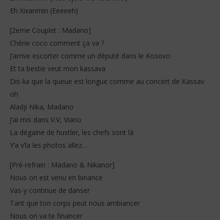
Eh Xixanmin (Eeeeeh)
[2eme Couplet : Madano]
Chérie coco comment ça va ?
J’arrive escorter comme un député dans le Kosovo
Et ta bestie veut mon kassava
Dis-lui que la queue est longue comme au concert de Kassav
oh
Aladji Nika, Madano
J’ai mis dans V.V, Viano
La dégaine de hustler, les chefs sont là
Y’a v’la les photos allez…
[Pré-refrain : Madano & Nikanor]
Nous on est venu en binance
Vas-y continue de danser
Tant que ton corps peut nous ambiancer
Nous on va te financer