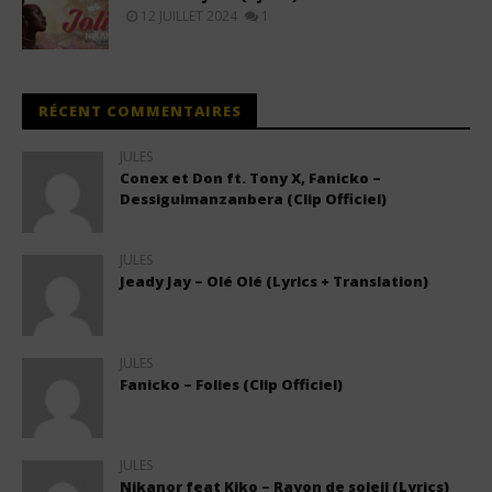
12 JUILLET 2024
1
RÉCENT COMMENTAIRES
JULES
Conex et Don ft. Tony X, Fanicko –
Dessiguimanzanbera (Clip Officiel)
JULES
Jeady Jay – Olé Olé (Lyrics + Translation)
JULES
Fanicko – Folies (Clip Officiel)
JULES
Nikanor feat Kiko – Rayon de soleil (Lyrics)