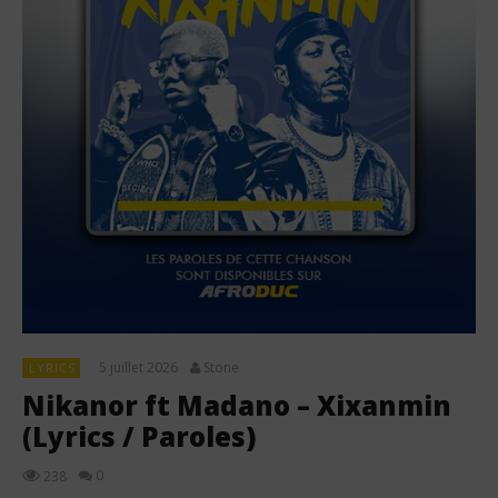
5 juillet 2026
Stone
LYRICS
Nikanor ft Madano – Xixanmin
(Lyrics / Paroles)
0
238