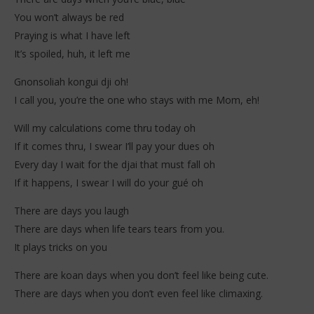
You won’t always be red
Praying is what I have left
It’s spoiled, huh, it left me
Gnonsoliah kongui dji oh!
I call you, you’re the one who stays with me Mom, eh!
Will my calculations come thru today oh
If it comes thru, I swear I’ll pay your dues oh
Every day I wait for the djai that must fall oh
If it happens, I swear I will do your gué oh
There are days you laugh
There are days when life tears tears from you.
It plays tricks on you
There are koan days when you don’t feel like being cute.
There are days when you don’t even feel like climaxing.