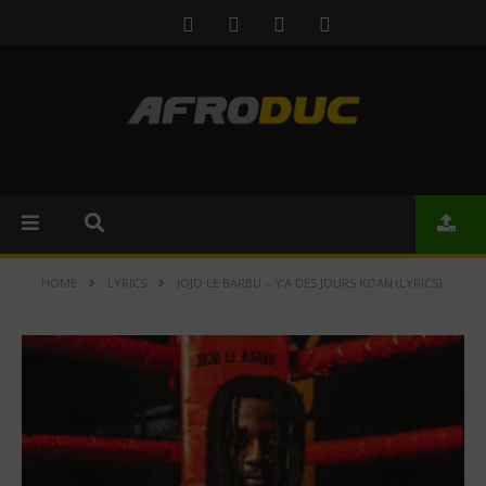
HOME
LYRICS
JOJO LE BARBU – Y’A DES JOURS KOAN (LYRICS)