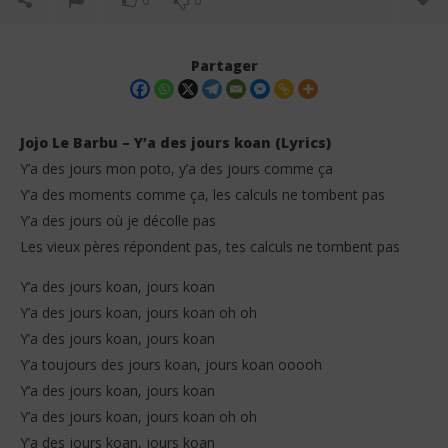
0
0
Partager
Jojo Le Barbu – Y’a des jours koan (Lyrics)
Y’a des jours mon poto, y’a des jours comme ça
Y’a des moments comme ça, les calculs ne tombent pas
Y’a des jours où je décolle pas
Les vieux pères répondent pas, tes calculs ne tombent pas
Y’a des jours koan, jours koan
Y’a des jours koan, jours koan oh oh
NOW VIEWING
Y’a des jours koan, jours koan
Him
Y’a toujours des jours koan, jours koan ooooh
31
Jojo Le Barbu – Y’a des jours koan (Lyrics)
jan
Y’a des jours koan, jours koan
202
31
S
Y’a des jours koan, jours koan oh oh
janvier
2026
Y’a des jours koan, jours koan
Stone