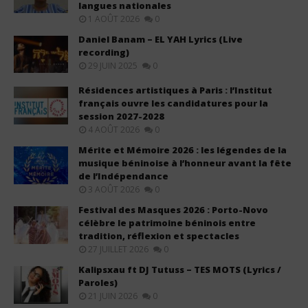
langues nationales
1 AOÛT 2026
0
Daniel Banam – EL YAH Lyrics (Live
recording)
29 JUIN 2025
0
Résidences artistiques à Paris : l’Institut
français ouvre les candidatures pour la
session 2027-2028
4 AOÛT 2026
0
Mérite et Mémoire 2026 : les légendes de la
musique béninoise à l’honneur avant la fête
de l’Indépendance
3 AOÛT 2026
0
Festival des Masques 2026 : Porto-Novo
célèbre le patrimoine béninois entre
tradition, réflexion et spectacles
27 JUILLET 2026
0
Kalipsxau ft DJ Tutuss – TES MOTS (Lyrics /
Paroles)
21 JUIN 2026
0