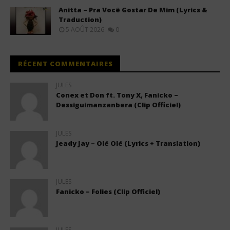
Anitta – Pra Você Gostar De Mim (Lyrics &
Traduction)
5 AOÛT 2026
0
RÉCENT COMMENTAIRES
JULES
Conex et Don ft. Tony X, Fanicko –
Dessiguimanzanbera (Clip Officiel)
JULES
Jeady Jay – Olé Olé (Lyrics + Translation)
JULES
Fanicko – Folies (Clip Officiel)
JULES