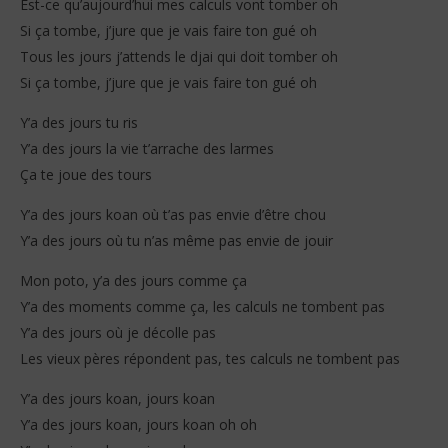
Est-ce qu’aujourd’hui mes calculs vont tomber oh
Si ça tombe, j’jure que je vais faire ton gué oh
Tous les jours j’attends le djai qui doit tomber oh
Si ça tombe, j’jure que je vais faire ton gué oh
Y’a des jours tu ris
Y’a des jours la vie t’arrache des larmes
Ça te joue des tours
Y’a des jours koan où t’as pas envie d’être chou
Y’a des jours où tu n’as même pas envie de jouir
Mon poto, y’a des jours comme ça
Y’a des moments comme ça, les calculs ne tombent pas
Y’a des jours où je décolle pas
Les vieux pères répondent pas, tes calculs ne tombent pas
Y’a des jours koan, jours koan
Y’a des jours koan, jours koan oh oh