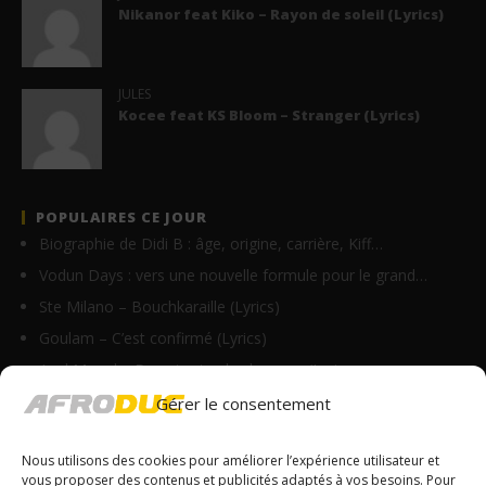
Nikanor feat Kiko – Rayon de soleil (Lyrics)
JULES
Kocee feat KS Bloom – Stranger (Lyrics)
POPULAIRES CE JOUR
Biographie de Didi B : âge, origine, carrière, Kiff…
Vodun Days : vers une nouvelle formule pour le grand…
Ste Milano – Bouchkaraille (Lyrics)
Goulam – C’est confirmé (Lyrics)
Axel Merryl – Dans toutes les langues (Lyrics…
Asake – Gratitude (Lyrics + Traduction en…
Gérer le consentement
Lacrim ft Noti – Sao Paulo (Lyrics + Translation)
Nous utilisons des cookies pour améliorer l’expérience utilisateur et
Keblack feat Guy2Bezbar – Melrose Place (Lyrics)
vous proposer des contenus et publicités adaptés à vos besoins. Pour