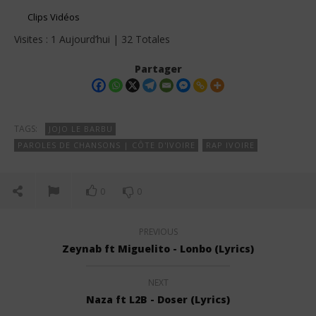
Clips Vidéos
Visites : 1 Aujourd’hui | 32 Totales
Partager
TAGS:
JOJO LE BARBU
PAROLES DE CHANSONS | CÔTE D'IVOIRE
RAP IVOIRE
0
0
PREVIOUS
Zeynab ft Miguelito - Lonbo (Lyrics)
NEXT
Naza ft L2B - Doser (Lyrics)