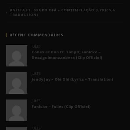
ANITTA FT. GRUPO OFÁ – CONTEMPLAÇÃO (LYRICS &
TRADUCTION)
RÉCENT COMMENTAIRES
JULES
Conex et Don ft. Tony X, Fanicko –
Dessiguimanzanbera (Clip Officiel)
JULES
Jeady Jay – Olé Olé (Lyrics + Translation)
JULES
Fanicko – Folies (Clip Officiel)
JULES