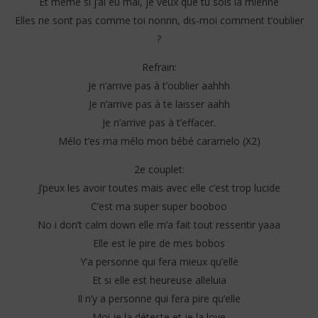
Et même si j’ai eu mal, je veux que tu sois la mienne
Elles ne sont pas comme toi nonnn, dis-moi comment t’oublier
?
Refrain:
Je n’arrive pas à t’oublier aahhh
Je n’arrive pas à te laisser aahh
Je n’arrive pas à t’effacer.
Mélo t’es ma mélo mon bébé caramelo (X2)
2e couplet:
J’peux les avoir toutes mais avec elle c’est trop lucide
C’est ma super super booboo
No i don’t calm down elle m’a fait tout ressentir yaaa
Elle est le pire de mes bobos
Y’a personne qui fera mieux qu’elle
Et si elle est heureuse alleluia
Il n’y a personne qui fera pire qu’elle
Moi je la déteste et je la love