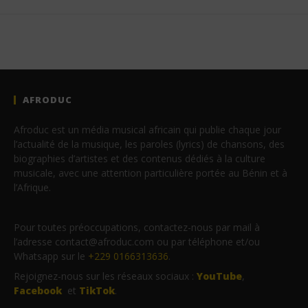
AFRODUC
Afroduc est un média musical africain qui publie chaque jour
l’actualité de la musique, les paroles (lyrics) de chansons, des
biographies d’artistes et des contenus dédiés à la culture
musicale, avec une attention particulière portée au Bénin et à
l’Afrique.
Pour toutes préoccupations, contactez-nous par mail à
l’adresse contact@afroduc.com ou par téléphone et/ou
Whatsapp sur le
+229 0166313636
.
Rejoignez-nous sur les réseaux sociaux :
YouTube
,
Facebook
et
TikTok
.