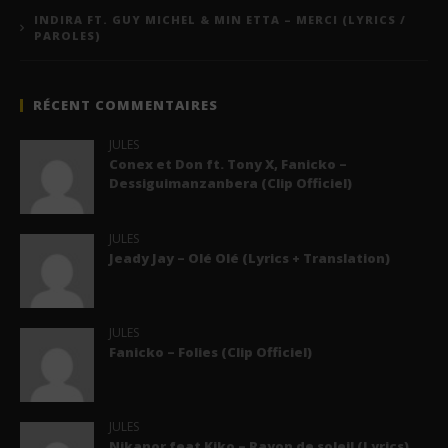
INDIRA FT. GUY MICHEL & MIN ETTA – MERCI (LYRICS /
PAROLES)
RÉCENT COMMENTAIRES
JULES
Conex et Don ft. Tony X, Fanicko –
Dessiguimanzanbera (Clip Officiel)
JULES
Jeady Jay – Olé Olé (Lyrics + Translation)
JULES
Fanicko – Folies (Clip Officiel)
JULES
Nikanor feat Kiko – Rayon de soleil (Lyrics)