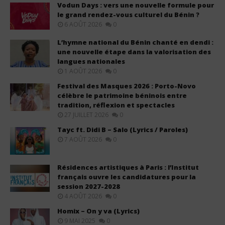
Vodun Days : vers une nouvelle formule pour
le grand rendez-vous culturel du Bénin ?
6 AOÛT 2026
0
L’hymne national du Bénin chanté en dendi :
une nouvelle étape dans la valorisation des
langues nationales
1 AOÛT 2026
0
Festival des Masques 2026 : Porto-Novo
célèbre le patrimoine béninois entre
tradition, réflexion et spectacles
27 JUILLET 2026
0
Tayc ft. Didi B – Salo (Lyrics / Paroles)
7 AOÛT 2026
0
Résidences artistiques à Paris : l’Institut
français ouvre les candidatures pour la
session 2027-2028
4 AOÛT 2026
0
Homix – On y va (Lyrics)
9 MAI 2025
0