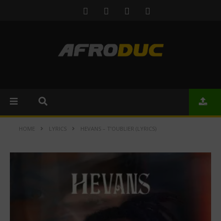
HOME
LYRICS
HEVANS – T’OUBLIER (LYRICS)