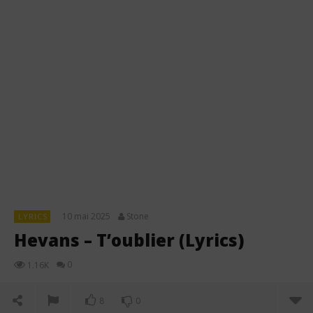
10 mai 2025
Stone
LYRICS
Hevans – T’oublier (Lyrics)
0
1.16K
8
0