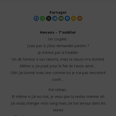
Partager
Hevans – T’oublier
1er couplet :
J’sais pas si j’dois demander pardon ?
Je n’arrive pas à t’oublier
On dit l’amour a ses raisons, mais la raison m’a dominé
Même si j’ai payé pour le fait de t’avoir aimé…
Ohh j’ai tourné mais une comme toi je n’ai pas rencontré
NOW VIEWING
oooh…
Hevans – T’oublier (Lyrics)
Emm
Pré refrain :
10
10
mai
mai
Et même si j’ai eu mal, je veux que tu restes mienne oh
2025
202
Stone
S
J’ai voulu changer mon sang mais j’ai ton amour dans les
veines