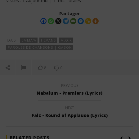
Visites : 1 Aujourd’hui | 1 164 Totales
Partager
TAGS:
EMMA'A
HEVANS
M.O.R
PAROLES DE CHANSONS | GABON
8
0
PREVIOUS
Nabalum - Premiers (Lyrics)
NEXT
Falz - Round of Applause (Lyrics)
RELATED POSTS