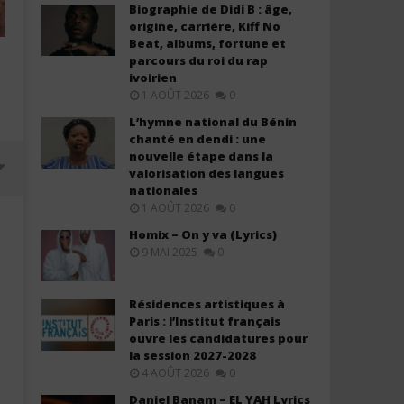
Biographie de Didi B : âge,
origine, carrière, Kiff No
Beat, albums, fortune et
parcours du roi du rap
ivoirien
1 AOÛT 2026
0
L’hymne national du Bénin
chanté en dendi : une
nouvelle étape dans la
valorisation des langues
nationales
1 AOÛT 2026
0
Homix – On y va (Lyrics)
9 MAI 2025
0
Résidences artistiques à
Paris : l’Institut français
ouvre les candidatures pour
la session 2027-2028
4 AOÛT 2026
0
Davido ft. Chris Brown – Titanium
Davido ft. YG Marley – A
Daniel Banam – EL YAH Lyrics