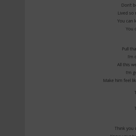
Everybody
Don’t b
16
juillet
16
Lived so 
2025
juillet
Stone
2025
You can l
Stone
You c
Pull th
I’m 
All this 
I’m g
Make him feel lik
Think you 