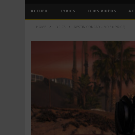
ACCUEIL
LYRICS
CLIPS VIDÉOS
AC
HOME
LYRICS
DESTIN CONRAD – MR E (LYRICS)