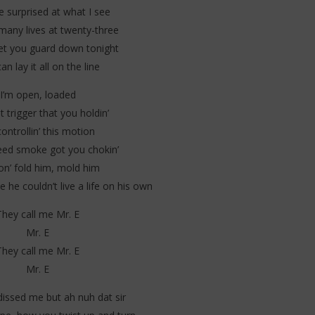
 (Lyrics & Traduction)
Traduction)
e surprised at what I see
16
many lives at twenty-three
juillet
et you guard down tonight
2025
Stone
an lay it all on the line
I’m open, loaded
at trigger that you holdin’
controllin’ this motion
weed smoke got you chokin’
on’ fold him, mold him
e he couldn’t live a life on his own
They call me Mr. E
Mr. E
They call me Mr. E
Mr. E
dissed me but ah nuh dat sir