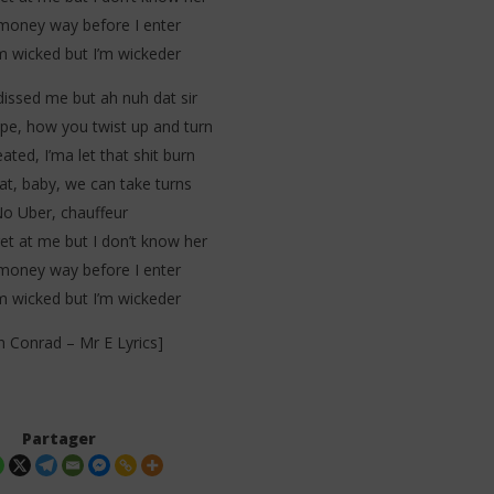
money way before I enter
m wicked but I’m wickeder
dissed me but ah nuh dat sir
pe, how you twist up and turn
ted, I’ma let that shit burn
t, baby, we can take turns
o Uber, chauffeur
et at me but I don’t know her
money way before I enter
m wicked but I’m wickeder
n Conrad – Mr E Lyrics]
Partager