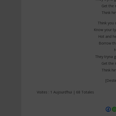
Get the 
Think hi
Think you 
Know your ty
Hot and hea
Borrow tha
N
They tryna g
Get the 
Think hi
[Desti
Visites : 1 Aujourd’hui | 68 Totales