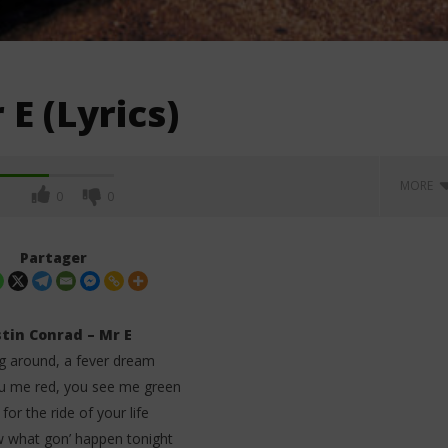
E (Lyrics)
MORE
0
0
Partager
tin Conrad – Mr E
g around, a fever dream
u me red, you see me green
 for the ride of your life
what gon’ happen tonight
. Leon Thomas - Tell
Davido ft. Becky G - Tek (Lyrics &