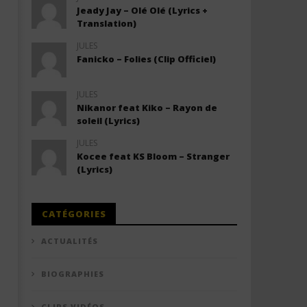
Jeady Jay – Olé Olé (Lyrics +
Translation)
JULES
Fanicko – Folies (Clip Officiel)
JULES
Nikanor feat Kiko – Rayon de
soleil (Lyrics)
JULES
Kocee feat KS Bloom – Stranger
(Lyrics)
CATÉGORIES
ACTUALITÉS
BIOGRAPHIES
CLIPS VIDÉOS