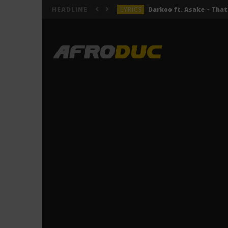
LYRICS
HEADLINE
LYRICS
ACTUALITÉS
LYRICS
LYRICS
Jeady Jay – MAYAH (Lyric
LYRICS