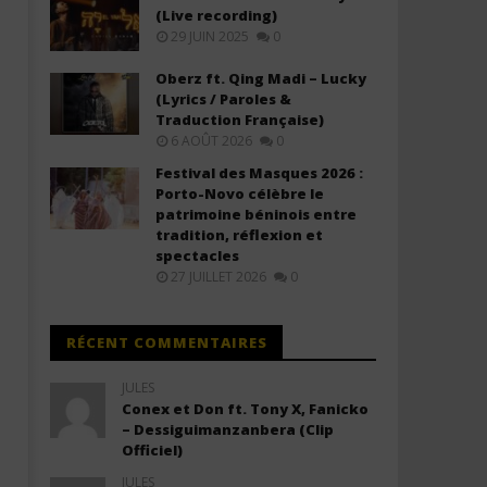
(Lyrics & Traduction)
(Lyrics & Traduction)
(Live recording)
29 JUIN 2025
0
16
16
juillet
juillet
2025
2025
Oberz ft. Qing Madi – Lucky
Stone
Stone
(Lyrics / Paroles &
Traduction Française)
6 AOÛT 2026
0
Festival des Masques 2026 :
Porto-Novo célèbre le
patrimoine béninois entre
tradition, réflexion et
spectacles
27 JUILLET 2026
0
RÉCENT COMMENTAIRES
JULES
Conex et Don ft. Tony X, Fanicko
– Dessiguimanzanbera (Clip
Officiel)
JULES