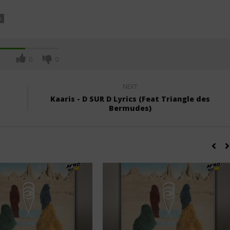
A
0
0
NEXT
Kaaris - D SUR D Lyrics (Feat Triangle des
Bermudes)