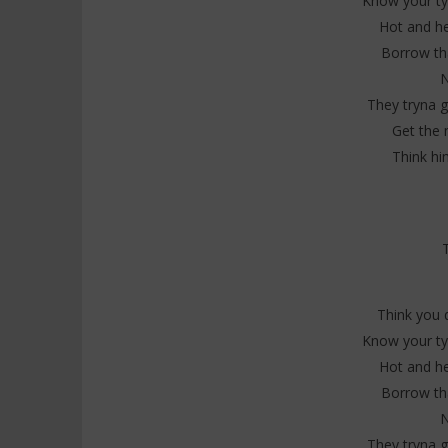
Know your ty
Hot and hea
Borrow tha
N
They tryna g
Get the 
Think hi
Think you 
Know your ty
Hot and hea
Borrow tha
N
They tryna g