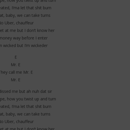
pe, how you twist up and turn
ted, I’ma let that shit burn
t, baby, we can take turns
o Uber, chauffeur
et at me but I don’t know her
money way before I enter
m wicked but I’m wickeder
E
Mr. E
They call me Mr. E
Mr. E
dissed me but ah nuh dat sir
pe, how you twist up and turn
ted, I’ma let that shit burn
t, baby, we can take turns
o Uber, chauffeur
et at me but I don’t know her