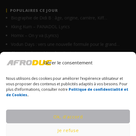
POPULAIRES CE JOUR
Biographie de Didi B : âge, origine, carrière, Kiff…
Kking Kum – PANADOL Lyrics
Homix – On y va (Lyrics)
Vodun Days : vers une nouvelle formule pour le grand…
Ghix – Axelerine Merryline (Lyrics)
Clash entre Tenor et Himra : le Camerounais relance…
Gérer le consentement
Nikanor – Jolie (Lyrics)
Nous utilisons des cookies pour améliorer l’expérience utilisateur et
Suspect 95 ft Roseline Layo – Explications (Lyrics)
vous proposer des contenus et publicités adaptés à vos besoins. Pour
Anitta – Respira (Lyrics & Traduction)
plus d’informations, consulter notre
Politique de confidentialité et
de Cookies
.
Kocee feat KS Bloom – Stranger (Lyrics)
© Copyrights Afroduc | Tous droits réservés
Ok, d’accord
CONDITIONS GÉNÉRALES
Je refuse
POLITIQUE DE CONFIDENTIALITÉ