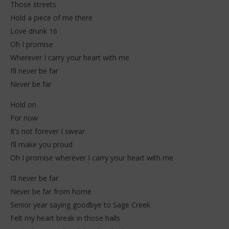
Those streets
Hold a piece of me there
Love drunk 16
Oh I promise
Wherever I carry your heart with me
I’ll never be far
Never be far
Hold on
For now
It’s not forever I swear
I’ll make you proud
Oh I promise wherever I carry your heart with me
I’ll never be far
Never be far from home
Senior year saying goodbye to Sage Creek
Felt my heart break in those halls