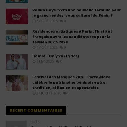
Vodun Days : vers une nouvelle formule pour
le grand rendez-vous culturel du Bénin ?
6 AOÛT 2026
0
Résidences artistiques à Paris : l’Institut
français ouvre les candidatures pour la
session 2027-2028
4 AOÛT 2026
0
Homix – On y va (Lyrics)
9 MAI 2025
0
Festival des Masques 2026 : Porto-Novo
célèbre le patrimoine béninois entre
tradition, réflexion et spectacles
27 JUILLET 2026
0
RÉCENT COMMENTAIRES
JULES