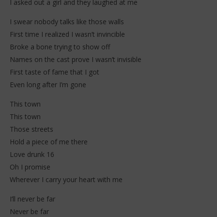
I asked out a girl and they laughed at me
I swear nobody talks like those walls
First time I realized I wasn’t invincible
Broke a bone trying to show off
Names on the cast prove I wasn’t invisible
First taste of fame that I got
Even long after I’m gone
This town
This town
Those streets
Hold a piece of me there
Love drunk 16
Oh I promise
Wherever I carry your heart with me
I’ll never be far
Never be far