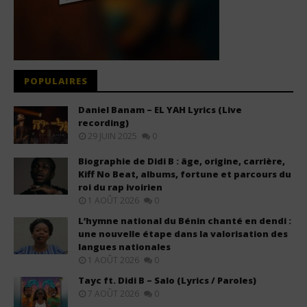
POPULAIRES
Daniel Banam – EL YAH Lyrics (Live
recording)
29 JUIN 2025
0
Biographie de Didi B : âge, origine, carrière,
Kiff No Beat, albums, fortune et parcours du
roi du rap ivoirien
1 AOÛT 2026
0
L’hymne national du Bénin chanté en dendi :
une nouvelle étape dans la valorisation des
langues nationales
1 AOÛT 2026
0
Tayc ft. Didi B – Salo (Lyrics / Paroles)
7 AOÛT 2026
0