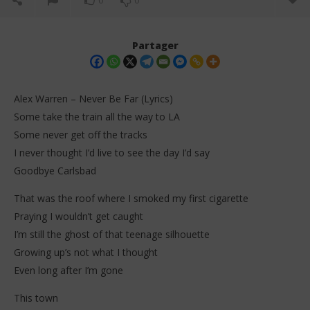
0
0
Partager
Alex Warren – Never Be Far (Lyrics)
Some take the train all the way to LA
Some never get off the tracks
I never thought I’d live to see the day I’d say
Goodbye Carlsbad
That was the roof where I smoked my first cigarette
NOW VIEWING
Praying I wouldn’t get caught
I’m still the ghost of that teenage silhouette
Alex Warren – Never Be Far (Lyrics)
Da
Tr
Growing up’s not what I thought
8
décembre
8
Even long after I’m gone
2025
dé
Stone
202
This town
S