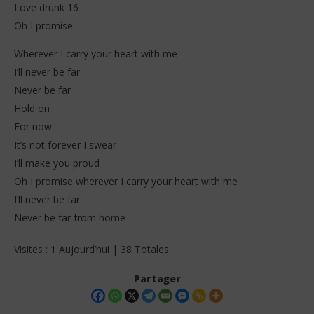
Love drunk 16
Oh I promise
Wherever I carry your heart with me
I’ll never be far
Never be far
Hold on
For now
It’s not forever I swear
I’ll make you proud
Oh I promise wherever I carry your heart with me
I’ll never be far
Never be far from home
Visites : 1 Aujourd’hui | 38 Totales
Partager