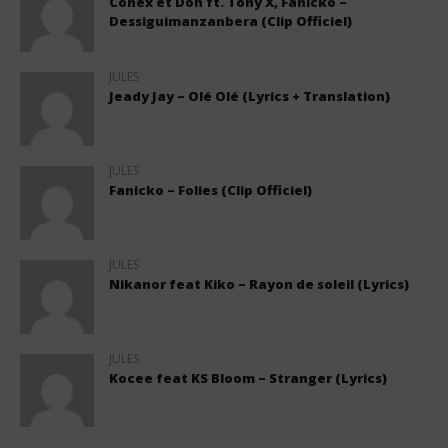
Conex et Don ft. Tony X, Fanicko –
Dessiguimanzanbera (Clip Officiel)
JULES
Jeady Jay – Olé Olé (Lyrics + Translation)
JULES
Fanicko – Folies (Clip Officiel)
JULES
Nikanor feat Kiko – Rayon de soleil (Lyrics)
JULES
Kocee feat KS Bloom – Stranger (Lyrics)