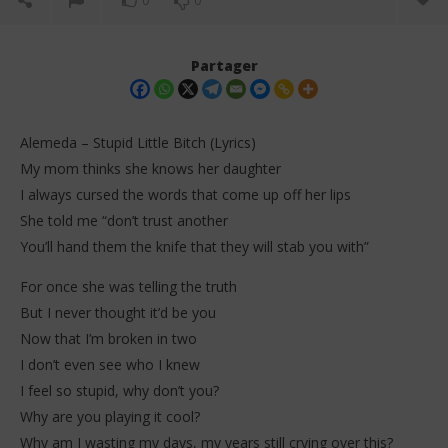
0
0
Partager
Alemeda – Stupid Little Bitch (Lyrics)
My mom thinks she knows her daughter
I always cursed the words that come up off her lips
She told me “don’t trust another
You’ll hand them the knife that they will stab you with”
For once she was telling the truth
NOW VIEWING
But I never thought it’d be you
Now that I’m broken in two
Alemeda – Stupid Little Bitch (Lyrics)
Da
Tr
I don’t even see who I knew
7
janvier
7
I feel so stupid, why don’t you?
2026
jan
Stone
Why are you playing it cool?
202
S
Why am I wasting my days, my years still crying over this?