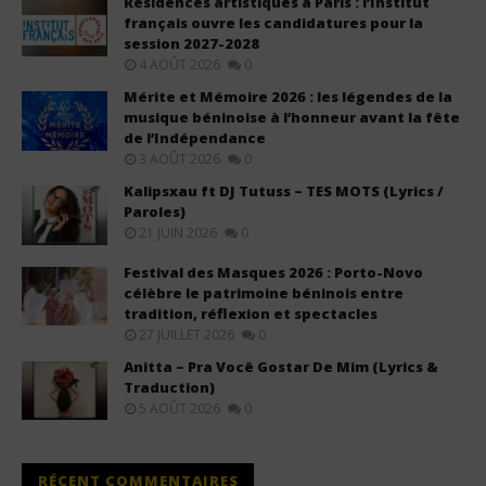
Résidences artistiques à Paris : l’Institut
français ouvre les candidatures pour la
session 2027-2028
4 AOÛT 2026
0
Mérite et Mémoire 2026 : les légendes de la
musique béninoise à l’honneur avant la fête
de l’Indépendance
3 AOÛT 2026
0
Kalipsxau ft DJ Tutuss – TES MOTS (Lyrics /
Paroles)
21 JUIN 2026
0
Festival des Masques 2026 : Porto-Novo
célèbre le patrimoine béninois entre
tradition, réflexion et spectacles
27 JUILLET 2026
0
Anitta – Pra Você Gostar De Mim (Lyrics &
Traduction)
5 AOÛT 2026
0
RÉCENT COMMENTAIRES