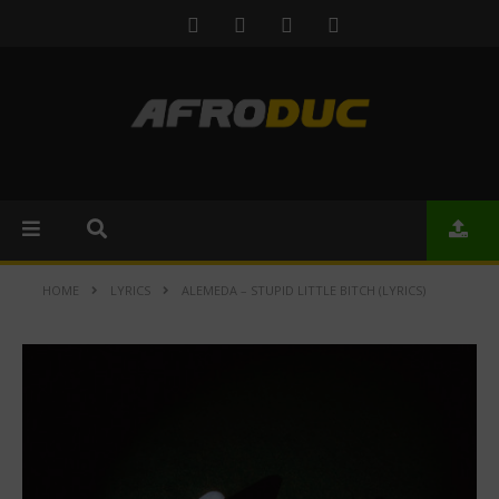
HOME
LYRICS
ALEMEDA – STUPID LITTLE BITCH (LYRICS)