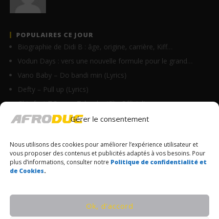
POPULAIRES CE JOUR
Biographie de Didi B : âge, origine, carrière, Kiff…
Vodun Days : vers une nouvelle formule pour le grand…
Vano Baby – Do bandi min (Lyrics)
Defty – Pull up (Lyrics)
Ghix feat TGang – Tchouka (Clip Officiel)
Tyaf – Chérie Pam (Clip Officiel)
Gérer le consentement
Ste Milano – Bouchkaraille (Lyrics)
Nous utilisons des cookies pour améliorer l’expérience utilisateur et
Goulam – C’est confirmé (Lyrics)
vous proposer des contenus et publicités adaptés à vos besoins. Pour
3xdavs feat Didi B – Bodoingadai (Lyrics)
plus d’informations, consulter notre
Politique de confidentialité et
de Cookies
.
Fally Ipupa – Sans limite (Lyrics & Traduction)‎
© Copyrights Afroduc | Tous droits réservés
Ok, d’accord