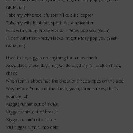
GRIM, uh)
Take my white tee off, spin it like a helicopter
Take my wife beat’ off, spin it like a helicopter
Fuck with young Pretty Flacko, I Petey pop you (Yeah)
Fuckin’ with that Pretty Flacko, might Petey pop you (Yeah,
GRIM, uh)
Used to be, niggas do anything for a new check
Nowadays, these days, niggas do anything for a blue check,
check
When tennis shoes had the check or three stripes on the side
Way before Puma cut the check, yeah, three strikes, that’s
your life, uh
Niggas runnin’ out of sweat
Nigga runnin’ out of breath
Niggas runnin’ out of time
Y’all niggas runnin’ into debt