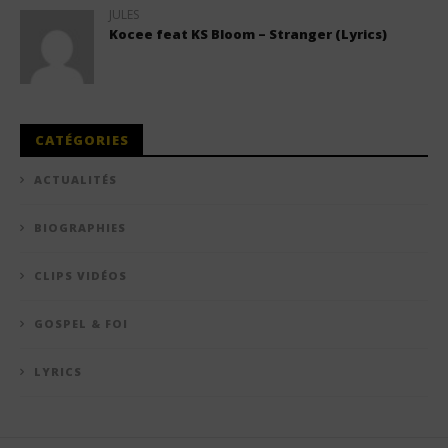
JULES
Kocee feat KS Bloom – Stranger (Lyrics)
CATÉGORIES
ACTUALITÉS
BIOGRAPHIES
CLIPS VIDÉOS
GOSPEL & FOI
LYRICS