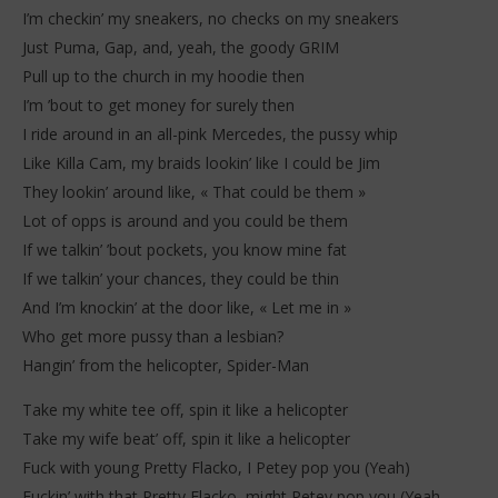
I’m checkin’ my sneakers, no checks on my sneakers
Just Puma, Gap, and, yeah, the goody GRIM
Pull up to the church in my hoodie then
I’m ’bout to get money for surely then
I ride around in an all-pink Mercedes, the pussy whip
Like Killa Cam, my braids lookin’ like I could be Jim
They lookin’ around like, « That could be them »
Lot of opps is around and you could be them
If we talkin’ ’bout pockets, you know mine fat
If we talkin’ your chances, they could be thin
And I’m knockin’ at the door like, « Let me in »
Who get more pussy than a lesbian?
Hangin’ from the helicopter, Spider-Man
Take my white tee off, spin it like a helicopter
Take my wife beat’ off, spin it like a helicopter
Fuck with young Pretty Flacko, I Petey pop you (Yeah)
Fuckin’ with that Pretty Flacko, might Petey pop you (Yeah,