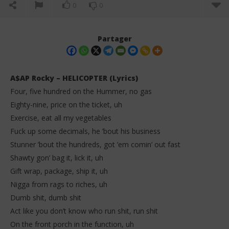
0
0
Partager
A$AP Rocky – HELICOPTER (Lyrics)
Four, five hundred on the Hummer, no gas
Eighty-nine, price on the ticket, uh
Exercise, eat all my vegetables
Fuck up some decimals, he ’bout his business
Stunner ’bout the hundreds, got ’em comin’ out fast
Shawty gon’ bag it, lick it, uh
NOW VIEWING
Gift wrap, package, ship it, uh
A$AP Rocky – HELICOPTER (Lyrics)
Da
Nigga from rags to riches, uh
Tr
20
Dumb shit, dumb shit
janvier
20
2026
Act like you don’t know who run shit, run shit
jan
Stone
202
On the front porch in the function, uh
S