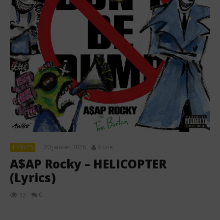
20 janvier 2026
Stone
LYRICS
A$AP Rocky – HELICOPTER
(Lyrics)
0
32