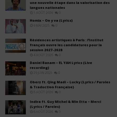
une nouvelle étape dans la valorisation des
langues nationales
1 AOÛT 2026
0
Homix – On y va (Lyrics)
9 MAI 2025
0
Résidences artistiques à Paris : l’Institut
français ouvre les candidatures pour la
session 2027-2028
4 AOÛT 2026
0
Daniel Banam – EL YAH Lyrics (Live
recording)
29 JUIN 2025
0
Oberz ft. Qing Madi – Lucky (Lyrics / Paroles
& Traduction Française)
6 AOÛT 2026
0
Indira ft. Guy Michel & Min Etta – Merci
(Lyrics / Paroles)
6 AOÛT 2026
0