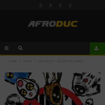
HOME
LYRICS
A$AP ROCKY – HELICOPTER (LYRICS)