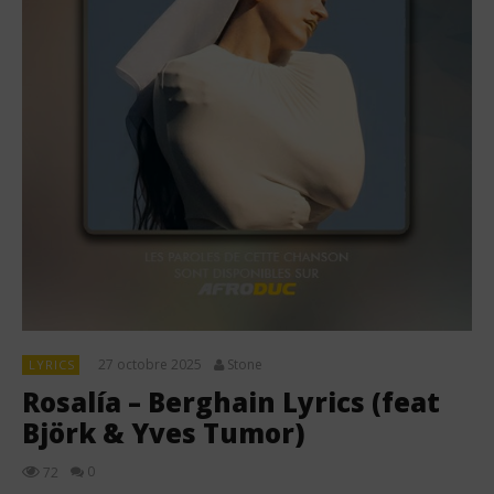
27 octobre 2025
Stone
LYRICS
Rosalía – Berghain Lyrics (feat
Björk & Yves Tumor)
0
72