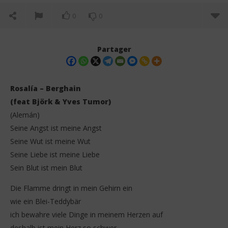
0
0
Partager
Rosalía – Berghain
(feat Björk & Yves Tumor)
(Alemán)
Seine Angst ist meine Angst
Seine Wut ist meine Wut
Seine Liebe ist meine Liebe
Sein Blut ist mein Blut
NOW VIEWING
Die Flamme dringt in mein Gehirn ein
Rosalía – Berghain Lyrics (feat Björk & Yves Tumor)
Da
Tr
wie ein Blei-Teddybär
27
octobre
27
ich bewahre viele Dinge in meinem Herzen auf
2025
oct
Stone
deshalb ist mein Herz so schwer