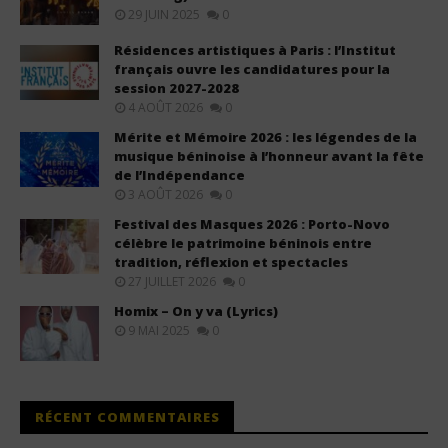
29 JUIN 2025
0
Résidences artistiques à Paris : l’Institut
français ouvre les candidatures pour la
session 2027-2028
4 AOÛT 2026
0
Mérite et Mémoire 2026 : les légendes de la
musique béninoise à l’honneur avant la fête
de l’Indépendance
3 AOÛT 2026
0
Festival des Masques 2026 : Porto-Novo
célèbre le patrimoine béninois entre
tradition, réflexion et spectacles
27 JUILLET 2026
0
Homix – On y va (Lyrics)
9 MAI 2025
0
RÉCENT COMMENTAIRES