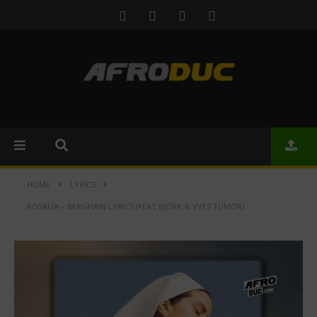
HOME
LYRICS
ROSALÍA – BERGHAIN LYRICS (FEAT BJÖRK & YVES TUMOR)