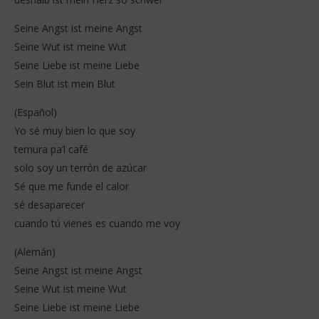
202
S
Seine Angst ist meine Angst
Seine Wut ist meine Wut
Seine Liebe ist meine Liebe
Sein Blut ist mein Blut
(Español)
Yo sé muy bien lo que soy
ternura pa’l café
solo soy un terrón de azúcar
Sé que me funde el calor
sé desaparecer
cuando tú vienes es cuando me voy
(Alemán)
Seine Angst ist meine Angst
Seine Wut ist meine Wut
Seine Liebe ist meine Liebe