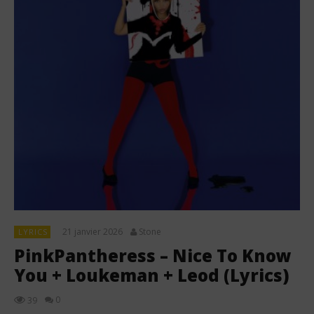
21 janvier 2026
Stone
LYRICS
PinkPantheress – Nice To Know
You + Loukeman + Leod (Lyrics)
0
39