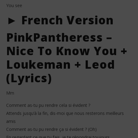
You see
► French Version
PinkPantheress –
Nice To Know You +
Loukeman + Leod
(Lyrics)
Mm
Comment as-tu pu rendre cela si évident ?
Attends jusqu’à la fin, dis-moi que nous resterons meilleurs
amis
Comment as-tu pu rendre ça si évident ? (Oh)
En regardant ce que tu fais, je te répondrai toujours