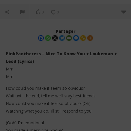
0
0
Partager
PinkPantheress – Nice To Know You + Loukeman +
Leod (Lyrics)
Mm
Mm
How could you make it seem so obvious?
Wait until the end, tell me we’ll stay best friends
NOW VIEWING
How could you make it feel so obvious? (Oh)
Watching what you do, I’ll still respond to you
PinkPantheress – Nice To Know You + Loukeman +
FAV
Leod (Lyrics)
21
(Ooh) I’m emotional
jan
21
202
janvier
You made a mess, you know?