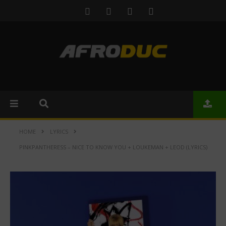
HOME
LYRICS
PINKPANTHERESS – NICE TO KNOW YOU + LOUKEMAN + LEOD (LYRICS)