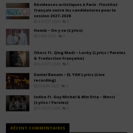
Résidences artistiques à Paris : l’Institut
français ouvre les candidatures pour la
session 2027-2028
4 AOÛT 2026
0
Homix – On y va (Lyrics)
9 MAI 2025
0
Oberz ft. Qing Madi – Lucky (Lyrics / Paroles
& Traduction Française)
6 AOÛT 2026
0
Daniel Banam – EL YAH Lyrics (Live
recording)
29 JUIN 2025
0
Indira ft. Guy Michel & Min Etta – Merci
(Lyrics / Paroles)
6 AOÛT 2026
0
RÉCENT COMMENTAIRES