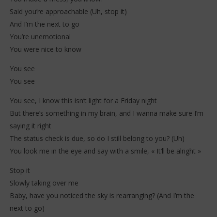
S
2026
Said you’re approachable (Uh, stop it)
Stone
And I’m the next to go
You’re unemotional
You were nice to know
You see
You see
You see, I know this isn’t light for a Friday night
But there’s something in my brain, and I wanna make sure I’m
saying it right
The status check is due, so do I still belong to you? (Uh)
You look me in the eye and say with a smile, « It’ll be alright »
Stop it
Slowly taking over me
Baby, have you noticed the sky is rearranging? (And I’m the
next to go)